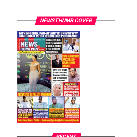
NEWSTHUMB COVER
RECENT