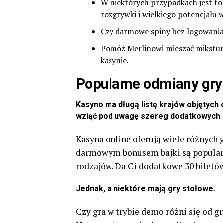
W niektórych przypadkach jest to 
rozgrywki i wielkiego potencjału 
Czy darmowe spiny bez logowania 
Pomóż Merlinowi mieszać mikstury
kasynie.
Popularne odmiany gry
Kasyno ma długą listę krajów objętych o
wziąć pod uwagę szereg dodatkowych 
Kasyna online oferują wiele różnych g
darmowym bonusem bajki są popularn
rodzajów. Da Ci dodatkowe 30 biletó
Jednak, a niektóre mają gry stołowe.
Czy gra w trybie demo różni się od 