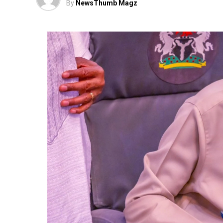
By
NewsThumb Magz