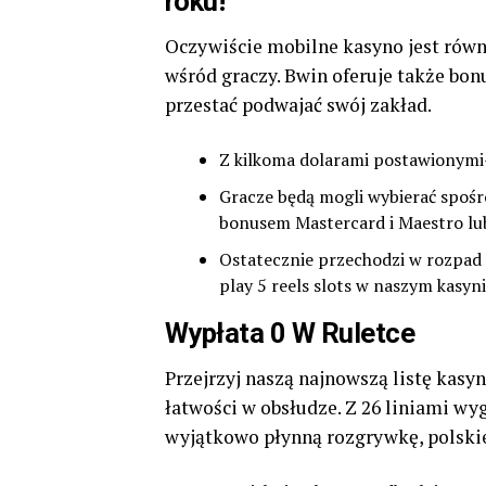
roku!
Oczywiście mobilne kasyno jest równi
wśród graczy. Bwin oferuje także bon
przestać podwajać swój zakład.
Z kilkoma dolarami postawionymi-
Gracze będą mogli wybierać spośr
bonusem Mastercard i Maestro lub
Ostatecznie przechodzi w rozpad
play 5 reels slots w naszym kasyni
Wypłata 0 W Ruletce
Przejrzyj naszą najnowszą listę kasy
łatwości w obsłudze. Z 26 liniami w
wyjątkowo płynną rozgrywkę, polski