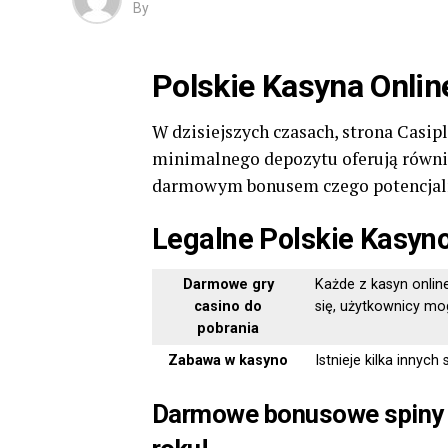
By
Polskie Kasyna Onl
W dzisiejszych czasach, strona Casipl
minimalnego depozytu oferują równie
darmowym bonusem czego potencjaln
Legalne Polskie Kasyno
Darmowe gry
Każde z kasyn onlin
casino do
się, użytkownicy m
pobrania
Zabawa w kasyno
Istnieje kilka innyc
Darmowe bonusowe spiny 