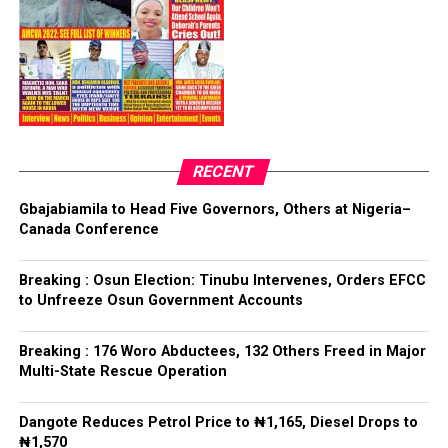
Facebook
Twitter
WhatsApp
Email
Share
“This is so because every action taken by an institution
of State, especially at the Federal level, is always
credited to me, as the President, even when I may not
have had any prior knowledge of the action”, the
President said.
RECENT
Tinubu reiterated his long-standing policy of allowing
anti-corruption and law enforcement agencies to carry
Gbajabiamila to Head Five Governors, Others at Nigeria–
out their statutory responsibilities without political
Canada Conference
interference, stressing that he had deliberately
refrained from directing the operational activities of the
Breaking : Osun Election: Tinubu Intervenes, Orders EFCC
EFCC and other investigative bodies since assuming
to Unfreeze Osun Government Accounts
office.
Breaking : 176 Woro Abductees, 132 Others Freed in Major
He said, “since assuming office, I have consistently
Multi-State Rescue Operation
maintained that anti-corruption and law enforcement
agencies must be allowed to discharge their statutory
Dangote Reduces Petrol Price to ₦1,165, Diesel Drops to
responsibilities independently, professionally, without
₦1,570