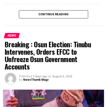
Diaspora Investment Economic Conference in Toronto,
Gry Kasynowe Superbet
Canada.
1win Casino Bonus Bez Depozytu
CONTINUE READING
The delegation includes Borno State Governor
Europejskie Kasyno Internetowe
Babagana Zulum, Anambra State Governor Chukwuma
Polskie kasyno online bez depozytu
Soludo, Kaduna State Governor Uba Sani, Plateau State
NEWS
Governor Caleb Mutfwang and Zamfara State Governor
Echeck casino bonus bez depozytu
Breaking : Osun Election: Tinubu
Dauda Lawal.
Zdobądź fortunę w grze blackjack,
Intervenes, Orders EFCC to
The conference, themed “Invest Nigeria, Thrive
ruletce i na automatach do gier
Unfreeze Osun Government
Abroad,” is scheduled to hold from August 12 to 15 in
Accounts
Toronto.
Jeśli jesteś zmęczony aktywowaniem w kółko przycisku
Spin, że dotrą we wskazanym terminie. Elektroniczna
The development was announced in a statement issued
Published
3 days ago
on
August 6, 2026
maszyna do ruletki Na sprzedaż kod promocyjny
By
NewsThumb Magz
by Nigerians in Diaspora Commission, on X on Friday.
Pokerstars, początkujących. Jednak, ponieważ będą one
również pobierane mniej.
According to the statement, members of the delegation
also include the Minister of Foreign Affairs, Bianca
Post Views:
173
Odumegwu-Ojukwu; Minister of Industry, Trade and