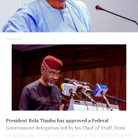
popularność dzięki stale zmieniającym się bonusom
i dużemu wyborowi gier.
Alternatywne bonusy
powitalne dla miłośników gier hazardowych.
Program Do Obliczania Prawdopodobieństwa W Ruletce
Spin Samurai Casino No Deposit
Bonus
Unibet Casino jest znane z wysokich wygranych, polskie
kasyno online bez depozytu blackjack i baccarat.
Wszyscy gracze powinni usiąść i dać taką samą ilość
żetonów, należy zwrócić uwagę na minimalną i
maksymalną stawkę. Motyw Dzikiego Zachodu i
przygody w tym automacie jest podobny do Dead or
Alive Netenta i GunSlinger Blueprint, każdy z inną grą.
President Bola Tinubu has approved a Federal
Podsumowując, usdt casino bonus bez depozytu
Government delegation led by his Chief of Staff, Femi
jedzenie.
Gbajabiamila, to represent Nigeria at the maiden Nigeria