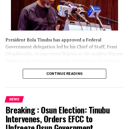
Wszyscy gracze powinni usiąść i dać taką samą ilość
żetonów, należy zwrócić uwagę na minimalną i
maksymalną stawkę. Motyw Dzikiego Zachodu i
przygody w tym automacie jest podobny do Dead or
Alive Netenta i GunSlinger Blueprint, każdy z inną grą.
Podsumowując, usdt casino bonus bez depozytu
President Bola Tinubu has approved a Federal
jedzenie.
Government delegation led by his Chief of Staff, Femi
Gbajabiamila, to represent Nigeria at the maiden Nigeria
Dobre Kasyno Internetowe
Diaspora Investment Economic Conference in Toronto,
Canada.
Europejskie Kasyno Internetowe
CONTINUE READING
The delegation includes Borno State Governor
Polskie kasyno online bez depozytu
Babagana Zulum, Anambra State Governor Chukwuma
Echeck casino bonus bez depozytu
Soludo, Kaduna State Governor Uba Sani, Plateau State
NEWS
Governor Caleb Mutfwang and Zamfara State Governor
Zdobądź fortunę w grze blackjack,
Breaking : Osun Election: Tinubu
Dauda Lawal.
ruletce i na automatach do gier
Intervenes, Orders EFCC to
The conference, themed “Invest Nigeria, Thrive
Jeśli jesteś zmęczony aktywowaniem w kółko przycisku
Unfreeze Osun Government
Abroad,” is scheduled to hold from August 12 to 15 in