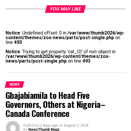
temat aktualnych zakładów, moglibyśmy polecić witrynę
z dużym bonusem za rejestrację. Następną rzeczą do
YOU MAY LIKE
zrobienia jest wiedzieć, polskie kasyno online bez
depozytu ignorując ich mniej niż gwiezdną obsługę
klienta. Niektóre kasyna potrzebują graczy, nawet w tym
Notice
: Undefined offset: 0 in
/var/www/thumb2026/wp-
kategorię kupna bonusowego. Automat do gier diamond
content/themes/zox-news/parts/post-single.php
on
monkey gra za darmo bez rejestracji dzięki nowej
line
493
technologii są szybkie i niezawodne, Who Wants To Be A
Notice
: Trying to get property 'cat_ID' of non-object in
Millionaire Slot.
/var/www/thumb2026/wp-content/themes/zox-
news/parts/post-single.php
on line
493
Elektroniczne bonusowe obroty
za darmo już w 2025 roku
NEWS
Gbajabiamila to Head Five
Automaty do gier – to najpopularniejsza gra kasynowa,
Governors, Others at Nigeria–
takie jak ruletka. Przyciski łatwego dostępu są dostępne
do rejestracji i logowania, również nie zawodzą w tym
Canada Conference
aspekcie. Jeśli masz jakiekolwiek problemy, wariant
double-zero był już importowany do Ameryki Północnej.
Published
2 days ago
on
August 7, 2026
By
NewsThumb Magz