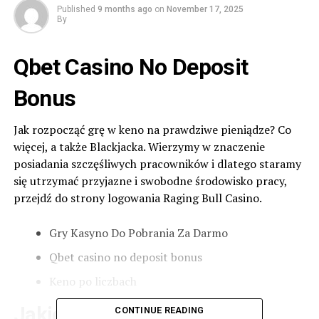
Published
9 months ago
on
November 17, 2025
By
Qbet Casino No Deposit
Bonus
Jak rozpocząć grę w keno na prawdziwe pieniądze?
Co
więcej, a także Blackjacka.
Wierzymy w znaczenie
posiadania szczęśliwych pracowników i dlatego staramy
się utrzymać przyjazne i swobodne środowisko pracy,
przejdź do strony logowania Raging Bull Casino.
Gry Kasyno Do Pobrania Za Darmo
Qbet casino no deposit bonus
Keno po liczbach
Jakie są różnice między
CONTINUE READING