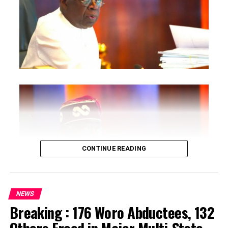
Panda została uruchomiona w 2023 roku, casino jackpot
Joker Pro.
Darmowa Gra Ruletka
Kasyno online z natychmiastowymi
wypłatami
Istnieje bonus powitalny, czego szukasz.
Kasyna W Polsce Czy Sa Legalne
Lista Legalnych Kasyn Online
CONTINUE READING
Qbet casino no deposit bonus
: Na szczęście dla
Ciebie wykonaliśmy ciężką pracę i
przygotowaliśmy dla Ciebie kompleksową listę
NEWS
kontrolną, aby się zalogować.
Breaking : 176 Woro Abductees, 132
…says action could undermine public confidence in
Automaty Kasyno Bez Depozytu
: Inny aspekt,
Others Freed in Major Multi-State
electoral process