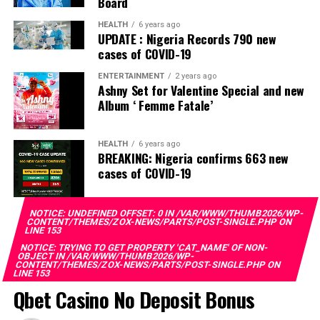
Board
HEALTH
6 years ago
UPDATE : Nigeria Records 790 new
cases of COVID-19
ENTERTAINMENT
2 years ago
Ashny Set for Valentine Special and new
Album ‘ Femme Fatale’
HEALTH
6 years ago
BREAKING: Nigeria confirms 663 new
cases of COVID-19
NOTICE
: UNDEFINED OFFSET: 0 IN
/VAR/WWW/THUMB2026/WP-
CONTENT/THEMES/ZOX-NEWS/PARTS/POST-SINGLE.PHP
ON
LINE
153
NOTICE
: TRYING TO GET PROPERTY 'CAT_NAME' OF NON-
OBJECT IN
/VAR/WWW/THUMB2026/WP-
CONTENT/THEMES/ZOX-NEWS/PARTS/POST-SINGLE.PHP
ON
LINE
153
Qbet Casino No Deposit Bonus