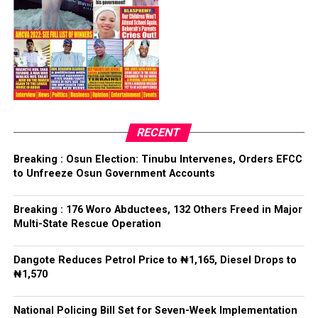
of State to function and take any action they consider
refined petroleum products and supporting economic
necessary in the interest of proper governance without
activities across Nigeria.
the need for any prior approval. Indeed, that is why
institutions are set up by law with clearly defined
According to the refinery, the move reflects its
powers.
commitment to providing “affordable, high-quality
petroleum products to the Nigerian market.”
“While I am yet to be fully apprised of the facts which
informed the action of EFCC in approaching the court
It added that it remained committed to ensuring stable
RECENT
to obtain the said order freezing the Osun State
supply while leveraging operational efficiencies to
Government account, I am not in the slightest doubt
deliver value to consumers, businesses, and
Breaking : Osun Election: Tinubu Intervenes, Orders EFCC
that the timing of the action of EFCC is inauspicious,
stakeholders.
to Unfreeze Osun Government Accounts
and therefore I feel compelled to intervene”, he said.
Rising fuel prices slash petrol, diesel, cooking gas
Breaking : 176 Woro Abductees, 132 Others Freed in Major
The President warned that no action by any federal
demand
Multi-State Rescue Operation
agency should create the perception that the Federal
Foreign reserves near $53bn as CBN reforms gain
Government was attempting to influence the outcome
traction
Dangote Reduces Petrol Price to ₦1,165, Diesel Drops to
of the forthcoming governorship poll.
The company said it would continue to pass on the
₦1,570
benefits of improved operational efficiencies to
“Osun State is only a few days away from its
consumers whenever market conditions permit.
National Policing Bill Set for Seven-Week Implementation
gubernatorial election. Therefore, nothing ought to be