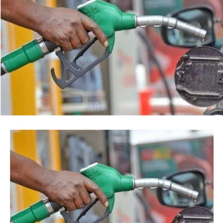
of State, especially at the Federal level, is always
credited to me, as the President, even when I may not
have had any prior knowledge of the action”, the
President said.
Tinubu reiterated his long-standing policy of allowing
anti-corruption and law enforcement agencies to carry
out their statutory responsibilities without political
interference, stressing that he had deliberately
refrained from directing the operational activities of the
EFCC and other investigative bodies since assuming
office.
He said, “since assuming office, I have consistently
maintained that anti-corruption and law enforcement
agencies must be allowed to discharge their statutory
responsibilities independently, professionally, without
fear or favour, or political interference.