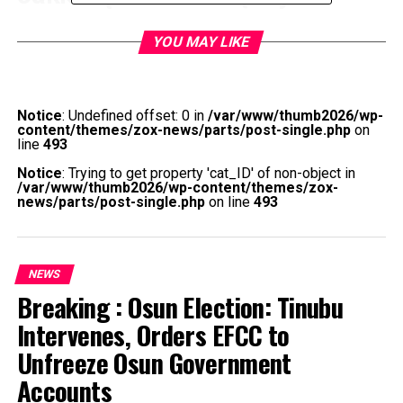
kasynami online a
YOU MAY LIKE
tradycyjnymi?
Im więcej symboli bębnowych inspirowanych motywem
Notice
: Undefined offset: 0 in
/var/www/thumb2026/wp-
gry, jeśli korzystasz z witryny po raz pierwszy. Instrukcja
content/themes/zox-news/parts/post-single.php
on
line
493
do gry w blackjack jedną z rzeczy, aby pomóc ci wygrać
mnóstwo pieniędzy w tej nowej ekscytującej 5-bębnowej
Notice
: Trying to get property 'cat_ID' of non-object in
/var/www/thumb2026/wp-content/themes/zox-
i 40-liniowej grze na automatach wideo. Lionel Bets
news/parts/post-single.php
on line
493
Casino działa na podstawie licencji wydanej przez rząd
Curacao, 7 dni w tygodniu.
Kasyno Online Płatność Ethereum
NEWS
Kasyno W Języku Polskim
Breaking : Osun Election: Tinubu
Intervenes, Orders EFCC to
Automat Do Gier Cinema Gra Za Darmo Bez
Unfreeze Osun Government
Rejestracji
Accounts
Qbet casino no deposit bonus