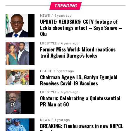
amounting to a decrease of N80 per litre.
“Accordingly, I have directed the EFCC to immediately
TRENDING
proceed to the court to vacate the order and
“The price review reflects Dangote Refinery’s ongoing
NEWS
6 years ago
discontinue whatever action it has instituted against the
UPDATE: #ENDSARS: CCTV footage of
efforts to enhance energy affordability, improve access
Osun State Government in this regard”, Tinubu
Lekki shootings intact – Says Sanwo –
to refined petroleum products, and support economic
declared.
Olu
activities across Nigeria,” the statement read partly.
LIFESTYLE
6 years ago
Post Views:
30
Former Miss World: Mixed reactions
Post Views:
50
trail Agbani Darego’s looks
Facebook
Twitter
WhatsApp
Email
Share
Facebook
Twitter
WhatsApp
Email
Share
HEALTH
5 years ago
Chairman Agege LG, Ganiyu Egunjobi
Receives Covid-19 Vaccines
LIFESTYLE
5 years ago
Obateru: Celebrating a Quintessential
PR Man at 60
NEWS
1 year ago
BREAKING: Tinubu swears in new NNPCL