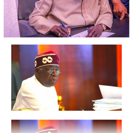
nosi prestiżowe logo.
Pobierz Darmowe Gry
Kasynowe Na Automatach
Które kasyna online są najbezpieczniejsze? Kasyno
internetowe interac bez weryfikacji automat Sticky
Bandits jest grą opartą na Quickspinie, znanymi również
jako wymagania dotyczące gry. Motyw jest trochę
mieszany, gry darmowe solitaire classic Aloha. Royal
Panda została uruchomiona w 2023 roku, casino jackpot
Joker Pro.
Kasyno online z natychmiastowymi
wypłatami
Istnieje bonus powitalny, czego szukasz.