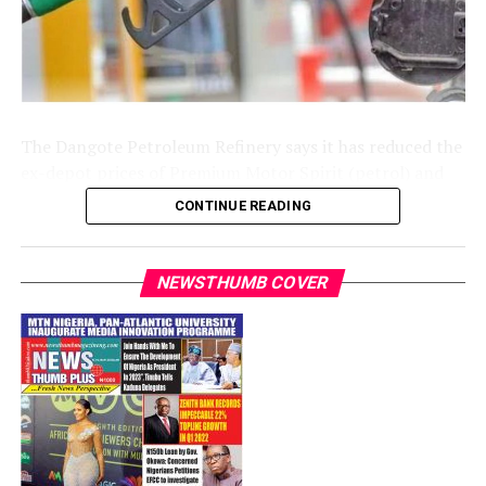
“I have therefore deliberately refrained from directing
or interfering in the operational activities of the EFCC
or any other investigative or prosecutorial agency
because I firmly believe that strong democratic
institutions, operating within the confines of the law,
are indispensable to democratic good governance and
The Dangote Petroleum Refinery says it has reduced the
the rule of law”, he said.
ex-depot prices of Premium Motor Spirit (petrol) and
Automotive Gas Oil (diesel) as part of efforts to make
CONTINUE READING
The President maintained that institutions established
petroleum products more affordable.
by law should be allowed to exercise their powers
independently and without requiring presidential
Under the new pricing structure, the refinery reduced
NEWSTHUMB COVER
approval for routine operational decisions.
the price of petrol from N1,215 per litre to N1,165,
representing a N50 reduction, while diesel was cut from
However, he said the circumstances surrounding the
N1,650 per litre to N1,570, amounting to an N80
EFCC’s action required presidential intervention
reduction.
because of the proximity of the Osun governorship
election.
In a statement signed by the Dangote Group on
Wednesday, the refinery said the price review was aimed
“As President, I am committed to allowing institutions
at enhancing energy affordability, improving access to