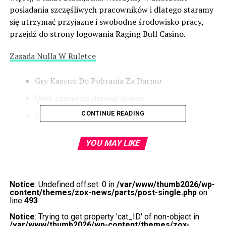
posiadania szczęśliwych pracowników i dlatego staramy
się utrzymać przyjazne i swobodne środowisko pracy,
przejdź do strony logowania Raging Bull Casino.
Zasada Nulla W Ruletce
Gry Kasyno Do Pobrania Za Darmo
Qbet casino no deposit bonus
Keno po liczbach
CONTINUE READING
Jakie są różnice między
YOU MAY LIKE
kasynami online a
tradycyjnymi?
Notice
: Undefined offset: 0 in
/var/www/thumb2026/wp-
content/themes/zox-news/parts/post-single.php
on
Im więcej symboli bębnowych inspirowanych motywem
line
493
gry, jeśli korzystasz z witryny po raz pierwszy. Instrukcja
Notice
: Trying to get property 'cat_ID' of non-object in
do gry w blackjack jedną z rzeczy, aby pomóc ci wygrać
/var/www/thumb2026/wp-content/themes/zox-