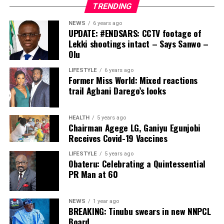
independently and without requiring presidential
Under the new pricing structure, the refinery reduced
TRENDING
approval for routine operational decisions.
the price of petrol from N1,215 per litre to N1,165,
NEWS
6 years ago
representing a N50 reduction, while diesel was cut from
UPDATE: #ENDSARS: CCTV footage of
However, he said the circumstances surrounding the
Lekki shootings intact – Says Sanwo –
N1,650 per litre to N1,570, amounting to an N80
EFCC’s action required presidential intervention
Olu
reduction.
because of the proximity of the Osun governorship
election.
LIFESTYLE
6 years ago
In a statement signed by the Dangote Group on
Former Miss World: Mixed reactions
Wednesday, the refinery said the price review was aimed
trail Agbani Darego’s looks
“As President, I am committed to allowing institutions
at enhancing energy affordability, improving access to
of State to function and take any action they consider
refined petroleum products and supporting economic
necessary in the interest of proper governance without
HEALTH
5 years ago
activities across Nigeria.
Chairman Agege LG, Ganiyu Egunjobi
the need for any prior approval. Indeed, that is why
Receives Covid-19 Vaccines
institutions are set up by law with clearly defined
According to the refinery, the move reflects its
powers.
LIFESTYLE
5 years ago
commitment to providing “affordable, high-quality
Obateru: Celebrating a Quintessential
petroleum products to the Nigerian market.”
PR Man at 60
“While I am yet to be fully apprised of the facts which
informed the action of EFCC in approaching the court
It added that it remained committed to ensuring stable
to obtain the said order freezing the Osun State
NEWS
1 year ago
supply while leveraging operational efficiencies to
BREAKING: Tinubu swears in new NNPCL
Government account, I am not in the slightest doubt
deliver value to consumers, businesses, and
Board