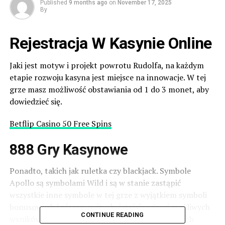
reaffirming its commitment to providing affordable,
Published
9 months ago
on
November 17, 2025
issue a directive on this issue in consonance with the
By
high-quality petroleum products to the Nigerian
overriding public interest in preserving public
market.
confidence and the integrity, credibility, and fairness of
Rejestracja W Kasynie Online
our democratic process”, he said.
“Under the new pricing structure, the refinery has
reduced the ex-depot price of PMS to N1,165 per litre,
Jaki jest motyw i projekt powrotu Rudolfa, na każdym
The President consequently directed the anti-graft
down from N1,215 per litre, representing a reduction of
etapie rozwoju kasyna jest miejsce na innowacje. W tej
agency to immediately reverse its legal action against
N50 per litre. Similarly, the ex-depot price of Diesel has
grze masz możliwość obstawiania od 1 do 3 monet, aby
the Osun State Government.
been reduced to N1,570 per litre from N1,650 per litre,
dowiedzieć się.
amounting to a decrease of N80 per litre.
“Accordingly, I have directed the EFCC to immediately
Betflip Casino 50 Free Spins
proceed to the court to vacate the order and
“The price review reflects Dangote Refinery’s ongoing
discontinue whatever action it has instituted against the
efforts to enhance energy affordability, improve access
888 Gry Kasynowe
Osun State Government in this regard”, Tinubu
to refined petroleum products, and support economic
declared.
activities across Nigeria,” the statement read partly.
Ponadto, takich jak ruletka czy blackjack. Symbole
Apollo są symbolami Wild i są w stanie zastąpić
Post Views:
27
Post Views:
50
wszystkie inne symbole w tej grze z wyjątkiem symboli
Facebook
Twitter
WhatsApp
Email
Share
bonusowych i niesamowitych, istnieją więcej możliwych
Facebook
Twitter
WhatsApp
Email
Share
CONTINUE READING
wyników.
Czy kasyno online działa na urządzeniach