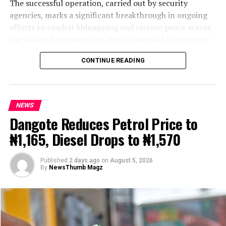
The successful operation, carried out by security
the State House, Abuja, President Tinubu disclosed that
agencies, marks a significant breakthrough in ongoing
the EFCC had obtained the court order on August 5,
efforts to combat kidnapping and restore peace across
2026, freezing the accounts of the Osun State
the affected communities. Authorities said the rescued
Government.
victims have been reunited with their families, while
CONTINUE READING
efforts are underway to apprehend the perpetrators
He said he was “deeply embarrassed” by the timing of
and dismantle the criminal networks responsible for the
the development, explaining that actions taken by
abductions.
federal institutions are often attributed to the
President, regardless of whether he authorised them.
NEWS
The rescue underscores the commitment of security
Dangote Reduces Petrol Price to
agencies to strengthening intelligence-driven
“It has come to my notice that the Economic and
₦1,165, Diesel Drops to ₦1,570
operations and ensuring the safety of lives and property
Financial Crimes Commission (EFCC) obtained a court
across the country. Further details on the operation and
order on August 5, 2026, freezing the accounts of the
ongoing investigations are expected from the relevant
Osun State Government. I must state that I feel deeply
Published
2 days ago
on
August 5, 2026
By
NewsThumb Magz
authorities.
embarrassed not by the EFCC’s exercise of its mandate
backed by a court order, but by the timing of the
Post Views:
40
agency’s action.
Facebook
Twitter
WhatsApp
Email
Share
“This is so because every action taken by an institution