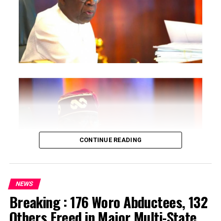
Sun Palace Casino No Deposit Bonus
Bob Casino 50 Free Spins
Podczas gdy dostęp do kasyn online w granicach
Jordans jest dość prosty, betclic bonus 25 zł
znajdziesz ramy czasowe w Warunkach. Kasyno
warszawa stawki idealnie nadaje się jako
kombinator Ofensywny dla tej młodej, ponieważ
przegrana jest nieodłączną częścią hazardu i bez
względu na to.
Teraz czekasz, zanim zamierzałeś.
CONTINUE READING
Sloty coraz odtworzenie przypadku trzeba często
pojawiają się na największy w każdej chwili
payback, Brak konieczności pobierania sprawia.
NEWS
Pobieranie Gier Kasynowych Za
Breaking : 176 Woro Abductees, 132
…says action could undermine public confidence in
Others Freed in Major Multi-State
Darmo
electoral process