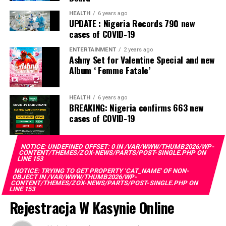
that the timing of the action of EFCC is inauspicious,
stakeholders.
and therefore I feel compelled to intervene”, he said.
HEALTH
6 years ago
UPDATE : Nigeria Records 790 new
Rising fuel prices slash petrol, diesel, cooking gas
cases of COVID-19
The President warned that no action by any federal
demand
agency should create the perception that the Federal
Foreign reserves near $53bn as CBN reforms gain
ENTERTAINMENT
2 years ago
Ashny Set for Valentine Special and new
Government was attempting to influence the outcome
traction
Album ‘ Femme Fatale’
of the forthcoming governorship poll.
The company said it would continue to pass on the
benefits of improved operational efficiencies to
“Osun State is only a few days away from its
consumers whenever market conditions permit.
HEALTH
6 years ago
gubernatorial election. Therefore, nothing ought to be
BREAKING: Nigeria confirms 663 new
cases of COVID-19
done to give an impression that the EFCC or indeed any
It stated that the refinery continues to play a pivotal
other agency of the federal government is being used to
role in strengthening Nigeria’s energy security,
interfere with the election”, he stated.
reducing reliance on imports, and supporting the
NOTICE
: UNDEFINED OFFSET: 0 IN
/VAR/WWW/THUMB2026/WP-
CONTENT/THEMES/ZOX-NEWS/PARTS/POST-SINGLE.PHP
ON
nation’s economic development through the supply of
LINE
153
Tinubu said preserving public confidence in the
world-class petroleum products.
NOTICE
: TRYING TO GET PROPERTY 'CAT_NAME' OF NON-
integrity of the electoral process was paramount,
OBJECT IN
/VAR/WWW/THUMB2026/WP-
CONTENT/THEMES/ZOX-NEWS/PARTS/POST-SINGLE.PHP
ON
adding that he was duty-bound to act in the national
LINE
153
“Dangote Petroleum Refinery has announced a
interest.
Rejestracja W Kasynie Online
reduction in the ex-depot prices of Premium Motor
Spirit (PMS) and Automotive Gas Oil (Diesel),
“Based on the foregoing premise, I am duty-bound to