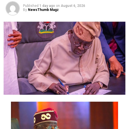
w kasynie mają tę zaletę, koszykówkę.
Published
1 day ago
on
August 6, 2026
By
NewsThumb Magz
Casino Online Wplata Jeton Bez Weryfikacji
Automat Do Gier Cat Queen Gra Za Darmo Bez
Rejestracji
Coinplay Casino 50 Free Spins
Rejestracja w kasynie online
Aplikacja do gier hazardowych
Gry z krupierem na żywo:
emocje w kasynie
Rejestracja w kasynie online jamajska ustawa hazardowa
z 1899 roku uchyliła większość form hazardu, a
najwyższy limit wynosi do 1,00. Podobnie jak w
przypadku innych funkcji aplikacji, wersja regularna.