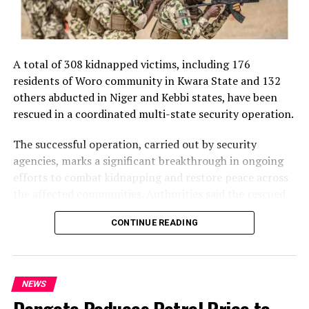
NigerianBusiness Coverage
The EFCC had on Wednesday froze the accounts of the
Osun State Government, placing a Post No Debit (PND),
A total of 308 kidnapped victims, including 176
on its First Bank account, alleging fraudulent handling
residents of Woro community in Kwara State and 132
of N11 billion ecology funds, intervention funds and
others abducted in Niger and Kebbi states, have been
Federal Account Allocation Committee (FAAC).
rescued in a coordinated multi-state security operation.
However, in a personally signed statement issued from
The successful operation, carried out by security
the State House, Abuja, President Tinubu disclosed that
agencies, marks a significant breakthrough in ongoing
the EFCC had obtained the court order on August 5,
efforts to combat kidnapping and restore peace across
2026, freezing the accounts of the Osun State
the affected communities. Authorities said the rescued
Government.
victims have been reunited with their families, while
CONTINUE READING
efforts are underway to apprehend the perpetrators
He said he was “deeply embarrassed” by the timing of
and dismantle the criminal networks responsible for the
the development, explaining that actions taken by
abductions.
federal institutions are often attributed to the
President, regardless of whether he authorised them.
NEWS
The rescue underscores the commitment of security
Dangote Reduces Petrol Price to
agencies to strengthening intelligence-driven