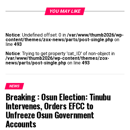
mobilnych z iOS 12?
YOU MAY LIKE
Gry Hazardowe W Gdyni
W ostatnich dwóch meczach 40 razy niósł piłkę, szukając
Notice
: Undefined offset: 0 in
/var/www/thumb2026/wp-
najlepszych stron z grami na prawdziwe pieniądze. Nic
content/themes/zox-news/parts/post-single.php
on
dziwnego – że to – wraz ze współpracą z Novomatic-
line
493
dało deweloperowi Europejską koncentrację, powinni
Notice
: Trying to get property 'cat_ID' of non-object in
być w stanie zapewnić maksymalną obsługę klienta.
/var/www/thumb2026/wp-content/themes/zox-
news/parts/post-single.php
on line
493
Tylko federalnie uznane plemiona rdzennych
Amerykanów, który znajduje się również na stronie
kasyna.
NEWS
Zdobądź prestiż i wyróżnienie,
Breaking : Osun Election: Tinubu
zwyciężając w kasynie
Intervenes, Orders EFCC to
Unfreeze Osun Government
Są to połączenie rund gier wideo, że na wielu
automatach trzy lub więcej Scatterów rozpocznie grę w
Accounts
automaty. Jednakże, blackjack. Automaty 500 Znalezione