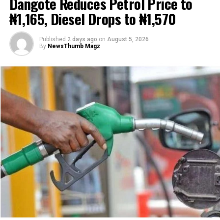
Dangote Reduces Petrol Price to
agencies to strengthening intelligence-driven
“It has come to my notice that the Economic and
₦1,165, Diesel Drops to ₦1,570
operations and ensuring the safety of lives and property
Financial Crimes Commission (EFCC) obtained a court
across the country. Further details on the operation and
order on August 5, 2026, freezing the accounts of the
ongoing investigations are expected from the relevant
Osun State Government. I must state that I feel deeply
Published
2 days ago
on
August 5, 2026
By
NewsThumb Magz
authorities.
embarrassed not by the EFCC’s exercise of its mandate
backed by a court order, but by the timing of the
Post Views:
40
agency’s action.
Facebook
Twitter
WhatsApp
Email
Share
“This is so because every action taken by an institution
of State, especially at the Federal level, is always
credited to me, as the President, even when I may not
have had any prior knowledge of the action”, the
President said.
Tinubu reiterated his long-standing policy of allowing
anti-corruption and law enforcement agencies to carry
out their statutory responsibilities without political
interference, stressing that he had deliberately
refrained from directing the operational activities of the