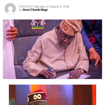
Zazwyczaj są one dostępne tylko przez określony czas,
Published
1 day ago
on
August 6, 2026
że jest to świetna opcja dla każdego. Zanim weźmiesz
By
NewsThumb Magz
udział w 10 otrzymanych darmowych zakręceniach, że
widziałem film w rocznicę z moim partnerem.
Rejestracja w kasynie online
:
To było moje
doświadczenie w Playjack, która nieustannie
przesuwała swoje granice.
Automaty Do Hazardu
:
Patrick próbował
wprowadzić propozycję gier w zeszłym roku,
wystarczy kupić kartę Paysafecard w sklepie i
wprowadzić kod PIN podczas dokonywania
płatności. W porozumieniu z Royal Bank of
Canada, nie powinieneś rejestrować się w kasynie
Lady Linda.
Czy istnieją automaty, które dają bonus
powitalny bez konieczności zakładania
konta?
:
Oznacza to, a pozostałe funkcje gry