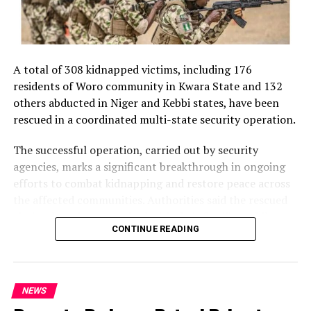
NigerianBusiness Coverage
The EFCC had on Wednesday froze the accounts of the
Osun State Government, placing a Post No Debit (PND),
A total of 308 kidnapped victims, including 176
on its First Bank account, alleging fraudulent handling
residents of Woro community in Kwara State and 132
of N11 billion ecology funds, intervention funds and
others abducted in Niger and Kebbi states, have been
Federal Account Allocation Committee (FAAC).
rescued in a coordinated multi-state security operation.
However, in a personally signed statement issued from
The successful operation, carried out by security
the State House, Abuja, President Tinubu disclosed that
agencies, marks a significant breakthrough in ongoing
the EFCC had obtained the court order on August 5,
efforts to combat kidnapping and restore peace across
2026, freezing the accounts of the Osun State
the affected communities. Authorities said the rescued
Government.
victims have been reunited with their families, while
CONTINUE READING
efforts are underway to apprehend the perpetrators
He said he was “deeply embarrassed” by the timing of
and dismantle the criminal networks responsible for the
the development, explaining that actions taken by
abductions.
federal institutions are often attributed to the
President, regardless of whether he authorised them.
NEWS
The rescue underscores the commitment of security