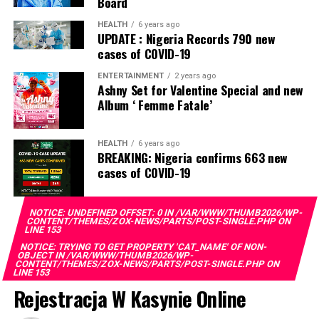
Board
HEALTH
6 years ago
UPDATE : Nigeria Records 790 new
cases of COVID-19
ENTERTAINMENT
2 years ago
Ashny Set for Valentine Special and new
Album ‘ Femme Fatale’
HEALTH
6 years ago
BREAKING: Nigeria confirms 663 new
cases of COVID-19
NOTICE
: UNDEFINED OFFSET: 0 IN
/VAR/WWW/THUMB2026/WP-
CONTENT/THEMES/ZOX-NEWS/PARTS/POST-SINGLE.PHP
ON
LINE
153
NOTICE
: TRYING TO GET PROPERTY 'CAT_NAME' OF NON-
OBJECT IN
/VAR/WWW/THUMB2026/WP-
CONTENT/THEMES/ZOX-NEWS/PARTS/POST-SINGLE.PHP
ON
LINE
153
Rejestracja W Kasynie Online