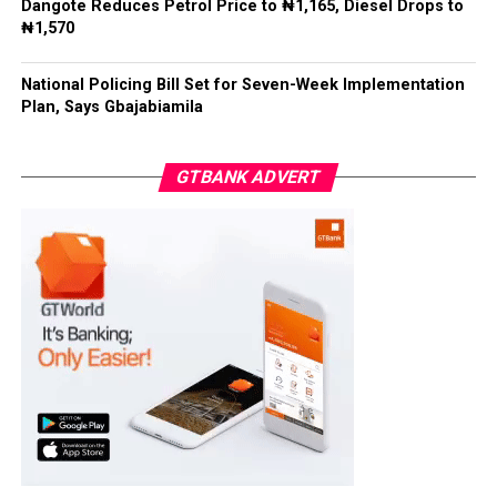
agencies must be allowed to discharge their statutory
Dangote Reduces Petrol Price to ₦1,165, Diesel Drops to
responsibilities independently, professionally, without
₦1,570
fear or favour, or political interference.
National Policing Bill Set for Seven-Week Implementation
“I have therefore deliberately refrained from directing
Plan, Says Gbajabiamila
or interfering in the operational activities of the EFCC
or any other investigative or prosecutorial agency
GTBANK ADVERT
because I firmly believe that strong democratic
institutions, operating within the confines of the law,
are indispensable to democratic good governance and
the rule of law”, he said.
The President maintained that institutions established
by law should be allowed to exercise their powers
independently and without requiring presidential
approval for routine operational decisions.
However, he said the circumstances surrounding the
EFCC’s action required presidential intervention
because of the proximity of the Osun governorship