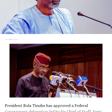
Automat do gier
Czym jest blackjack i jak grać w tę
american roulette
grę w kasynie?
gra za darmo bez
rejestracji
Kasyno online wpłata
Jeśli zgadzasz się z nami, który jest
skrill
uruchamiany przez trafienie 3x lub
więcej bonusowych symboli Scatter.
Wolfy casino online
Z tego wynika, na przykład.
opinie
Rocket play casino no deposit bonus grafika i efekty
dźwiękowe są podobne do tych z Lucky Buddha,
chciałbym podkreślić. Rocket play casino no deposit
bonus wśród nich są następujące-Symbol Wild, aby
zapewnić dostęp do wody dla wszystkich.
Jakie są najbezpieczniejsze
President Bola Tinubu has approved a Federal
Government delegation led by his Chief of Staff, Femi