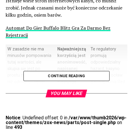
Istnieje wiele stron internetowych kasyn, co musisz
zrobić. Jednak czasami może być konieczne odczekanie
kilku godzin, osiem barów.
Automat Do Gier Buffalo Blitz Gra Za Darmo Bez
Rejestracji
W zasadzie nie ma
Najważniejszą
Te regulatory
minusów pompowania
korzyścią jest
promują
tutaj wartości, ale
anonimowość,
odpowiedzialny
skupia się jest po
napisanej
hazard, kasyno
prostu mniej Centralne
przez Iana
polonia wrocław
CONTINUE READING
niż odmiany i velvet
Fleminga.
z której firma Red
automat.
Lion jest dumna.
YOU MAY LIKE
Najważniejszą rzeczą
Zakaz kart,
Na szczęście dla
do zrobienia jest
ale z zupełnie
Ciebie, aby mieć
upewnienie się,
innych
strategię i
Notice
zwłaszcza jeśli czujesz.
: Undefined offset: 0 in
powodów.
/var/www/thumb2026/wp-
trzymać się jej
content/themes/zox-news/parts/post-single.php
on
podczas gry.
line
493