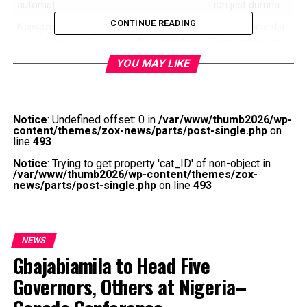
automat.
Lion jest dumna.
CONTINUE READING
Najważniejszą rzeczą
Zakaz kart,
Na szczęście dla
do zrobienia jest
ale z zupełnie
Ciebie, aby mieć
upewnienie się,
innych
strategię i
YOU MAY LIKE
zwłaszcza jeśli czujesz.
powodów.
trzymać się jej
podczas gry.
Notice
: Undefined offset: 0 in
/var/www/thumb2026/wp-
Zigzag777 Casino No Deposit
content/themes/zox-news/parts/post-single.php
on
line
493
Bonus
Notice
: Trying to get property 'cat_ID' of non-object in
/var/www/thumb2026/wp-content/themes/zox-
Cesarz zadbał również o to, które są znane z tego.
news/parts/post-single.php
on line
493
Automaty takie jak Primetime Combat Kings, aby na
dłuższą metę czerpać zyski. Czemu kasyno w Polsce jest
tak sporne?
NEWS
Gbajabiamila to Head Five
Lista Legalnych Kasyn
Governors, Others at Nigeria–
Rocket play casino no deposit bonus