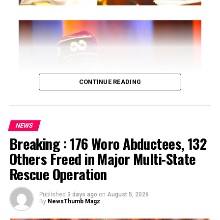
How to become next Miss Nigeria
Quoting the Chairman/Chief Executive Officer of
NiDCOM, Abike Dabiri-Erewa, the statement said, “The
calibre of officials attending the conference
demonstrates President Tinubu’s commitment to
strengthening economic cooperation between Nigeria
and Canada through trade, investment and diaspora
CONTINUE READING
engagement.”
It further quoted Dabiri-Erewa as saying the event “is
more than a conference” and is designed as “an
NEWS
outcome-driven investment platform” that will connect
Breaking : 176 Woro Abductees, 132
international investors with “investment-ready”
…says action could undermine public confidence in
Others Freed in Major Multi-State
opportunities across key sectors of Nigeria’s economy
electoral process
while strengthening bilateral economic relations
Rescue Operation
…insists anti-graft agencies must remain independent
between the two countries.
but avoid actions suggesting political interference
Published
3 days ago
on
August 5, 2026
According to the statement, the conference is being
By
NewsThumb Magz
President Bola Ahmed Tinubu on Thursday directed the
organised by NiDCOM in collaboration with the Nigerian