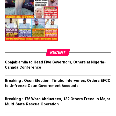
backed by a court order, but by the timing of the
Post Views:
51
agency’s action.
Facebook
Twitter
WhatsApp
Email
Share
“This is so because every action taken by an institution
of State, especially at the Federal level, is always
credited to me, as the President, even when I may not
have had any prior knowledge of the action”, the
President said.
RECENT
Tinubu reiterated his long-standing policy of allowing
anti-corruption and law enforcement agencies to carry
Gbajabiamila to Head Five Governors, Others at Nigeria–
out their statutory responsibilities without political
Canada Conference
interference, stressing that he had deliberately
refrained from directing the operational activities of the
Breaking : Osun Election: Tinubu Intervenes, Orders EFCC
EFCC and other investigative bodies since assuming
to Unfreeze Osun Government Accounts
office.
Breaking : 176 Woro Abductees, 132 Others Freed in Major
He said, “since assuming office, I have consistently
Multi-State Rescue Operation
maintained that anti-corruption and law enforcement