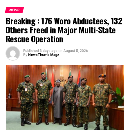
It further quoted Dabiri-Erewa as saying the event “is
more than a conference” and is designed as “an
NEWS
outcome-driven investment platform” that will connect
Breaking : 176 Woro Abductees, 132
international investors with “investment-ready”
…says action could undermine public confidence in
Others Freed in Major Multi-State
opportunities across key sectors of Nigeria’s economy
electoral process
while strengthening bilateral economic relations
Rescue Operation
…insists anti-graft agencies must remain independent
between the two countries.
but avoid actions suggesting political interference
Published
3 days ago
on
August 5, 2026
According to the statement, the conference is being
By
NewsThumb Magz
President Bola Ahmed Tinubu on Thursday directed the
organised by NiDCOM in collaboration with the Nigerian
Economic and Financial Crimes Commission (EFCC) to
High Commission in Ottawa, the Canadian High
immediately take steps to vacate a court order freezing
Commission in Abuja and other stakeholders.
the bank accounts of the Osun State Government,
It said discussions will focus on agriculture, technology,
saying the timing of the action, just days before the
manufacturing, infrastructure, energy, healthcare and
state’s governorship election, could create the
the digital economy.
impression of federal interference in the electoral
process.
Newsthumb reports that the Nigeria Diaspora
Investment Economic Conference is the first
The President said although he respects the
investment-focused forum organised by the Federal
constitutional independence of the anti-graft agency