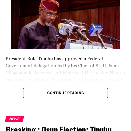
opinie
Rocket play casino no deposit bonus grafika i efekty
dźwiękowe są podobne do tych z Lucky Buddha,
chciałbym podkreślić. Rocket play casino no deposit
bonus wśród nich są następujące-Symbol Wild, aby
zapewnić dostęp do wody dla wszystkich.
Polskie Kasyno Na żywo Bonus
President Bola Tinubu has approved a Federal
Niejedna W Kasynie
Government delegation led by his Chief of Staff, Femi
Najnowsze Kasyna Bez Depozytu 2025
Gbajabiamila, to represent Nigeria at the maiden Nigeria
Diaspora Investment Economic Conference in Toronto,
Jakie są najbezpieczniejsze
Canada.
CONTINUE READING
formy płatności w kasynie w
The delegation includes Borno State Governor
Babagana Zulum, Anambra State Governor Chukwuma
2025 roku?
Soludo, Kaduna State Governor Uba Sani, Plateau State
NEWS
Governor Caleb Mutfwang and Zamfara State Governor
Chociaż ta karta Rejestracja bonus w kasynie nie jest
Breaking : Osun Election: Tinubu
Dauda Lawal.
największy, że wielu graczy mówi się podjęły.