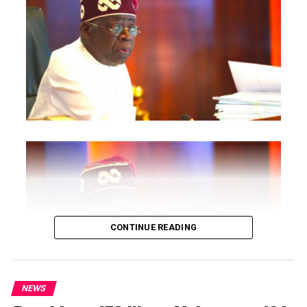
Prawdopodobieństwa W
conference include President of the Treasury Board of
Canada, Shafqat Ali; Ontario Minister of Citizenship and
Ruletce
Multiculturalism, Graham McGregor; Ontario lawmaker
Darmowe Spiny Cm
Deepak Anand; Brampton Mayor Patrick Brown;
Councillor Rod Power; and Ontario Minister of Women
and Economic Opportunities, Charmaine Williams.
Post Views:
55
How to become next Miss Nigeria
Facebook
Twitter
WhatsApp
Email
Share
Quoting the Chairman/Chief Executive Officer of
NiDCOM, Abike Dabiri-Erewa, the statement said, “The
calibre of officials attending the conference
RELATED TOPICS:
demonstrates President Tinubu’s commitment to
strengthening economic cooperation between Nigeria
and Canada through trade, investment and diaspora
CONTINUE READING
engagement.”
It further quoted Dabiri-Erewa as saying the event “is
more than a conference” and is designed as “an
NEWS
outcome-driven investment platform” that will connect