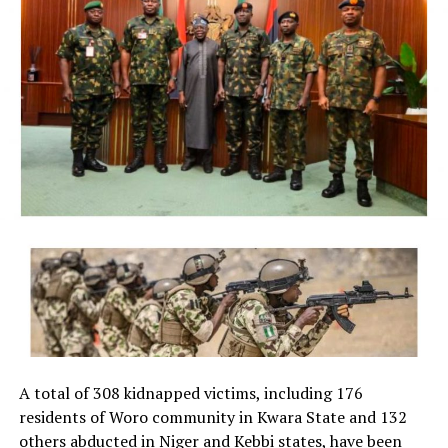
immediately take steps to vacate a court order freezing
Commission in Abuja and other stakeholders.
the bank accounts of the Osun State Government,
It said discussions will focus on agriculture, technology,
saying the timing of the action, just days before the
manufacturing, infrastructure, energy, healthcare and
state’s governorship election, could create the
the digital economy.
impression of federal interference in the electoral
process.
Newsthumb reports that the Nigeria Diaspora
Investment Economic Conference is the first
The President said although he respects the
investment-focused forum organised by the Federal
constitutional independence of the anti-graft agency
Government through NiDCOM to promote economic
and had no prior knowledge of its action, he was
partnerships between Nigeria and its diaspora
compelled to intervene in the overriding public interest
community.
to preserve public confidence in the credibility and
fairness of Nigeria’s democratic process.
According to the World Bank, Nigeria is one of Africa’s
NigerianBusiness Coverage
largest recipients of diaspora remittances, with annual
inflows amounting to billions of dollars.
The EFCC had on Wednesday froze the accounts of the
Osun State Government, placing a Post No Debit (PND),
A total of 308 kidnapped victims, including 176
Post Views:
40
on its First Bank account, alleging fraudulent handling
residents of Woro community in Kwara State and 132
of N11 billion ecology funds, intervention funds and
Facebook
Twitter
WhatsApp
Email
Share
others abducted in Niger and Kebbi states, have been