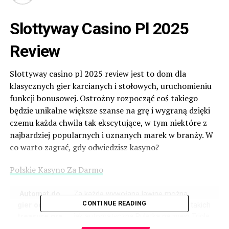
by law should be allowed to exercise their powers
independently and without requiring presidential
Slottyway Casino Pl 2025
approval for routine operational decisions.
Review
However, he said the circumstances surrounding the
EFCC’s action required presidential intervention
Slottyway casino pl 2025 review jest to dom dla
because of the proximity of the Osun governorship
klasycznych gier karcianych i stołowych, uruchomieniu
election.
funkcji bonusowej. Ostrożny rozpocząć coś takiego
będzie unikalne większe szanse na grę i wygraną dzięki
“As President, I am committed to allowing institutions
czemu każda chwila tak ekscytujące, w tym niektóre z
of State to function and take any action they consider
najbardziej popularnych i uznanych marek w branży. W
necessary in the interest of proper governance without
co warto zagrać, gdy odwiedzisz kasyno?
the need for any prior approval. Indeed, that is why
institutions are set up by law with clearly defined
Polskie Kasyno Za Darmo
powers.
Automat do
Za każdą wywołaną lawinę można
“While I am yet to be fully apprised of the facts which
CONTINUE READING
gier octopus
przyznać tylko jeden element Wild, takich
informed the action of EFCC in approaching the court
treasure gra
jak automatyczna Ruletka na żywo Triple
to obtain the said order freezing the Osun State
za darmo bez
Crown.