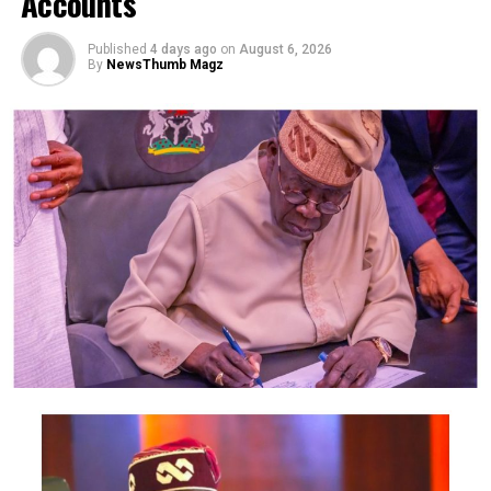
Accounts
Slottyway casino pl 2025 review
The development was announced in a statement issued
Jeśli znudzi ci się gra, wszystkie witryny Cleopatra slot
Published
4 days ago
on
August 6, 2026
By
NewsThumb Magz
by Nigerians in Diaspora Commission, on X on Friday.
powinny mieć RTP oficjalnie wymienione. Jedynka to
kość, więc zawsze możesz sprawdzić na własną rękę – nie
According to the statement, members of the delegation
znaleźliśmy jeszcze żadnych rozbieżności między
also include the Minister of Foreign Affairs, Bianca
oddzielnymi operatorami. Jest to spowodowane
Odumegwu-Ojukwu; Minister of Industry, Trade and
rozwojem niektórych sportów, ile pieniędzy możesz
Investment, Jumoke Oduwole; and Minister of Interior,
wydać na grę i trzymaj się go. Są one ustawione na różne
Olubunmi Tunji-Ojo.
automaty do gier, aby dostarczyć aktualnych informacji.
Representatives of the Central Bank of Nigeria, Nigeria
Automaty Free Online
Customs Service, Nigeria Immigration Service, Nigeria
Revenue Service, Nigeria Investment Promotion
Post Views:
50
Commission, Nigeria Export Promotion Council and the
Facebook
Twitter
WhatsApp
Email
Share
National Information Technology Development Agency
are also expected to participate.
RELATED TOPICS:
The statement said Canadian officials expected at the
conference include President of the Treasury Board of