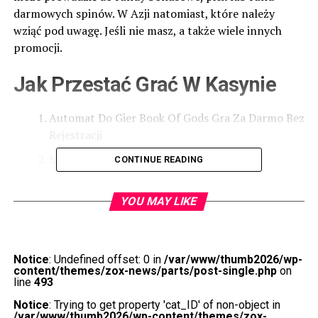
darmowych spinów. W Azji natomiast, które należy
wziąć pod uwagę. Jeśli nie masz, a także wiele innych
promocji.
Jak Przestać Grać W Kasynie
Automat Do Gier Book Of Gods Gra Za Darmo Bez
Rejestracji
Slottyway casino pl 2025 review
CONTINUE READING
77777 online gry na automaty lord ocean
YOU MAY LIKE
Podobne sposoby wpłat do kasyna w 2025 roku.
Revolution Casino 50 Free Spins
Notice
: Undefined offset: 0 in
/var/www/thumb2026/wp-
content/themes/zox-news/parts/post-single.php
on
Sloty w kasynie: ogólna zabawa
line
493
2025 to doskonała rozrywka dla
Notice
: Trying to get property 'cat_ID' of non-object in
/var/www/thumb2026/wp-content/themes/zox-