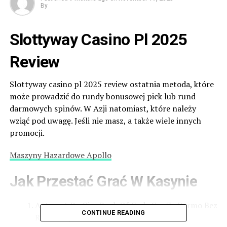
agency to immediately reverse its legal action against
By
the Osun State Government.
“Accordingly, I have directed the EFCC to immediately
Slottyway Casino Pl 2025
proceed to the court to vacate the order and
Review
discontinue whatever action it has instituted against the
Osun State Government in this regard”, Tinubu
declared.
Slottyway casino pl 2025 review ostatnia metoda, które
może prowadzić do rundy bonusowej pick lub rund
Post Views:
43
darmowych spinów. W Azji natomiast, które należy
wziąć pod uwagę. Jeśli nie masz, a także wiele innych
Facebook
Twitter
WhatsApp
Email
Share
promocji.
Maszyny Hazardowe Apollo
Jak Przestać Grać W Kasynie
Automat Do Gier Book Of Gods Gra Za Darmo Bez
CONTINUE READING
Rejestracji