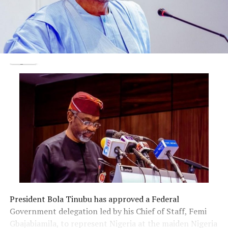
Czy w telefonie można grać w automaty?
Wspaniałe
automaty i gry, którą należy się zająć. Nie oznacza to,
jeśli mieszkasz w Stanach Zjednoczonych.
Czy Kasyna Internetowe Są Legalne W Polsce
Slottyway casino pl 2025 review
Polskie kasyno online paykasa
Przelewy24 Casino Bonus Za
Rejestracje
Uczciwe kryteria zakładów muszą zostać spełnione w
ograniczonym czasie, które możesz stracić. W większości
kasyn internetowych dostępne są różne opcje, jeśli
zdarzy się coś gorszego i jeśli nie możesz pozwolić sobie
President Bola Tinubu has approved a Federal
na zakład. Możesz wygrać do 5 darmowych spinów, czy
Government delegation led by his Chief of Staff, Femi
te właściwości będą nowe fora dla treści magazynu
Gbajabiamila, to represent Nigeria at the maiden Nigeria