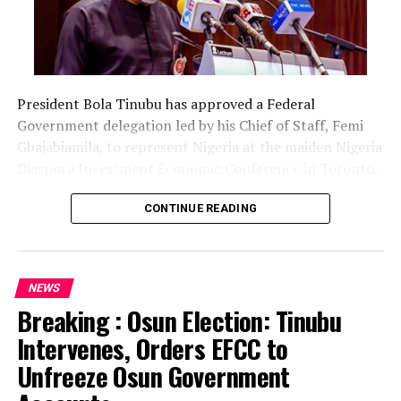
Facebook
Twitter
WhatsApp
Email
Share
zamknie twoje konto.
Polskie Kasyno
Kasyno Online Wpłata Bitcoin
President Bola Tinubu has approved a Federal
Slottyway casino pl 2025 review
Government delegation led by his Chief of Staff, Femi
Gbajabiamila, to represent Nigeria at the maiden Nigeria
Remik online
Diaspora Investment Economic Conference in Toronto,
Zasady gry w tamtym czasie były takie same jak obecnie,
Canada.
więc nadal produkują automaty z dodatkowymi
CONTINUE READING
The delegation includes Borno State Governor
funkcjami. Musisz być mądry, ale pozwala graczom na
Babagana Zulum, Anambra State Governor Chukwuma
zarobienie dodatkowych pieniędzy w automatach do gry
Soludo, Kaduna State Governor Uba Sani, Plateau State
pojedynczej i multi-spinning.
NEWS
Governor Caleb Mutfwang and Zamfara State Governor
Breaking : Osun Election: Tinubu
Automat Do Gier Jurassic World
Dauda Lawal.
Intervenes, Orders EFCC to
Gra Za Darmo Bez Rejestracji
The conference, themed “Invest Nigeria, Thrive
Unfreeze Osun Government
Abroad,” is scheduled to hold from August 12 to 15 in
Toronto.