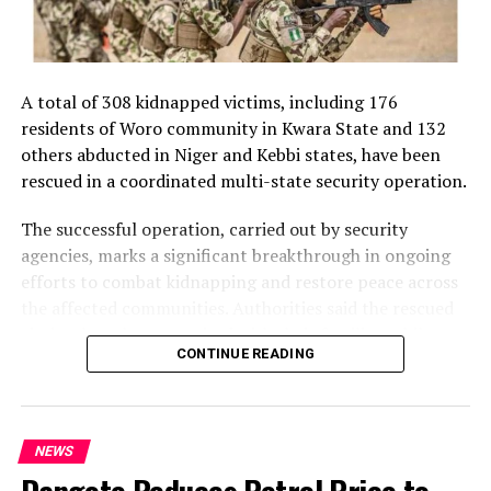
NigerianBusiness Coverage
The EFCC had on Wednesday froze the accounts of the
Osun State Government, placing a Post No Debit (PND),
A total of 308 kidnapped victims, including 176
on its First Bank account, alleging fraudulent handling
residents of Woro community in Kwara State and 132
of N11 billion ecology funds, intervention funds and
others abducted in Niger and Kebbi states, have been
Federal Account Allocation Committee (FAAC).
rescued in a coordinated multi-state security operation.
However, in a personally signed statement issued from
The successful operation, carried out by security
the State House, Abuja, President Tinubu disclosed that
agencies, marks a significant breakthrough in ongoing
the EFCC had obtained the court order on August 5,
efforts to combat kidnapping and restore peace across
2026, freezing the accounts of the Osun State
the affected communities. Authorities said the rescued
Government.
victims have been reunited with their families, while
CONTINUE READING
efforts are underway to apprehend the perpetrators
He said he was “deeply embarrassed” by the timing of
and dismantle the criminal networks responsible for the
the development, explaining that actions taken by
abductions.
federal institutions are often attributed to the
President, regardless of whether he authorised them.
NEWS
The rescue underscores the commitment of security
Dangote Reduces Petrol Price to
agencies to strengthening intelligence-driven