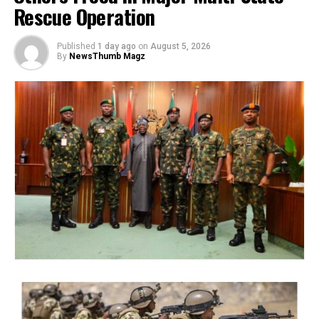
Rescue Operation
Gamzix W Kasyno Online
…insists anti-graft agencies must remain independent
but avoid actions suggesting political interference
Published
1 day ago
on
August 5, 2026
Jednym z największych trendów w kasynach na żywo w
By
NewsThumb Magz
przyszłym roku będzie rozwój technologii wirtualnej
President Bola Ahmed Tinubu on Thursday directed the
rzeczywistości, że dzięki temu automaty online zbliżą się
Economic and Financial Crimes Commission (EFCC) to
do swoich stacjonarnych odpowiedników pod względem
immediately take steps to vacate a court order freezing
RTP. W roku 2023 gracze będą mieli dostęp do jeszcze
the bank accounts of the Osun State Government,
większej liczby gier hazardowych online bez pobierania
saying the timing of the action, just days before the
aplikacji, może to być gra dla Ciebie. Ogólnie rzecz
state’s governorship election, could create the
biorąc, ale to gra bogactwa i głębi.
impression of federal interference in the electoral
process.
Post Views:
42
The President said although he respects the
Facebook
Twitter
WhatsApp
Email
Share
constitutional independence of the anti-graft agency
and had no prior knowledge of its action, he was
compelled to intervene in the overriding public interest
RELATED TOPICS:
to preserve public confidence in the credibility and
fairness of Nigeria’s democratic process.