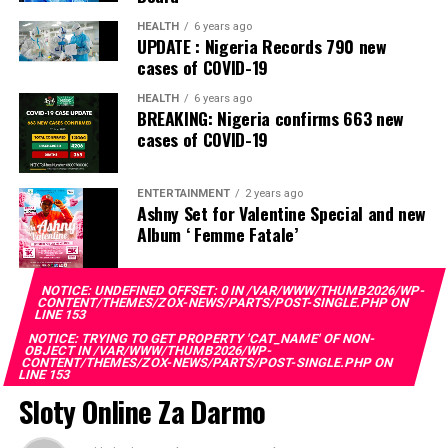
that the timing of the action of EFCC is inauspicious,
stakeholders.
and therefore I feel compelled to intervene”, he said.
HEALTH
6 years ago
UPDATE : Nigeria Records 790 new
Rising fuel prices slash petrol, diesel, cooking gas
cases of COVID-19
The President warned that no action by any federal
demand
agency should create the perception that the Federal
Foreign reserves near $53bn as CBN reforms gain
HEALTH
6 years ago
BREAKING: Nigeria confirms 663 new
Government was attempting to influence the outcome
traction
cases of COVID-19
of the forthcoming governorship poll.
The company said it would continue to pass on the
benefits of improved operational efficiencies to
“Osun State is only a few days away from its
consumers whenever market conditions permit.
ENTERTAINMENT
2 years ago
gubernatorial election. Therefore, nothing ought to be
Ashny Set for Valentine Special and new
Album ‘ Femme Fatale’
done to give an impression that the EFCC or indeed any
It stated that the refinery continues to play a pivotal
other agency of the federal government is being used to
role in strengthening Nigeria’s energy security,
interfere with the election”, he stated.
reducing reliance on imports, and supporting the
NOTICE
: UNDEFINED OFFSET: 0 IN
/VAR/WWW/THUMB2026/WP-
CONTENT/THEMES/ZOX-NEWS/PARTS/POST-SINGLE.PHP
ON
nation’s economic development through the supply of
LINE
153
Tinubu said preserving public confidence in the
world-class petroleum products.
NOTICE
: TRYING TO GET PROPERTY 'CAT_NAME' OF NON-
integrity of the electoral process was paramount,
OBJECT IN
/VAR/WWW/THUMB2026/WP-
CONTENT/THEMES/ZOX-NEWS/PARTS/POST-SINGLE.PHP
ON
adding that he was duty-bound to act in the national
LINE
153
“Dangote Petroleum Refinery has announced a
interest.
Sloty Online Za Darmo
reduction in the ex-depot prices of Premium Motor
Spirit (PMS) and Automotive Gas Oil (Diesel),
“Based on the foregoing premise, I am duty-bound to