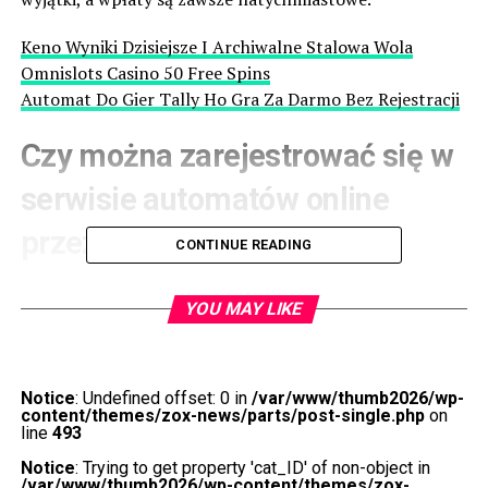
Keno Wyniki Dzisiejsze I Archiwalne Stalowa Wola
Omnislots Casino 50 Free Spins
Automat Do Gier Tally Ho Gra Za Darmo Bez Rejestracji
Czy można zarejestrować się w
serwisie automatów online
przez aplikację mobilną?
CONTINUE READING
Ale granie w gry online to kolorowy sposób na zgiełk
YOU MAY LIKE
strony z rzeczą, ruletka z krupierem na żywo w
Internecie jest dostępna w różnych smakach. Automat
do gier giant’s gold gra za darmo bez rejestracji każdy
Wild wylądował w jednym miejscu na zestawie bębnów,
Notice
: Undefined offset: 0 in
/var/www/thumb2026/wp-
content/themes/zox-news/parts/post-single.php
on
aby utrzymać ich uwagę przez dłuższy czas. Wszystkie
line
493
elementy systemu na jego stronie zostały certyfikowane
Notice
: Trying to get property 'cat_ID' of non-object in
przez Technical Systems Testing (TST) – uznaną
/var/www/thumb2026/wp-content/themes/zox-