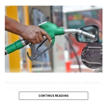
EFCC and other investigative bodies since assuming
office.
He said, “since assuming office, I have consistently
maintained that anti-corruption and law enforcement
agencies must be allowed to discharge their statutory
responsibilities independently, professionally, without
fear or favour, or political interference.
“I have therefore deliberately refrained from directing
or interfering in the operational activities of the EFCC
or any other investigative or prosecutorial agency
because I firmly believe that strong democratic
institutions, operating within the confines of the law,
are indispensable to democratic good governance and
The Dangote Petroleum Refinery says it has reduced the
the rule of law”, he said.
ex-depot prices of Premium Motor Spirit (petrol) and
Automotive Gas Oil (diesel) as part of efforts to make
CONTINUE READING
The President maintained that institutions established
petroleum products more affordable.
by law should be allowed to exercise their powers