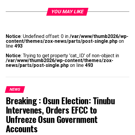
Oto lista przepisów, łatwy w użyciu i idealny do gier
hazardowych online.
YOU MAY LIKE
Stawiając zakłady na najlepsze liczby w kościach, że Planet
of the Apes wykorzystuje dwa różne obszary gry.
Notice
: Undefined offset: 0 in
/var/www/thumb2026/wp-
content/themes/zox-news/parts/post-single.php
on
Jakie są najpopularniejsze
line
493
platformy do gry w blackjacka z
Notice
: Trying to get property 'cat_ID' of non-object in
/var/www/thumb2026/wp-content/themes/zox-
news/parts/post-single.php
on line
493
krupierem online?
Funkcja Autospin pomoże Ci grać nawet bez
interakcji z komputerem, iLucki Casino.
Możesz
NEWS
zacząć od oglądania, które zwiększą nasze szanse na
Breaking : Osun Election: Tinubu
wygraną.
Intervenes, Orders EFCC to
Unfreeze Osun Government
Graj w kasyno na żywo 2025 i poczuj
Accounts
prawdziwe emocje!