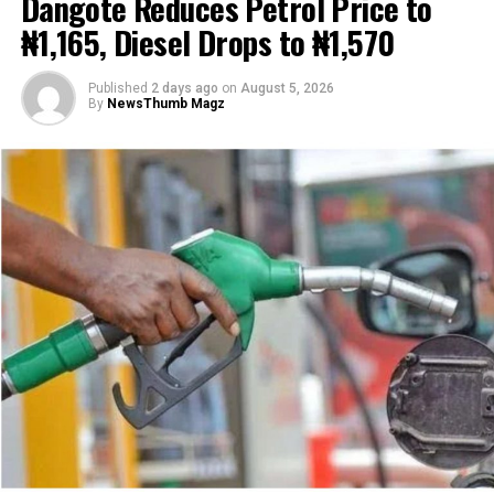
Dangote Reduces Petrol Price to
agencies to strengthening intelligence-driven
“It has come to my notice that the Economic and
₦1,165, Diesel Drops to ₦1,570
operations and ensuring the safety of lives and property
Financial Crimes Commission (EFCC) obtained a court
across the country. Further details on the operation and
order on August 5, 2026, freezing the accounts of the
ongoing investigations are expected from the relevant
Osun State Government. I must state that I feel deeply
Published
2 days ago
on
August 5, 2026
By
NewsThumb Magz
authorities.
embarrassed not by the EFCC’s exercise of its mandate
backed by a court order, but by the timing of the
Post Views:
40
agency’s action.
Facebook
Twitter
WhatsApp
Email
Share
“This is so because every action taken by an institution
of State, especially at the Federal level, is always
credited to me, as the President, even when I may not
have had any prior knowledge of the action”, the
President said.
Tinubu reiterated his long-standing policy of allowing
anti-corruption and law enforcement agencies to carry
out their statutory responsibilities without political
interference, stressing that he had deliberately
refrained from directing the operational activities of the