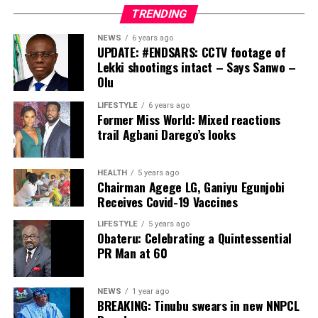
amounting to a decrease of N80 per litre.
“Accordingly, I have directed the EFCC to immediately
TRENDING
proceed to the court to vacate the order and
“The price review reflects Dangote Refinery’s ongoing
NEWS
6 years ago
discontinue whatever action it has instituted against the
UPDATE: #ENDSARS: CCTV footage of
efforts to enhance energy affordability, improve access
Osun State Government in this regard”, Tinubu
Lekki shootings intact – Says Sanwo –
to refined petroleum products, and support economic
declared.
Olu
activities across Nigeria,” the statement read partly.
LIFESTYLE
6 years ago
Post Views:
23
Former Miss World: Mixed reactions
Post Views:
47
trail Agbani Darego’s looks
Facebook
Twitter
WhatsApp
Email
Share
Facebook
Twitter
WhatsApp
Email
Share
HEALTH
5 years ago
Chairman Agege LG, Ganiyu Egunjobi
Receives Covid-19 Vaccines
LIFESTYLE
5 years ago
Obateru: Celebrating a Quintessential
PR Man at 60
NEWS
1 year ago
BREAKING: Tinubu swears in new NNPCL