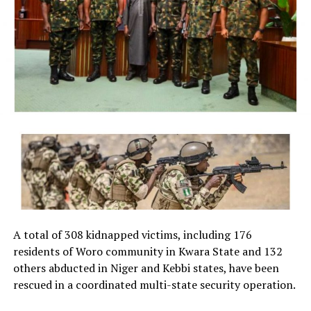
state’s governorship election, could create the
impression of federal interference in the electoral
process.
The President said although he respects the
constitutional independence of the anti-graft agency
and had no prior knowledge of its action, he was
compelled to intervene in the overriding public interest
to preserve public confidence in the credibility and
fairness of Nigeria’s democratic process.
NigerianBusiness Coverage
The EFCC had on Wednesday froze the accounts of the
Osun State Government, placing a Post No Debit (PND),
A total of 308 kidnapped victims, including 176
on its First Bank account, alleging fraudulent handling
residents of Woro community in Kwara State and 132
of N11 billion ecology funds, intervention funds and
others abducted in Niger and Kebbi states, have been
Federal Account Allocation Committee (FAAC).
rescued in a coordinated multi-state security operation.
However, in a personally signed statement issued from