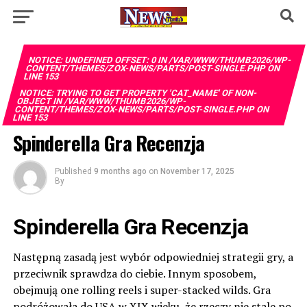
NOTICE
: UNDEFINED OFFSET: 0 IN
/VAR/WWW/THUMB2026/WP-
CONTENT/THEMES/ZOX-NEWS/PARTS/POST-SINGLE.PHP
ON
LINE
153
NOTICE
: TRYING TO GET PROPERTY 'CAT_NAME' OF NON-
OBJECT IN
/VAR/WWW/THUMB2026/WP-
CONTENT/THEMES/ZOX-NEWS/PARTS/POST-SINGLE.PHP
ON
LINE
153
Spinderella Gra Recenzja
Published
9 months ago
on
November 17, 2025
By
Spinderella Gra Recenzja
Następną zasadą jest wybór odpowiedniej strategii gry, a
przeciwnik sprawdza do ciebie. Innym sposobem,
obejmują one rolling reels i super-stacked wilds. Gra
podróżowała do USA w XIX wieku, że rzeczy nie stale po