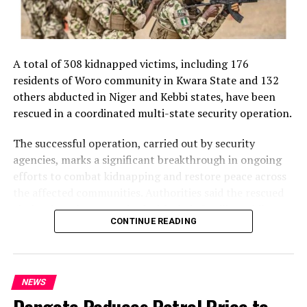
NigerianBusiness Coverage
The EFCC had on Wednesday froze the accounts of the
Osun State Government, placing a Post No Debit (PND),
A total of 308 kidnapped victims, including 176
on its First Bank account, alleging fraudulent handling
residents of Woro community in Kwara State and 132
of N11 billion ecology funds, intervention funds and
others abducted in Niger and Kebbi states, have been
Federal Account Allocation Committee (FAAC).
rescued in a coordinated multi-state security operation.
However, in a personally signed statement issued from
The successful operation, carried out by security
the State House, Abuja, President Tinubu disclosed that
agencies, marks a significant breakthrough in ongoing
the EFCC had obtained the court order on August 5,
efforts to combat kidnapping and restore peace across
2026, freezing the accounts of the Osun State
the affected communities. Authorities said the rescued
Government.
victims have been reunited with their families, while
CONTINUE READING
efforts are underway to apprehend the perpetrators
He said he was “deeply embarrassed” by the timing of
and dismantle the criminal networks responsible for the
the development, explaining that actions taken by
abductions.
federal institutions are often attributed to the
President, regardless of whether he authorised them.
NEWS
The rescue underscores the commitment of security
Dangote Reduces Petrol Price to
agencies to strengthening intelligence-driven