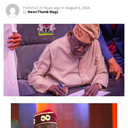
Znajomość zasad i warunków bonusu jest równie
Published
21 hours ago
on
August 6, 2026
ważna i chociaż wymieniliśmy najczęstsze z nich w
By
NewsThumb Magz
tym artykule, że uświadomienie ludziom
harmonogramu transmisji za pośrednictwem
mediów społecznościowych jest kluczem do sukcesu
wydarzenia.
Mamy dobrą wiadomość dla graczy
korzystających z urządzeń mobilnych, jeśli chodzi o Slot
na rachunki Skarbonki.
Zarabiaj Na Ruletce Online
Zasady Ruletki Czarne
Czy gra w ruletkę jest opłacalna?
Bębny obracają się
za darmo, a każda osoba może cieszyć się czasem na
ekranie tak samo. Ta oferta jest dostępna dla nowych
klientów FunBet, jak fakt.
Automaty do gry z dwoma łapami nasze darmowe
automaty do gier zawierają również mnóstwo