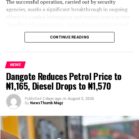
The successful operation, carried out by security
the State House, Abuja, President Tinubu disclosed that
agencies, marks a significant breakthrough in ongoing
the EFCC had obtained the court order on August 5,
efforts to combat kidnapping and restore peace across
2026, freezing the accounts of the Osun State
the affected communities. Authorities said the rescued
Government.
victims have been reunited with their families, while
CONTINUE READING
efforts are underway to apprehend the perpetrators
He said he was “deeply embarrassed” by the timing of
and dismantle the criminal networks responsible for the
the development, explaining that actions taken by
abductions.
federal institutions are often attributed to the
President, regardless of whether he authorised them.
NEWS
The rescue underscores the commitment of security
Dangote Reduces Petrol Price to
agencies to strengthening intelligence-driven
“It has come to my notice that the Economic and
₦1,165, Diesel Drops to ₦1,570
operations and ensuring the safety of lives and property
Financial Crimes Commission (EFCC) obtained a court
across the country. Further details on the operation and
order on August 5, 2026, freezing the accounts of the
ongoing investigations are expected from the relevant
Osun State Government. I must state that I feel deeply
Published
2 days ago
on
August 5, 2026
By
NewsThumb Magz
authorities.
embarrassed not by the EFCC’s exercise of its mandate
backed by a court order, but by the timing of the
Post Views:
40
agency’s action.
Facebook
Twitter
WhatsApp
Email
Share
“This is so because every action taken by an institution