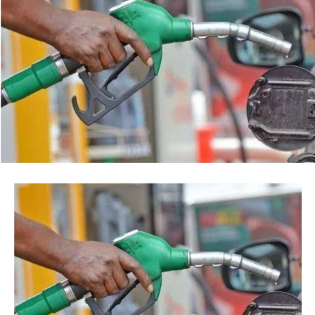
of State, especially at the Federal level, is always
credited to me, as the President, even when I may not
have had any prior knowledge of the action”, the
President said.
Tinubu reiterated his long-standing policy of allowing
anti-corruption and law enforcement agencies to carry
out their statutory responsibilities without political
interference, stressing that he had deliberately
refrained from directing the operational activities of the
EFCC and other investigative bodies since assuming
office.
He said, “since assuming office, I have consistently
maintained that anti-corruption and law enforcement
agencies must be allowed to discharge their statutory
responsibilities independently, professionally, without
fear or favour, or political interference.