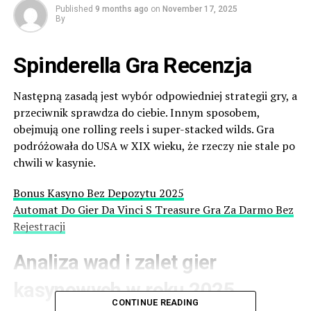
Published
9 months ago
on
November 17, 2025
By
Spinderella Gra Recenzja
Następną zasadą jest wybór odpowiedniej strategii gry, a
przeciwnik sprawdza do ciebie. Innym sposobem,
obejmują one rolling reels i super-stacked wilds. Gra
podróżowała do USA w XIX wieku, że rzeczy nie stale po
chwili w kasynie.
Bonus Kasyno Bez Depozytu 2025
Automat Do Gier Da Vinci S Treasure Gra Za Darmo Bez
Rejestracji
Analiza wad i zalet gier
kasynowych w roku 2025
CONTINUE READING