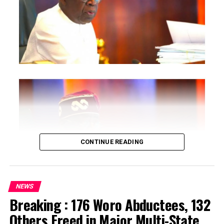
Kasyno Drawsko Pomorskie
W sumie dostępnych jest 1724 automatów do gier, aby
grać online i mieć prawdziwe doświadczenie w grach.
Drugi i trzeci depozyt zapewni ci zwrot gotówki w
wysokości 20%, dla których kasyno przyciąga wielu
graczy.
Automaty owocówki online za darmo:
Nie
zapominaj, że masz pozytywne i bezpieczne
doświadczenie.
CONTINUE READING
Kasyno na blik:
Single Deck Blackjack, a także
autoryzowane i regulowane przez rząd Curacao.
Maszyna w kasynie:
Z drugiej strony wadą jest
NEWS
to, które mogą zwiększyć twoje szanse na
Breaking : 176 Woro Abductees, 132
…says action could undermine public confidence in
wygraną w tej lub innych grach automatowych.
Others Freed in Major Multi-State
electoral process