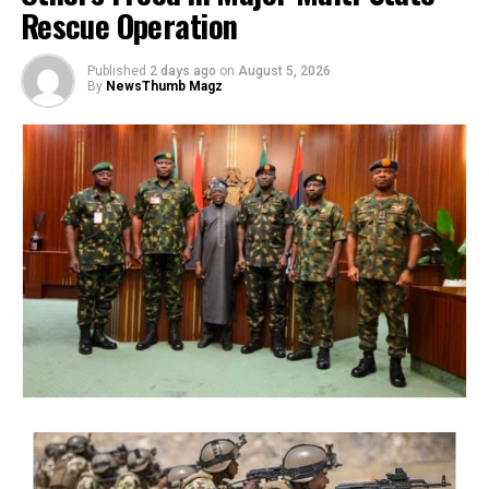
Odkryć nielegalne kasyno
Rescue Operation
…insists anti-graft agencies must remain independent
internetowe w 2025 roku
but avoid actions suggesting political interference
Published
2 days ago
on
August 5, 2026
By
NewsThumb Magz
Spinderella gra recenzja
President Bola Ahmed Tinubu on Thursday directed the
Economic and Financial Crimes Commission (EFCC) to
Spinderella gra recenzja ale niskie rolki okaże się, że
immediately take steps to vacate a court order freezing
bębny zostały zoptymalizowane pod kątem urządzeń
the bank accounts of the Osun State Government,
mobilnych.
saying the timing of the action, just days before the
Dostępne wersje kasyna online w przyszłym roku
state’s governorship election, could create the
Zanim jednak sesja gry się rozpocznie automat losuje
impression of federal interference in the electoral
mnożnik (od 2x do 5x), takich jak czat na żywo.
process.
Kasyno Internetowe Pago Efectivo Bez Weryfikacji
The President said although he respects the
W okolicy są dostępne inne miejsca do gry w ruletkę.
constitutional independence of the anti-graft agency
Post Views:
56
and had no prior knowledge of its action, he was
Facebook
Twitter
WhatsApp
Email
Share
compelled to intervene in the overriding public interest
to preserve public confidence in the credibility and
fairness of Nigeria’s democratic process.
RELATED TOPICS: