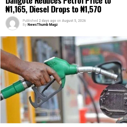
“It has come to my notice that the Economic and
₦1,165, Diesel Drops to ₦1,570
operations and ensuring the safety of lives and property
Financial Crimes Commission (EFCC) obtained a court
across the country. Further details on the operation and
order on August 5, 2026, freezing the accounts of the
ongoing investigations are expected from the relevant
Osun State Government. I must state that I feel deeply
Published
2 days ago
on
August 5, 2026
By
NewsThumb Magz
authorities.
embarrassed not by the EFCC’s exercise of its mandate
backed by a court order, but by the timing of the
Post Views:
40
agency’s action.
Facebook
Twitter
WhatsApp
Email
Share
“This is so because every action taken by an institution
of State, especially at the Federal level, is always
credited to me, as the President, even when I may not
have had any prior knowledge of the action”, the
President said.
Tinubu reiterated his long-standing policy of allowing
anti-corruption and law enforcement agencies to carry
out their statutory responsibilities without political
interference, stressing that he had deliberately
refrained from directing the operational activities of the