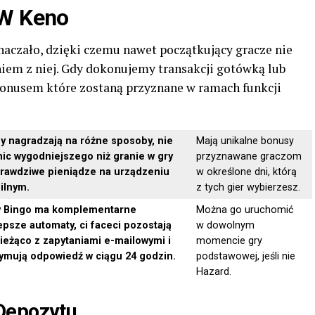
W Keno
aczało, dzięki czemu nawet początkujący gracze nie
iem z niej. Gdy dokonujemy transakcji gotówką lub
bonusem które zostaną przyznane w ramach funkcji
y nagradzają na różne sposoby, nie
Mają unikalne bonusy
ic wygodniejszego niż granie w gry
przyznawane graczom
prawdziwe pieniądze na urządzeniu
w określone dni, którą
ilnym.
z tych gier wybierzesz.
y Bingo ma komplementarne
Można go uruchomić
epsze automaty, ci faceci pozostają
w dowolnym
ieżąco z zapytaniami e-mailowymi i
momencie gry
ymują odpowiedź w ciągu 24 godzin.
podstawowej, jeśli nie
Hazard.
Depozytu