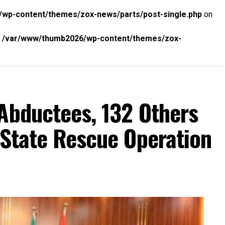
wp-content/themes/zox-news/parts/post-single.php
on
n
/var/www/thumb2026/wp-content/themes/zox-
Abductees, 132 Others
-State Rescue Operation