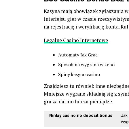
Kasyna mają obowiązek zgłaszania ws
interfejsu gier w czasie rzeczywistym
na rejestrację i weryfikację konta. Ru
Legalne Casino Internetowe
Automaty Jak Grac
Sposob na wygrana w keno
Spiny kasyno casino
Znajdziesz tu również inne niezbędne
Mniejsze wygrane składają się z sym
gra za darmo lub za pieniądze.
Ninlay casino no deposit bonus
Jak
wyg