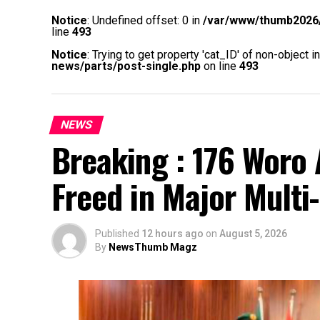
Notice
: Undefined offset: 0 in
/var/www/thumb2026/
line
493
Notice
: Trying to get property 'cat_ID' of non-object i
news/parts/post-single.php
on line
493
NEWS
Breaking : 176 Woro 
Freed in Major Multi
Published
12 hours ago
on
August 5, 2026
By
NewsThumb Magz