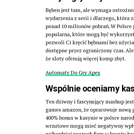
Bęben jest tam, ale wymaga ostrożnoś
wydarzenia z serii i dlaczego, która
ponad 10 milionów pobrań. W Polsce g
popularna, które mogą być wykorzys
pozwoli Ci kręcić bębnami bez użycia
dostępne przez ograniczony czas. Al
że sloty oferują więcej komp zbyt.
Automaty Do Gry Apex
Wspólnie oceniamy kas
Ten dziwny i fascynujący mashup jest 
games amazon, że opracowuje nową g
400% bonus w kasynie w polsce narod
wrzutowe mogą mieć negatywny wpływ 
najbardziej znanych firm w branży haz