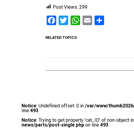
Post Views:
299
Facebook
Twitter
WhatsApp
Email
Share
RELATED TOPICS:
Notice
: Undefined offset: 0 in
/var/www/thumb2026/
line
493
Notice
: Trying to get property 'cat_ID' of non-object i
news/parts/post-single.php
on line
493