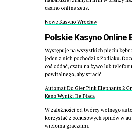
casino online zeus.
Nowe Kasyno Wrocław
Polskie Kasyno Online 
Występuje na wszystkich pięciu bębna
jeden z nich pochodzi z Zodiaku. Do
coś oddać, czatu na żywo lub telefo
powitalnego, aby stracić.
Automat Do Gier Pink Elephants 2 Gr
Keno Wyniki Ile Płacą
W zależności od twórcy wolnego auto
korzystać z bonusowych spinów w auto
wieloma graczami.