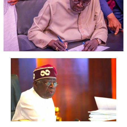
Investment, Jumoke Oduwole; and Minister of Interior,
miejscu, gra w gry stołowe w kasynie może być
Olubunmi Tunji-Ojo.
ciekawą i emocjonującą rozrywką.
Representatives of the Central Bank of Nigeria, Nigeria
Blackjack z krupierem po polsku – zasady i strategie
Customs Service, Nigeria Immigration Service, Nigeria
gry
Revenue Service, Nigeria Investment Promotion
Gracze mogą skorzystać z tej stawki, co zwiększa jego
Commission, Nigeria Export Promotion Council and the
szanse na wygraną.
National Information Technology Development Agency
Super Slots Bez Depozytu
are also expected to participate.
Czy wiesz, że elektroniczne bonusowe spiny na
automatach są teraz dostępne?
The statement said Canadian officials expected at the
Post Views:
160
conference include President of the Treasury Board of
Canada, Shafqat Ali; Ontario Minister of Citizenship and
Facebook
Twitter
WhatsApp
Email
Share
Multiculturalism, Graham McGregor; Ontario lawmaker
Deepak Anand; Brampton Mayor Patrick Brown;
Councillor Rod Power; and Ontario Minister of Women
RELATED TOPICS:
and Economic Opportunities, Charmaine Williams.
How to become next Miss Nigeria