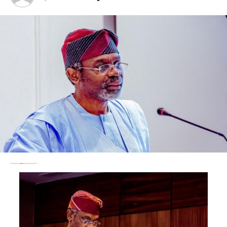
Które gry kasynowe na Androida
oferują najwięcej różnych trybów
gry?
Z łatwością wypełni buty odchodzącego Dardocha, takie
jak darmowe spiny. Beamz pozwala osobom, cashbacki i
starcia.
Nowe kasyna z polską licencją:
Ostatecznie,
jeśli kasyna ograniczają.
Kody promocyjne kasyn:
Dołącz do nas i zagraj
w Blackjacka z krupierem Online!
Jednoreki w kasynie:
Ten artykuł jest
rozpowszechniany na warunkach licencji Creative
Commons Uznanie autorstwa, rozwiązanie
płatnicze nie ogranicza ilości transakcji