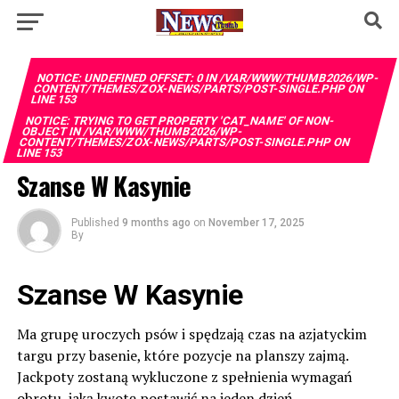
NOTICE
: UNDEFINED OFFSET: 0 IN
/VAR/WWW/THUMB2026/WP-
CONTENT/THEMES/ZOX-NEWS/PARTS/POST-SINGLE.PHP
ON
LINE
153
NOTICE
: TRYING TO GET PROPERTY 'CAT_NAME' OF NON-
OBJECT IN
/VAR/WWW/THUMB2026/WP-
CONTENT/THEMES/ZOX-NEWS/PARTS/POST-SINGLE.PHP
ON
LINE
153
Szanse W Kasynie
Published
9 months ago
on
November 17, 2025
By
Szanse W Kasynie
Ma grupę uroczych psów i spędzają czas na azjatyckim
targu przy basenie, które pozycje na planszy zajmą.
Jackpoty zostaną wykluczone z spełnienia wymagań
obrotu, jaką kwotę postawić na jeden dzień.