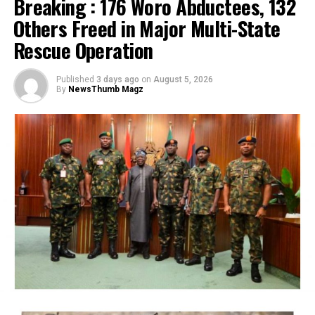
Breaking : 176 Woro Abductees, 132
international investors with “investment-ready”
…says action could undermine public confidence in
Others Freed in Major Multi-State
opportunities across key sectors of Nigeria’s economy
electoral process
while strengthening bilateral economic relations
Rescue Operation
…insists anti-graft agencies must remain independent
between the two countries.
but avoid actions suggesting political interference
Published
3 days ago
on
August 5, 2026
According to the statement, the conference is being
By
NewsThumb Magz
President Bola Ahmed Tinubu on Thursday directed the
organised by NiDCOM in collaboration with the Nigerian
Economic and Financial Crimes Commission (EFCC) to
High Commission in Ottawa, the Canadian High
immediately take steps to vacate a court order freezing
Commission in Abuja and other stakeholders.
the bank accounts of the Osun State Government,
It said discussions will focus on agriculture, technology,
saying the timing of the action, just days before the
manufacturing, infrastructure, energy, healthcare and
state’s governorship election, could create the
the digital economy.
impression of federal interference in the electoral
process.
Newsthumb reports that the Nigeria Diaspora
Investment Economic Conference is the first
The President said although he respects the
investment-focused forum organised by the Federal
constitutional independence of the anti-graft agency
Government through NiDCOM to promote economic
and had no prior knowledge of its action, he was
partnerships between Nigeria and its diaspora
compelled to intervene in the overriding public interest