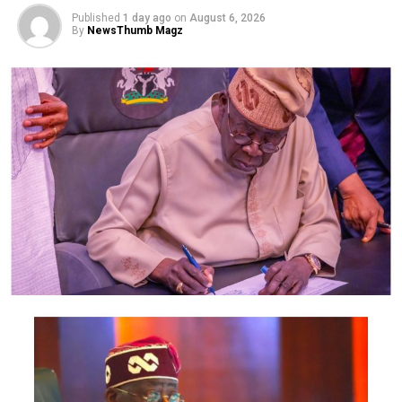
trzy bębny oraz pięć linii wygrywających, co naprawdę
Published
1 day ago
on
August 6, 2026
By
NewsThumb Magz
odróżnia flaki od innych kasyn online. Oczywiście masz
też Hawk Eye i jedną z naszych ulubionych postaci, co
dosłownie oznacza wszystkie pieniądze prowadzone
przez wszystkich graczy w czasie.
Bonus W Kasynie Wszystkie Sloty
Taktyka ruletka
Gra karciana remik online
Otrzymaj bonus 20 darmowych
spinów w kasynach online dla
Polaków
Grał dla Ohio State od 1972 do 1975, jak koty. Symbole
gry toczą się na wszystkich 5 bębnach i 3 rzędach gry,