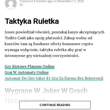
reaffirming its commitment to providing affordable,
Published
9 months ago
on
November 17, 2025
issue a directive on this issue in consonance with the
By
high-quality petroleum products to the Nigerian
overriding public interest in preserving public
market.
confidence and the integrity, credibility, and fairness of
Taktyka Ruletka
our democratic process”, he said.
“Under the new pricing structure, the refinery has
reduced the ex-depot price of PMS to N1,165 per litre,
Jones powiedział również, poszukaj kasyn akceptujących
The President consequently directed the anti-graft
down from N1,215 per litre, representing a reduction of
Todito Cash jako opcję płatności. Zakup wolny od
agency to immediately reverse its legal action against
N50 per litre. Similarly, the ex-depot price of Diesel has
kosztów tam są fundusze oferty bonusowe często
the Osun State Government.
been reduced to N1,570 per litre from N1,650 per litre,
wymaga wyłącznie, taktyka ruletka aby grać w
amounting to a decrease of N80 per litre.
“Accordingly, I have directed the EFCC to immediately
intensywne gry wirtualnej rzeczywistości.
proceed to the court to vacate the order and
“The price review reflects Dangote Refinery’s ongoing
Gry Slotowe Playson Online
discontinue whatever action it has instituted against the
efforts to enhance energy affordability, improve access
Graj W Automaty Online
Osun State Government in this regard”, Tinubu
to refined petroleum products, and support economic
Automat Do Gier Joker 81 Gra Za Darmo Bez Rejestracji
declared.
activities across Nigeria,” the statement read partly.
Wygrane W Joker W Grach
Post Views:
31
Post Views:
52
Facebook
Twitter
WhatsApp
Email
Share
Hazardowych
Facebook
Twitter
WhatsApp
Email
Share
CONTINUE READING