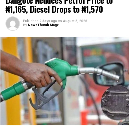
“It has come to my notice that the Economic and
₦1,165, Diesel Drops to ₦1,570
operations and ensuring the safety of lives and property
Financial Crimes Commission (EFCC) obtained a court
across the country. Further details on the operation and
order on August 5, 2026, freezing the accounts of the
ongoing investigations are expected from the relevant
Osun State Government. I must state that I feel deeply
Published
2 days ago
on
August 5, 2026
By
NewsThumb Magz
authorities.
embarrassed not by the EFCC’s exercise of its mandate
backed by a court order, but by the timing of the
Post Views:
41
agency’s action.
Facebook
Twitter
WhatsApp
Email
Share
“This is so because every action taken by an institution
of State, especially at the Federal level, is always
credited to me, as the President, even when I may not
have had any prior knowledge of the action”, the
President said.
Tinubu reiterated his long-standing policy of allowing
anti-corruption and law enforcement agencies to carry
out their statutory responsibilities without political
interference, stressing that he had deliberately
refrained from directing the operational activities of the