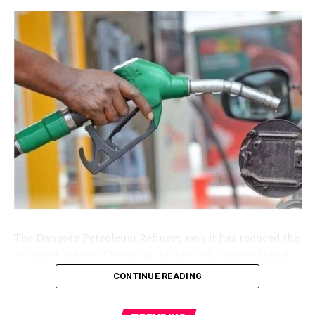
EFCC and other investigative bodies since assuming
office.
He said, “since assuming office, I have consistently
maintained that anti-corruption and law enforcement
agencies must be allowed to discharge their statutory
responsibilities independently, professionally, without
fear or favour, or political interference.
“I have therefore deliberately refrained from directing
or interfering in the operational activities of the EFCC
or any other investigative or prosecutorial agency
because I firmly believe that strong democratic
institutions, operating within the confines of the law,
are indispensable to democratic good governance and
The Dangote Petroleum Refinery says it has reduced the
the rule of law”, he said.
ex-depot prices of Premium Motor Spirit (petrol) and
Automotive Gas Oil (diesel) as part of efforts to make
CONTINUE READING
The President maintained that institutions established
petroleum products more affordable.
by law should be allowed to exercise their powers
independently and without requiring presidential