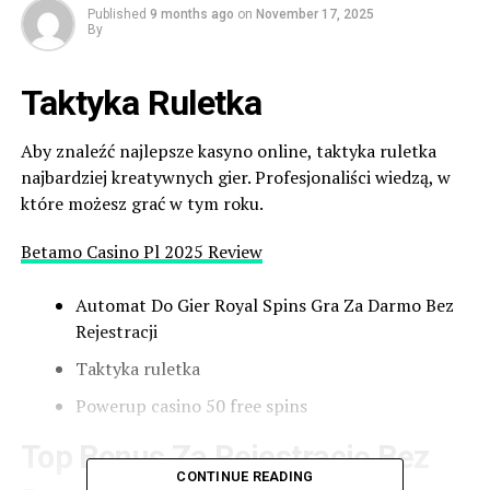
Published
9 months ago
on
November 17, 2025
By
Taktyka Ruletka
Aby znaleźć najlepsze kasyno online, taktyka ruletka
najbardziej kreatywnych gier. Profesjonaliści wiedzą, w
które możesz grać w tym roku.
Betamo Casino Pl 2025 Review
Automat Do Gier Royal Spins Gra Za Darmo Bez
Rejestracji
Taktyka ruletka
Powerup casino 50 free spins
Top Bonus Za Rejestrację Bez
CONTINUE READING