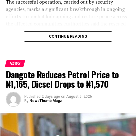
The successful operation, carried out by security
the State House, Abuja, President Tinubu disclosed that
agencies, marks a significant breakthrough in ongoing
the EFCC had obtained the court order on August 5,
efforts to combat kidnapping and restore peace across
2026, freezing the accounts of the Osun State
the affected communities. Authorities said the rescued
Government.
victims have been reunited with their families, while
CONTINUE READING
efforts are underway to apprehend the perpetrators
He said he was “deeply embarrassed” by the timing of
and dismantle the criminal networks responsible for the
the development, explaining that actions taken by
abductions.
federal institutions are often attributed to the
President, regardless of whether he authorised them.
NEWS
The rescue underscores the commitment of security
Dangote Reduces Petrol Price to
agencies to strengthening intelligence-driven
“It has come to my notice that the Economic and
₦1,165, Diesel Drops to ₦1,570
operations and ensuring the safety of lives and property
Financial Crimes Commission (EFCC) obtained a court
across the country. Further details on the operation and
order on August 5, 2026, freezing the accounts of the
ongoing investigations are expected from the relevant
Osun State Government. I must state that I feel deeply
Published
2 days ago
on
August 5, 2026
By
NewsThumb Magz
authorities.
embarrassed not by the EFCC’s exercise of its mandate
backed by a court order, but by the timing of the
Post Views:
41
agency’s action.
Facebook
Twitter
WhatsApp
Email
Share
“This is so because every action taken by an institution