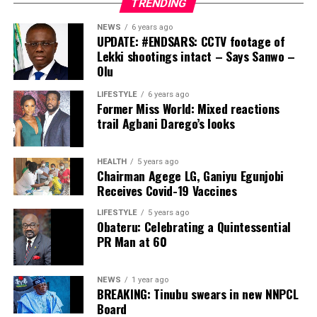
Under the new pricing structure, the refinery reduced
TRENDING
approval for routine operational decisions.
the price of petrol from N1,215 per litre to N1,165,
NEWS
6 years ago
representing a N50 reduction, while diesel was cut from
UPDATE: #ENDSARS: CCTV footage of
However, he said the circumstances surrounding the
Lekki shootings intact – Says Sanwo –
N1,650 per litre to N1,570, amounting to an N80
EFCC’s action required presidential intervention
Olu
reduction.
because of the proximity of the Osun governorship
election.
LIFESTYLE
6 years ago
In a statement signed by the Dangote Group on
Former Miss World: Mixed reactions
Wednesday, the refinery said the price review was aimed
trail Agbani Darego’s looks
“As President, I am committed to allowing institutions
at enhancing energy affordability, improving access to
of State to function and take any action they consider
refined petroleum products and supporting economic
necessary in the interest of proper governance without
HEALTH
5 years ago
activities across Nigeria.
Chairman Agege LG, Ganiyu Egunjobi
the need for any prior approval. Indeed, that is why
Receives Covid-19 Vaccines
institutions are set up by law with clearly defined
According to the refinery, the move reflects its
powers.
LIFESTYLE
5 years ago
commitment to providing “affordable, high-quality
Obateru: Celebrating a Quintessential
petroleum products to the Nigerian market.”
PR Man at 60
“While I am yet to be fully apprised of the facts which
informed the action of EFCC in approaching the court
It added that it remained committed to ensuring stable
to obtain the said order freezing the Osun State
NEWS
1 year ago
supply while leveraging operational efficiencies to
BREAKING: Tinubu swears in new NNPCL
Government account, I am not in the slightest doubt
deliver value to consumers, businesses, and
Board
that the timing of the action of EFCC is inauspicious,