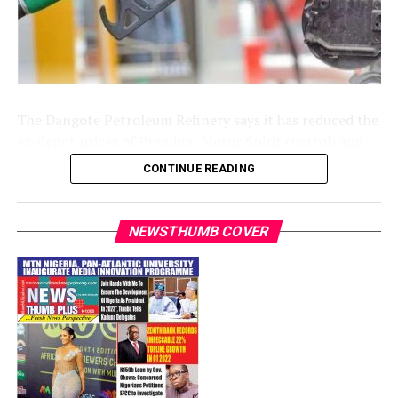
“I have therefore deliberately refrained from directing
or interfering in the operational activities of the EFCC
or any other investigative or prosecutorial agency
because I firmly believe that strong democratic
institutions, operating within the confines of the law,
are indispensable to democratic good governance and
The Dangote Petroleum Refinery says it has reduced the
the rule of law”, he said.
ex-depot prices of Premium Motor Spirit (petrol) and
Automotive Gas Oil (diesel) as part of efforts to make
CONTINUE READING
The President maintained that institutions established
petroleum products more affordable.
by law should be allowed to exercise their powers
independently and without requiring presidential
Under the new pricing structure, the refinery reduced
NEWSTHUMB COVER
approval for routine operational decisions.
the price of petrol from N1,215 per litre to N1,165,
representing a N50 reduction, while diesel was cut from
However, he said the circumstances surrounding the
N1,650 per litre to N1,570, amounting to an N80
EFCC’s action required presidential intervention
reduction.
because of the proximity of the Osun governorship
election.
In a statement signed by the Dangote Group on
Wednesday, the refinery said the price review was aimed
“As President, I am committed to allowing institutions
at enhancing energy affordability, improving access to