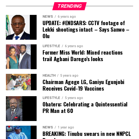
amounting to a decrease of N80 per litre.
“Accordingly, I have directed the EFCC to immediately
TRENDING
proceed to the court to vacate the order and
“The price review reflects Dangote Refinery’s ongoing
NEWS
6 years ago
discontinue whatever action it has instituted against the
UPDATE: #ENDSARS: CCTV footage of
efforts to enhance energy affordability, improve access
Osun State Government in this regard”, Tinubu
Lekki shootings intact – Says Sanwo –
to refined petroleum products, and support economic
declared.
Olu
activities across Nigeria,” the statement read partly.
LIFESTYLE
6 years ago
Post Views:
31
Former Miss World: Mixed reactions
Post Views:
52
trail Agbani Darego’s looks
Facebook
Twitter
WhatsApp
Email
Share
Facebook
Twitter
WhatsApp
Email
Share
HEALTH
5 years ago
Chairman Agege LG, Ganiyu Egunjobi
Receives Covid-19 Vaccines
LIFESTYLE
5 years ago
Obateru: Celebrating a Quintessential
PR Man at 60
NEWS
1 year ago
BREAKING: Tinubu swears in new NNPCL