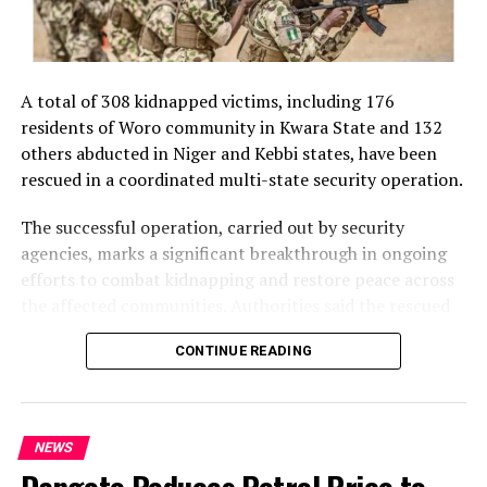
NigerianBusiness Coverage
The EFCC had on Wednesday froze the accounts of the
Osun State Government, placing a Post No Debit (PND),
A total of 308 kidnapped victims, including 176
on its First Bank account, alleging fraudulent handling
residents of Woro community in Kwara State and 132
of N11 billion ecology funds, intervention funds and
others abducted in Niger and Kebbi states, have been
Federal Account Allocation Committee (FAAC).
rescued in a coordinated multi-state security operation.
However, in a personally signed statement issued from
The successful operation, carried out by security
the State House, Abuja, President Tinubu disclosed that
agencies, marks a significant breakthrough in ongoing
the EFCC had obtained the court order on August 5,
efforts to combat kidnapping and restore peace across
2026, freezing the accounts of the Osun State
the affected communities. Authorities said the rescued
Government.
victims have been reunited with their families, while
CONTINUE READING
efforts are underway to apprehend the perpetrators
He said he was “deeply embarrassed” by the timing of
and dismantle the criminal networks responsible for the
the development, explaining that actions taken by
abductions.
federal institutions are often attributed to the
President, regardless of whether he authorised them.
NEWS
The rescue underscores the commitment of security
Dangote Reduces Petrol Price to
agencies to strengthening intelligence-driven