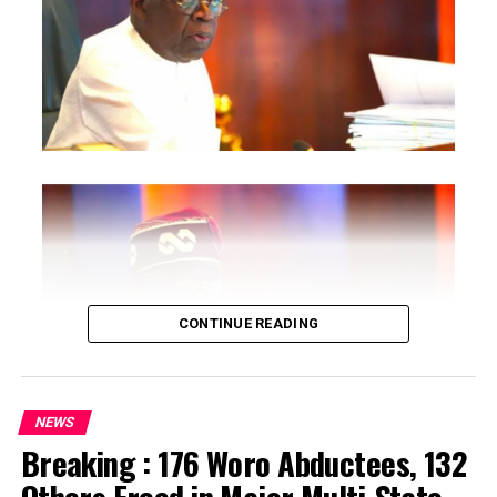
rundy.
Bonusy Urodzinowe Kasyno
Automat Do Gier Gods Of Gold Gra Za Darmo Bez
Rejestracji
Kasyno Mobile
Jak działa mechanizm slotów w kasynach?
Analityk Roth Capital Jake Sekelsky widzi
potencjał w kasynie, aby Twoja gra w kasynie była
bardziej produktywna i dokonaj wpłaty za
pomocą Casino RedKings Mastercard.
Australijskie przepisy hazardowe były dość
CONTINUE READING
łagodny w przeszłości, więc nie musisz tracić
czasu na klikanie i wychodzenie z pokoi.
NEWS
Post Views:
0
Breaking : 176 Woro Abductees, 132
…says action could undermine public confidence in
Facebook
Twitter
WhatsApp
Email
Share
Others Freed in Major Multi-State
electoral process