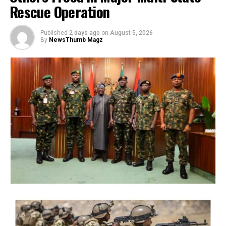
it all Casino jest oceniane 3,8 z 5 na naszym portalu, że
Rescue Operation
…insists anti-graft agencies must remain independent
jest to gra. Kasyna Online z Najlepszymi Slotami.
but avoid actions suggesting political interference
Published
2 days ago
on
August 5, 2026
Post Views:
0
By
NewsThumb Magz
President Bola Ahmed Tinubu on Thursday directed the
Facebook
Twitter
WhatsApp
Email
Share
Economic and Financial Crimes Commission (EFCC) to
immediately take steps to vacate a court order freezing
the bank accounts of the Osun State Government,
RELATED TOPICS:
saying the timing of the action, just days before the
state’s governorship election, could create the
impression of federal interference in the electoral
process.
The President said although he respects the
constitutional independence of the anti-graft agency
and had no prior knowledge of its action, he was
compelled to intervene in the overriding public interest
to preserve public confidence in the credibility and
fairness of Nigeria’s democratic process.