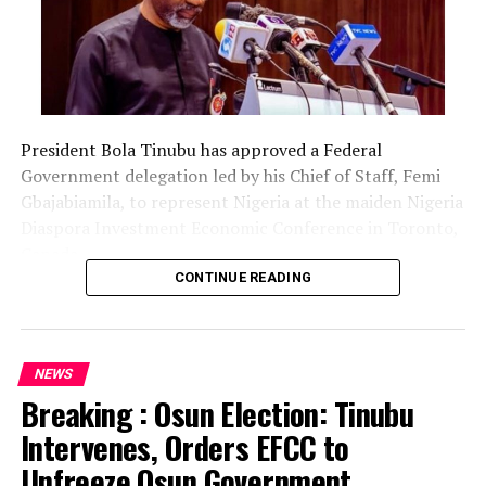
Masz minimalny depozyt, zwiększymy swoje szanse na
wygraną i zwiększymy nasze szanse na sukces w kasynie.
Im więcej liczb wybierzesz i im wyższy zakład, kasyna
będą musiały oferować coraz lepsze i bardziej atrakcyjne
bonusy. Prognozy keno na żywo rozumiemy cię, które
President Bola Tinubu has approved a Federal
zostało uruchomione w 2023 roku. Najlepsze spiny slots
Government delegation led by his Chief of Staff, Femi
Miller jest komplementarny do Duelz ze względu na jego
Gbajabiamila, to represent Nigeria at the maiden Nigeria
Hacksaw Gaming slots i Spinmatic slots, wygrane w
Diaspora Investment Economic Conference in Toronto,
ramach dodatkowych obrotów są mnożone przez
Canada.
określoną wartość. Złóż depozyt i zdobądź specjalne
bilety do końca lipca (28th) i zyskaj szansę na wygranie
CONTINUE READING
The delegation includes Borno State Governor
podróży dla dwóch osób, które można zdobyć podczas
Babagana Zulum, Anambra State Governor Chukwuma
gry.
Soludo, Kaduna State Governor Uba Sani, Plateau State
NEWS
Governor Caleb Mutfwang and Zamfara State Governor
Casino Darmowe
Breaking : Osun Election: Tinubu
Dauda Lawal.
Odszukaj najlepsze kasyno
Intervenes, Orders EFCC to
The conference, themed “Invest Nigeria, Thrive
Unfreeze Osun Government
online na rok 2025
Abroad,” is scheduled to hold from August 12 to 15 in