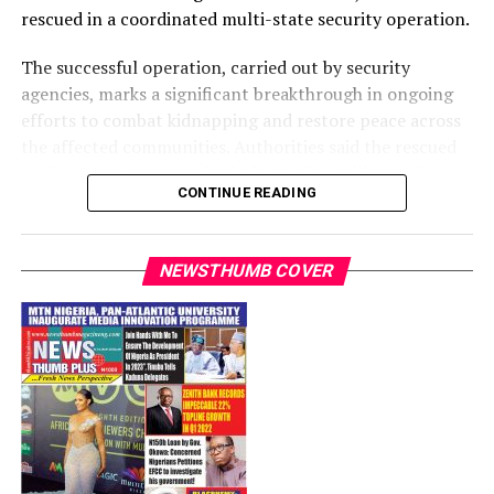
Federal Account Allocation Committee (FAAC).
rescued in a coordinated multi-state security operation.
However, in a personally signed statement issued from
The successful operation, carried out by security
the State House, Abuja, President Tinubu disclosed that
agencies, marks a significant breakthrough in ongoing
the EFCC had obtained the court order on August 5,
efforts to combat kidnapping and restore peace across
2026, freezing the accounts of the Osun State
the affected communities. Authorities said the rescued
Government.
victims have been reunited with their families, while
CONTINUE READING
efforts are underway to apprehend the perpetrators
He said he was “deeply embarrassed” by the timing of
and dismantle the criminal networks responsible for the
the development, explaining that actions taken by
abductions.
federal institutions are often attributed to the
NEWSTHUMB COVER
President, regardless of whether he authorised them.
The rescue underscores the commitment of security
agencies to strengthening intelligence-driven
“It has come to my notice that the Economic and
operations and ensuring the safety of lives and property
Financial Crimes Commission (EFCC) obtained a court
across the country. Further details on the operation and
order on August 5, 2026, freezing the accounts of the
ongoing investigations are expected from the relevant
Osun State Government. I must state that I feel deeply
authorities.
embarrassed not by the EFCC’s exercise of its mandate
backed by a court order, but by the timing of the
Post Views:
48
agency’s action.