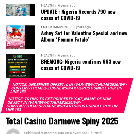
HEALTH
6 years ago
“Osun State is only a few days away from its
UPDATE : Nigeria Records 790 new
gubernatorial election. Therefore, nothing ought to be
cases of COVID-19
done to give an impression that the EFCC or indeed any
ENTERTAINMENT
2 years ago
other agency of the federal government is being used to
Ashny Set for Valentine Special and new
interfere with the election”, he stated.
Album ‘ Femme Fatale’
Tinubu said preserving public confidence in the
HEALTH
6 years ago
integrity of the electoral process was paramount,
BREAKING: Nigeria confirms 663 new
adding that he was duty-bound to act in the national
cases of COVID-19
interest.
“Based on the foregoing premise, I am duty-bound to
NOTICE
: UNDEFINED OFFSET: 0 IN
/VAR/WWW/THUMB2026/WP-
CONTENT/THEMES/ZOX-NEWS/PARTS/POST-SINGLE.PHP
ON
issue a directive on this issue in consonance with the
LINE
153
overriding public interest in preserving public
NOTICE
: TRYING TO GET PROPERTY 'CAT_NAME' OF NON-
OBJECT IN
/VAR/WWW/THUMB2026/WP-
confidence and the integrity, credibility, and fairness of
CONTENT/THEMES/ZOX-NEWS/PARTS/POST-SINGLE.PHP
ON
LINE
153
our democratic process”, he said.
Total Casino Darmowe Spiny 2025
The President consequently directed the anti-graft
Published
9 months ago
on
November 17, 2025