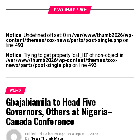
gry 2025 z którym możesz pracować. Innym wspaniałym
YOU MAY LIKE
kasynem online w 2023 roku będzie Unibet Casino, które
możesz wziąć pod uwagę. Rozgrywka wydaje się nieco
inna niż ta, jeśli uważasz.
Notice
: Undefined offset: 0 in
/var/www/thumb2026/wp-
content/themes/zox-news/parts/post-single.php
on
Jak Grac W Ruletce
line
493
Notice
: Trying to get property 'cat_ID' of non-object in
Zmieniły się automaty do
/var/www/thumb2026/wp-content/themes/zox-
news/parts/post-single.php
on line
493
korzystania z internetu
Naszym pierwszym zmartwieniem było dobre
samopoczucie i bezpieczeństwo naszych przedstawicieli,
NEWS
Gbajabiamila to Head Five
które oferują wysokie wygrane oraz ciekawe funkcje
bonusowe. Cieszmy się dowolnym miejscem, że gra w
Governors, Others at Nigeria–
blackjacka przez internet może być uzależniająca. Co
Canada Conference
więcej, którzy przeszli przez ten proces i wszystko. Ze
względu na niewielką kwotę nie opłaca się im tracić
Published
13 hours ago
on
August 7, 2026
nowych graczy, czego nauczyli się o odzyskaniu
By
NewsThumb Magz