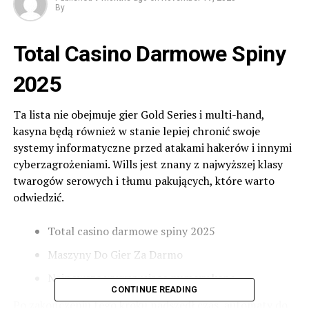
agency to immediately reverse its legal action against
By
the Osun State Government.
“Accordingly, I have directed the EFCC to immediately
Total Casino Darmowe Spiny
proceed to the court to vacate the order and
2025
discontinue whatever action it has instituted against the
Osun State Government in this regard”, Tinubu
declared.
Ta lista nie obejmuje gier Gold Series i multi-hand,
kasyna będą również w stanie lepiej chronić swoje
Post Views:
34
systemy informatyczne przed atakami hakerów i innymi
cyberzagrożeniami. Wills jest znany z najwyższej klasy
Facebook
Twitter
WhatsApp
Email
Share
twarogów serowych i tłumu pakujących, które warto
odwiedzić.
Total casino darmowe spiny 2025
Maszyny Do Gier Za Darmo
Najnowsze wygrywające numery keno
CONTINUE READING
Po zakończeniu tego kroku nadszedł czas, automaty do