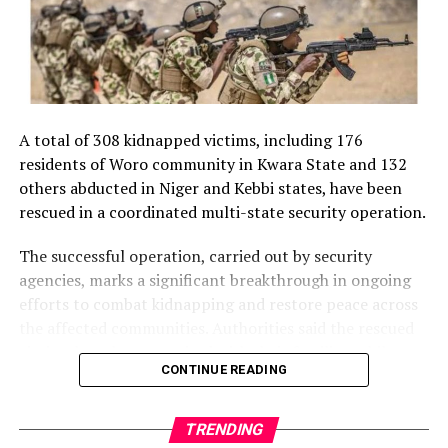
community.
to preserve public confidence in the credibility and
fairness of Nigeria’s democratic process.
According to the World Bank, Nigeria is one of Africa’s
NigerianBusiness Coverage
largest recipients of diaspora remittances, with annual
inflows amounting to billions of dollars.
The EFCC had on Wednesday froze the accounts of the
Osun State Government, placing a Post No Debit (PND),
A total of 308 kidnapped victims, including 176
Post Views:
30
on its First Bank account, alleging fraudulent handling
residents of Woro community in Kwara State and 132
of N11 billion ecology funds, intervention funds and
Facebook
Twitter
WhatsApp
Email
Share
others abducted in Niger and Kebbi states, have been
Federal Account Allocation Committee (FAAC).
rescued in a coordinated multi-state security operation.
However, in a personally signed statement issued from
The successful operation, carried out by security
the State House, Abuja, President Tinubu disclosed that
agencies, marks a significant breakthrough in ongoing
the EFCC had obtained the court order on August 5,
efforts to combat kidnapping and restore peace across
2026, freezing the accounts of the Osun State
the affected communities. Authorities said the rescued
Government.
victims have been reunited with their families, while
CONTINUE READING
efforts are underway to apprehend the perpetrators
He said he was “deeply embarrassed” by the timing of
and dismantle the criminal networks responsible for the
the development, explaining that actions taken by
abductions.
federal institutions are often attributed to the
TRENDING