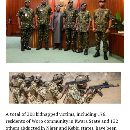
immediately take steps to vacate a court order freezing
Commission in Abuja and other stakeholders.
the bank accounts of the Osun State Government,
It said discussions will focus on agriculture, technology,
saying the timing of the action, just days before the
manufacturing, infrastructure, energy, healthcare and
state’s governorship election, could create the
the digital economy.
impression of federal interference in the electoral
process.
Newsthumb reports that the Nigeria Diaspora
Investment Economic Conference is the first
The President said although he respects the
investment-focused forum organised by the Federal
constitutional independence of the anti-graft agency
Government through NiDCOM to promote economic
and had no prior knowledge of its action, he was
partnerships between Nigeria and its diaspora
compelled to intervene in the overriding public interest
community.
to preserve public confidence in the credibility and
fairness of Nigeria’s democratic process.
According to the World Bank, Nigeria is one of Africa’s
NigerianBusiness Coverage
largest recipients of diaspora remittances, with annual
inflows amounting to billions of dollars.
The EFCC had on Wednesday froze the accounts of the
Osun State Government, placing a Post No Debit (PND),
A total of 308 kidnapped victims, including 176
Post Views:
30
on its First Bank account, alleging fraudulent handling
residents of Woro community in Kwara State and 132
of N11 billion ecology funds, intervention funds and
Facebook
Twitter
WhatsApp
Email
Share
others abducted in Niger and Kebbi states, have been