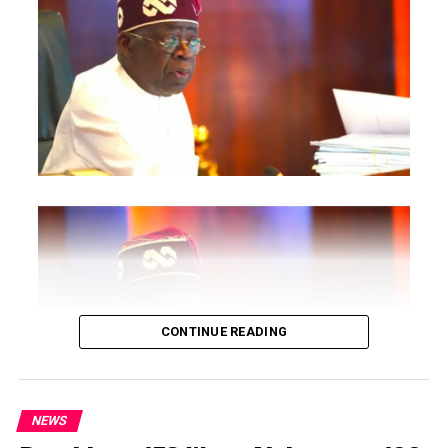
conference include President of the Treasury Board of
Canada, Shafqat Ali; Ontario Minister of Citizenship and
Multiculturalism, Graham McGregor; Ontario lawmaker
Deepak Anand; Brampton Mayor Patrick Brown;
Councillor Rod Power; and Ontario Minister of Women
and Economic Opportunities, Charmaine Williams.
How to become next Miss Nigeria
Quoting the Chairman/Chief Executive Officer of
NiDCOM, Abike Dabiri-Erewa, the statement said, “The
calibre of officials attending the conference
demonstrates President Tinubu’s commitment to
strengthening economic cooperation between Nigeria
and Canada through trade, investment and diaspora
CONTINUE READING
engagement.”
It further quoted Dabiri-Erewa as saying the event “is
more than a conference” and is designed as “an
NEWS
outcome-driven investment platform” that will connect