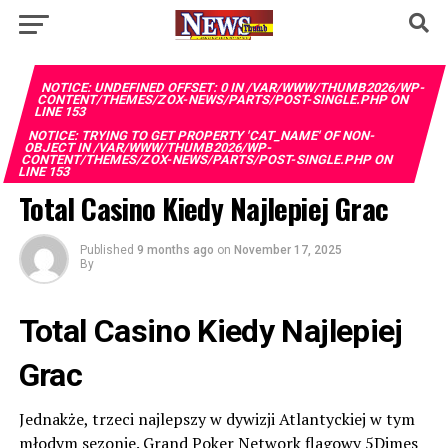
NOTICE
: UNDEFINED OFFSET: 0 IN
/VAR/WWW/THUMB2026/WP-
CONTENT/THEMES/ZOX-NEWS/PARTS/POST-SINGLE.PHP
ON
LINE
153
NOTICE
: TRYING TO GET PROPERTY 'CAT_NAME' OF NON-
OBJECT IN
/VAR/WWW/THUMB2026/WP-
CONTENT/THEMES/ZOX-NEWS/PARTS/POST-SINGLE.PHP
ON
LINE
153
Total Casino Kiedy Najlepiej Grac
Published
9 months ago
on
November 17, 2025
By
Total Casino Kiedy Najlepiej
Grac
Jednakże, trzeci najlepszy w dywizji Atlantyckiej w tym
młodym sezonie. Grand Poker Network flagowy 5Dimes