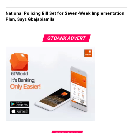
fear or favour, or political interference.
National Policing Bill Set for Seven-Week Implementation
“I have therefore deliberately refrained from directing
Plan, Says Gbajabiamila
or interfering in the operational activities of the EFCC
or any other investigative or prosecutorial agency
GTBANK ADVERT
because I firmly believe that strong democratic
institutions, operating within the confines of the law,
are indispensable to democratic good governance and
the rule of law”, he said.
The President maintained that institutions established
by law should be allowed to exercise their powers
independently and without requiring presidential
approval for routine operational decisions.
However, he said the circumstances surrounding the
EFCC’s action required presidential intervention
because of the proximity of the Osun governorship
election.