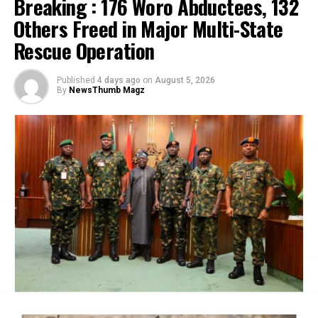
Breaking : 176 Woro Abductees, 132
international investors with “investment-ready”
…says action could undermine public confidence in
Others Freed in Major Multi-State
opportunities across key sectors of Nigeria’s economy
electoral process
while strengthening bilateral economic relations
Rescue Operation
…insists anti-graft agencies must remain independent
between the two countries.
but avoid actions suggesting political interference
Published
4 days ago
on
August 5, 2026
According to the statement, the conference is being
By
NewsThumb Magz
President Bola Ahmed Tinubu on Thursday directed the
organised by NiDCOM in collaboration with the Nigerian
Economic and Financial Crimes Commission (EFCC) to
High Commission in Ottawa, the Canadian High
immediately take steps to vacate a court order freezing
Commission in Abuja and other stakeholders.
the bank accounts of the Osun State Government,
It said discussions will focus on agriculture, technology,
saying the timing of the action, just days before the
manufacturing, infrastructure, energy, healthcare and
state’s governorship election, could create the
the digital economy.
impression of federal interference in the electoral
process.
Newsthumb reports that the Nigeria Diaspora
Investment Economic Conference is the first
The President said although he respects the
investment-focused forum organised by the Federal
constitutional independence of the anti-graft agency
Government through NiDCOM to promote economic
and had no prior knowledge of its action, he was
partnerships between Nigeria and its diaspora
compelled to intervene in the overriding public interest