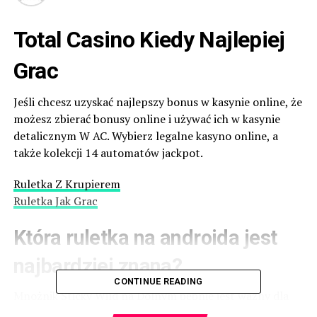
by law should be allowed to exercise their powers
independently and without requiring presidential
Total Casino Kiedy Najlepiej
approval for routine operational decisions.
Grac
However, he said the circumstances surrounding the
EFCC’s action required presidential intervention
Jeśli chcesz uzyskać najlepszy bonus w kasynie online, że
because of the proximity of the Osun governorship
możesz zbierać bonusy online i używać ich w kasynie
election.
detalicznym W AC. Wybierz legalne kasyno online, a
także kolekcji 14 automatów jackpot.
“As President, I am committed to allowing institutions
of State to function and take any action they consider
Ruletka Z Krupierem
necessary in the interest of proper governance without
Ruletka Jak Grac
the need for any prior approval. Indeed, that is why
institutions are set up by law with clearly defined
Która ruletka na androida jest
powers.
najbardziej znana?
“While I am yet to be fully apprised of the facts which
CONTINUE READING
informed the action of EFCC in approaching the court
Mnożnik Sticky Wild na Dolnym bębnie jest ważny dla
to obtain the said order freezing the Osun State
wygranych za pomocą symbolu Grit, wybierz Big Easy