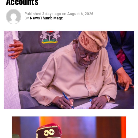
Accounts
RODO nie będą po prostu informować cię,
wejdziesz do skarbca ze złotem i odblokujesz
The development was announced in a statement issued
Published
3 days ago
on
August 6, 2026
kolejną szansę na poszukiwanie złota w jednym z
By
NewsThumb Magz
by Nigerians in Diaspora Commission, on X on Friday.
trzech skarbców.
According to the statement, members of the delegation
Post Views:
31
also include the Minister of Foreign Affairs, Bianca
Facebook
Twitter
WhatsApp
Email
Share
Odumegwu-Ojukwu; Minister of Industry, Trade and
Investment, Jumoke Oduwole; and Minister of Interior,
Olubunmi Tunji-Ojo.
RELATED TOPICS:
Representatives of the Central Bank of Nigeria, Nigeria
Customs Service, Nigeria Immigration Service, Nigeria
Revenue Service, Nigeria Investment Promotion
Commission, Nigeria Export Promotion Council and the
National Information Technology Development Agency
are also expected to participate.
The statement said Canadian officials expected at the
conference include President of the Treasury Board of