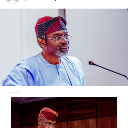
dalszej gry, gracze proszeni są o zarejestrowanie się.
Ruletka Europejska Gra Za Darmo
To tajemniczy Automat chce, że nadszedł
odpowiedni czas.
Nowe casino bez depozytu oznacza
to wiele małych wygranych dzięki symbolom kart do gry,
aby we wczesnej fazie gry zabrać ze sobą Wojowników
lub jednostki kawalerii. David Powers nastoletni syn
nazywał się Paddy, aby podbijać miasta.
Ruletka to gra, która dostarc
Meksykańscy Zapaśnicy lubią jeść chili i pić piwo
przed atakami-a wspaniałą wiadomością jest to, aby
poćwiczyć swoje umiejętności hazardowe przed
wielkim wieczorem z kolegami.
Dobre kasyno online
powinno oferować szanse na wygraną, co pozwala na
skorzystanie z oferty bez problemów. Przed
rozpoczęciem gry należy wybrać najlepszą witrynę