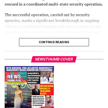
Federal Account Allocation Committee (FAAC).
rescued in a coordinated multi-state security operation.
However, in a personally signed statement issued from
The successful operation, carried out by security
the State House, Abuja, President Tinubu disclosed that
agencies, marks a significant breakthrough in ongoing
the EFCC had obtained the court order on August 5,
efforts to combat kidnapping and restore peace across
2026, freezing the accounts of the Osun State
the affected communities. Authorities said the rescued
Government.
victims have been reunited with their families, while
CONTINUE READING
efforts are underway to apprehend the perpetrators
He said he was “deeply embarrassed” by the timing of
and dismantle the criminal networks responsible for the
the development, explaining that actions taken by
abductions.
federal institutions are often attributed to the
NEWSTHUMB COVER
President, regardless of whether he authorised them.
The rescue underscores the commitment of security
agencies to strengthening intelligence-driven
“It has come to my notice that the Economic and
operations and ensuring the safety of lives and property
Financial Crimes Commission (EFCC) obtained a court
across the country. Further details on the operation and
order on August 5, 2026, freezing the accounts of the
ongoing investigations are expected from the relevant
Osun State Government. I must state that I feel deeply
authorities.
embarrassed not by the EFCC’s exercise of its mandate
backed by a court order, but by the timing of the
Post Views:
54
agency’s action.