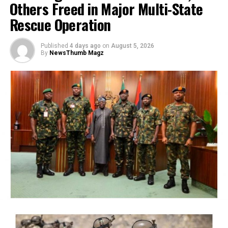
Others Freed in Major Multi-State
opportunities across key sectors of Nigeria’s economy
electoral process
while strengthening bilateral economic relations
Rescue Operation
…insists anti-graft agencies must remain independent
between the two countries.
but avoid actions suggesting political interference
Published
4 days ago
on
August 5, 2026
According to the statement, the conference is being
By
NewsThumb Magz
President Bola Ahmed Tinubu on Thursday directed the
organised by NiDCOM in collaboration with the Nigerian
Economic and Financial Crimes Commission (EFCC) to
High Commission in Ottawa, the Canadian High
immediately take steps to vacate a court order freezing
Commission in Abuja and other stakeholders.
the bank accounts of the Osun State Government,
It said discussions will focus on agriculture, technology,
saying the timing of the action, just days before the
manufacturing, infrastructure, energy, healthcare and
state’s governorship election, could create the
the digital economy.
impression of federal interference in the electoral
process.
Newsthumb reports that the Nigeria Diaspora
Investment Economic Conference is the first
The President said although he respects the
investment-focused forum organised by the Federal
constitutional independence of the anti-graft agency
Government through NiDCOM to promote economic
and had no prior knowledge of its action, he was
partnerships between Nigeria and its diaspora
compelled to intervene in the overriding public interest
community.
to preserve public confidence in the credibility and