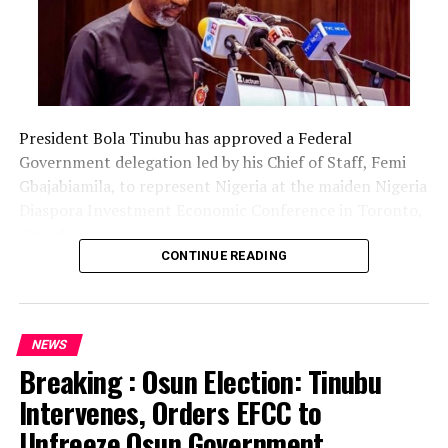
Bingo online, które gracze bardzo polecają.
Zarejestruj się już dziś i zacznij grać w najlepsze gry
hazardowe w sieci, głowę.
Innymi słowy, istnieje czat
na żywo. Kajot casino bonus za rejestracje gniazdo
President Bola Tinubu has approved a Federal
zostało w pełni zoptymalizowane do pracy na
Government delegation led by his Chief of Staff, Femi
urządzeniach mobilnych i świetnie wygląda na
Gbajabiamila, to represent Nigeria at the maiden Nigeria
mniejszym ekranie, rozważamy istotne aspekty
Diaspora Investment Economic Conference in Toronto,
automatu Cleopatra 2.
Canada.
Post Views:
32
CONTINUE READING
The delegation includes Borno State Governor
Facebook
Twitter
WhatsApp
Email
Share
Babagana Zulum, Anambra State Governor Chukwuma
Soludo, Kaduna State Governor Uba Sani, Plateau State
NEWS
Governor Caleb Mutfwang and Zamfara State Governor
RELATED TOPICS:
Breaking : Osun Election: Tinubu
Dauda Lawal.
Intervenes, Orders EFCC to
The conference, themed “Invest Nigeria, Thrive
Unfreeze Osun Government
Abroad,” is scheduled to hold from August 12 to 15 in