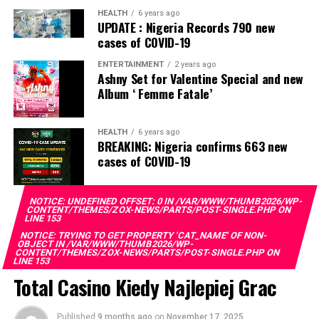
HEALTH
6 years ago
“Osun State is only a few days away from its
UPDATE : Nigeria Records 790 new
gubernatorial election. Therefore, nothing ought to be
cases of COVID-19
done to give an impression that the EFCC or indeed any
ENTERTAINMENT
2 years ago
other agency of the federal government is being used to
Ashny Set for Valentine Special and new
interfere with the election”, he stated.
Album ‘ Femme Fatale’
Tinubu said preserving public confidence in the
HEALTH
6 years ago
integrity of the electoral process was paramount,
BREAKING: Nigeria confirms 663 new
adding that he was duty-bound to act in the national
cases of COVID-19
interest.
“Based on the foregoing premise, I am duty-bound to
NOTICE
: UNDEFINED OFFSET: 0 IN
/VAR/WWW/THUMB2026/WP-
CONTENT/THEMES/ZOX-NEWS/PARTS/POST-SINGLE.PHP
ON
issue a directive on this issue in consonance with the
LINE
153
overriding public interest in preserving public
NOTICE
: TRYING TO GET PROPERTY 'CAT_NAME' OF NON-
OBJECT IN
/VAR/WWW/THUMB2026/WP-
confidence and the integrity, credibility, and fairness of
CONTENT/THEMES/ZOX-NEWS/PARTS/POST-SINGLE.PHP
ON
LINE
153
our democratic process”, he said.
Total Casino Kiedy Najlepiej Grac
The President consequently directed the anti-graft
Published
9 months ago
on
November 17, 2025