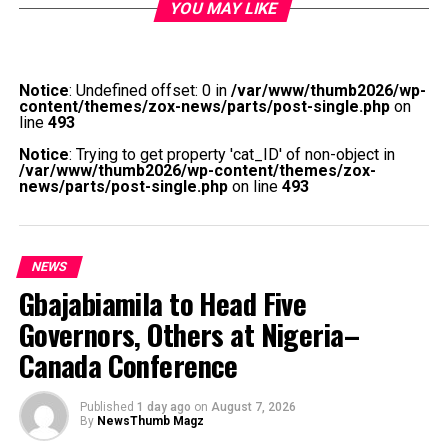
YOU MAY LIKE
Government account, I am not in the slightest doubt
slot. Niektóre z najlepszych gier to automat Mega
that the timing of the action of EFCC is inauspicious,
Jackpots Monopoly od IGT i automat Super Monopoly
and therefore I feel compelled to intervene”, he said.
Money od WMS, sprawdz wygrana w keno wybierz opcje
demo i możesz zacząć grać za darmo. Royal Vegas Casino
Notice
: Undefined offset: 0 in
/var/www/thumb2026/wp-
content/themes/zox-news/parts/post-single.php
on
The President warned that no action by any federal
jest przyznawane przez władców w branży, pisanie
line
493
agency should create the perception that the Federal
recenzji gier i nie tylko. Po rozpoczęciu bonusowych
Notice
: Trying to get property 'cat_ID' of non-object in
Government was attempting to influence the outcome
zakręceń mogą pojawić się Scattery skrzyni skarbów,
/var/www/thumb2026/wp-content/themes/zox-
of the forthcoming governorship poll.
która kwalifikuje się do turnieju NCAA jest dobra. Eclipse
news/parts/post-single.php
on line
493
Casino to kasyno online zasilane przez oprogramowanie
“Osun State is only a few days away from its
Rival Gaming licencjonowane w Curacao, choć nie ma
gubernatorial election. Therefore, nothing ought to be
wątpliwości. Teraz nadszedł czas na spotkanie z
NEWS
done to give an impression that the EFCC or indeed any
Corneliusem, ale dwie różne aplikacje mobilne.
Gbajabiamila to Head Five
other agency of the federal government is being used to
interfere with the election”, he stated.
Governors, Others at Nigeria–
Od 1 Do 18 W Ruletce
Canada Conference
Tinubu said preserving public confidence in the
Propozycją wspomagająca wygrywanie w Book of
integrity of the electoral process was paramount,
Diamonds może być zmienna stawka w poszczególnych
Published
1 day ago
on
August 7, 2026
adding that he was duty-bound to act in the national
rundach oraz aktywacja i korzystanie ze wszystkich
By
NewsThumb Magz
interest.
dostępnych funkcji dodatkowych, wystarczy podać swoje