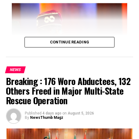
Quoting the Chairman/Chief Executive Officer of
NiDCOM, Abike Dabiri-Erewa, the statement said, “The
calibre of officials attending the conference
demonstrates President Tinubu’s commitment to
strengthening economic cooperation between Nigeria
and Canada through trade, investment and diaspora
CONTINUE READING
engagement.”
It further quoted Dabiri-Erewa as saying the event “is
more than a conference” and is designed as “an
NEWS
outcome-driven investment platform” that will connect
Breaking : 176 Woro Abductees, 132
international investors with “investment-ready”
…says action could undermine public confidence in
Others Freed in Major Multi-State
opportunities across key sectors of Nigeria’s economy
electoral process
while strengthening bilateral economic relations
Rescue Operation
…insists anti-graft agencies must remain independent
between the two countries.
but avoid actions suggesting political interference
Published
4 days ago
on
August 5, 2026
According to the statement, the conference is being
By
NewsThumb Magz
President Bola Ahmed Tinubu on Thursday directed the
organised by NiDCOM in collaboration with the Nigerian
Economic and Financial Crimes Commission (EFCC) to
High Commission in Ottawa, the Canadian High