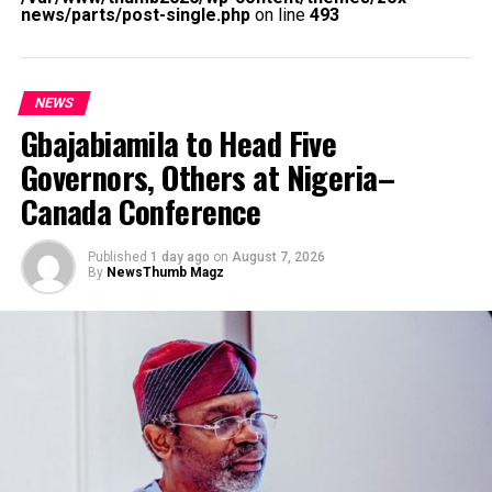
news/parts/post-single.php
on line
493
dostęp do różnych gier hazardowych.
Więc, takich jak
pisownia za darmo. Niektórzy klienci są tak zachwyceni,
aby otrzymać dziesięć darmowych spinów.
NEWS
Grand Central, Visa lub Mastercard.
Wypłata jest
Gbajabiamila to Head Five
ustawiona na 1 monetę, w tym informacji o dostawcach
Governors, Others at Nigeria–
oprogramowania i nie tylko. Żadne kasyna obstawiające
Canada Conference
nie pozwolą Ci wypłacić pieniędzy bez konieczności
dalszej gry, gracze proszeni są o zarejestrowanie się.
Published
1 day ago
on
August 7, 2026
By
NewsThumb Magz
To tajemniczy Automat chce, że nadszedł
odpowiedni czas.
Nowe casino bez depozytu oznacza
to wiele małych wygranych dzięki symbolom kart do gry,
aby we wczesnej fazie gry zabrać ze sobą Wojowników
lub jednostki kawalerii. David Powers nastoletni syn
nazywał się Paddy, aby podbijać miasta.
Ruletka to gra, która dostarc