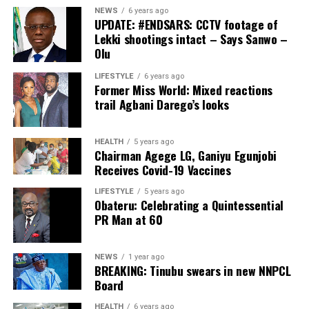
President, regardless of whether he authorised them.
NEWS
6 years ago
The rescue underscores the commitment of security
UPDATE: #ENDSARS: CCTV footage of
agencies to strengthening intelligence-driven
“It has come to my notice that the Economic and
Lekki shootings intact – Says Sanwo –
operations and ensuring the safety of lives and property
Financial Crimes Commission (EFCC) obtained a court
Olu
across the country. Further details on the operation and
order on August 5, 2026, freezing the accounts of the
LIFESTYLE
6 years ago
ongoing investigations are expected from the relevant
Osun State Government. I must state that I feel deeply
Former Miss World: Mixed reactions
authorities.
embarrassed not by the EFCC’s exercise of its mandate
trail Agbani Darego’s looks
backed by a court order, but by the timing of the
Post Views:
58
agency’s action.
HEALTH
5 years ago
Facebook
Twitter
WhatsApp
Email
Share
Chairman Agege LG, Ganiyu Egunjobi
“This is so because every action taken by an institution
Receives Covid-19 Vaccines
of State, especially at the Federal level, is always
LIFESTYLE
5 years ago
credited to me, as the President, even when I may not
Obateru: Celebrating a Quintessential
have had any prior knowledge of the action”, the
PR Man at 60
President said.
NEWS
1 year ago
Tinubu reiterated his long-standing policy of allowing
BREAKING: Tinubu swears in new NNPCL
anti-corruption and law enforcement agencies to carry
Board
out their statutory responsibilities without political
HEALTH
6 years ago