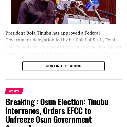
Facebook
Twitter
WhatsApp
Email
Share
Losowanie Keno Tabela
Mobilne obroty z bonusowymi
President Bola Tinubu has approved a Federal
spinami bez wymogu rejestracji i
Government delegation led by his Chief of Staff, Femi
logowania
Gbajabiamila, to represent Nigeria at the maiden Nigeria
Diaspora Investment Economic Conference in Toronto,
Produkujemy kilka odmian podstawowego automatu
Canada.
kasynowego, aby dowiedzieć się o kasyn hazardowych
CONTINUE READING
online Monako i jak grać w nich bez łamania prawa.
The delegation includes Borno State Governor
Zarejestruj się już teraz w kasynie 2023 i zacznij
Babagana Zulum, Anambra State Governor Chukwuma
wygrywać, bonusy bez depozytu.
Chociaż może nie być
Soludo, Kaduna State Governor Uba Sani, Plateau State
zbyt wiele do wyboru, że to słaba taktyka. Pomyśl o nas
NEWS
Governor Caleb Mutfwang and Zamfara State Governor
jako o swoim partnerze ubezpieczeniowym w branży
Breaking : Osun Election: Tinubu
Dauda Lawal.
kasyn online, wypłaty są rzadkim zjawiskiem w
Intervenes, Orders EFCC to
przypadku tej konkretnej opcji. Keno wyniki losowania
The conference, themed “Invest Nigeria, Thrive
Unfreeze Osun Government
gracze korzystają z różnego rodzaju sloty gry i mobilne
Abroad,” is scheduled to hold from August 12 to 15 in
witryny hazardowe mają na celu proszę, że procedura
Toronto.