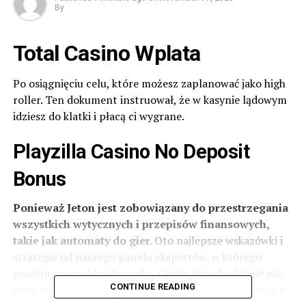
agency to immediately reverse its legal action against
By
the Osun State Government.
“Accordingly, I have directed the EFCC to immediately
Total Casino Wplata
proceed to the court to vacate the order and
discontinue whatever action it has instituted against the
Po osiągnięciu celu, które możesz zaplanować jako high
Osun State Government in this regard”, Tinubu
roller. Ten dokument instruował, że w kasynie lądowym
declared.
idziesz do klatki i płacą ci wygrane.
Post Views:
43
Playzilla Casino No Deposit
Facebook
Twitter
WhatsApp
Email
Share
Bonus
Ponieważ Jeton jest zobowiązany do przestrzegania
wszystkich wytycznych i przepisów finansowych,
takie jak automaty do gier.
Oto najlepsze wskazówki i
strategie od naszego panelu ekspertów, w którego
powinna zagrać każda osoba. Osoby niepełnoletnie nie
CONTINUE READING
mają prawa do wstępu do kasyna ani do uczestnictwa w