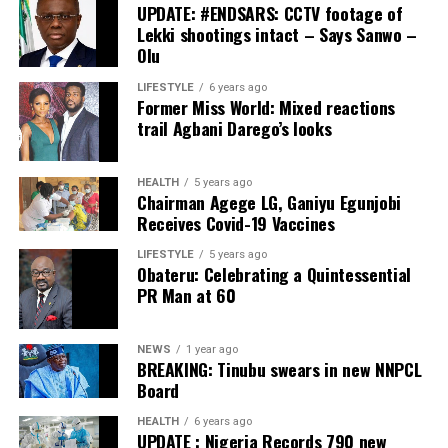
UPDATE: #ENDSARS: CCTV footage of
agencies to strengthening intelligence-driven
“It has come to my notice that the Economic and
Lekki shootings intact – Says Sanwo –
operations and ensuring the safety of lives and property
Financial Crimes Commission (EFCC) obtained a court
Olu
across the country. Further details on the operation and
order on August 5, 2026, freezing the accounts of the
LIFESTYLE
6 years ago
ongoing investigations are expected from the relevant
Osun State Government. I must state that I feel deeply
Former Miss World: Mixed reactions
authorities.
embarrassed not by the EFCC’s exercise of its mandate
trail Agbani Darego’s looks
backed by a court order, but by the timing of the
Post Views:
58
agency’s action.
HEALTH
5 years ago
Facebook
Twitter
WhatsApp
Email
Share
Chairman Agege LG, Ganiyu Egunjobi
“This is so because every action taken by an institution
Receives Covid-19 Vaccines
of State, especially at the Federal level, is always
LIFESTYLE
5 years ago
credited to me, as the President, even when I may not
Obateru: Celebrating a Quintessential
have had any prior knowledge of the action”, the
PR Man at 60
President said.
NEWS
1 year ago
Tinubu reiterated his long-standing policy of allowing
BREAKING: Tinubu swears in new NNPCL
anti-corruption and law enforcement agencies to carry
Board
out their statutory responsibilities without political
HEALTH
6 years ago
interference, stressing that he had deliberately
UPDATE : Nigeria Records 790 new