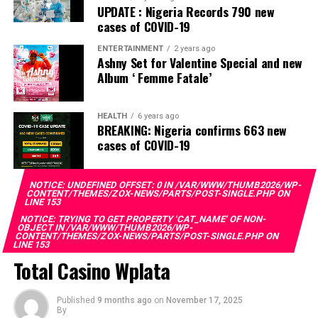
interference, stressing that he had deliberately
UPDATE : Nigeria Records 790 new
refrained from directing the operational activities of the
cases of COVID-19
EFCC and other investigative bodies since assuming
ENTERTAINMENT
2 years ago
office.
Ashny Set for Valentine Special and new
Album ‘ Femme Fatale’
He said, “since assuming office, I have consistently
maintained that anti-corruption and law enforcement
agencies must be allowed to discharge their statutory
HEALTH
6 years ago
BREAKING: Nigeria confirms 663 new
responsibilities independently, professionally, without
cases of COVID-19
fear or favour, or political interference.
“I have therefore deliberately refrained from directing
NOTICE
: UNDEFINED OFFSET: 0 IN
/VAR/WWW/THUMB2026/WP-
CONTENT/THEMES/ZOX-NEWS/PARTS/POST-SINGLE.PHP
ON
or interfering in the operational activities of the EFCC
LINE
153
or any other investigative or prosecutorial agency
NOTICE
: TRYING TO GET PROPERTY 'CAT_NAME' OF NON-
OBJECT IN
/VAR/WWW/THUMB2026/WP-
because I firmly believe that strong democratic
CONTENT/THEMES/ZOX-NEWS/PARTS/POST-SINGLE.PHP
ON
LINE
153
institutions, operating within the confines of the law,
Total Casino Wplata
are indispensable to democratic good governance and
the rule of law”, he said.
Published
9 months ago
on
November 17, 2025
By
The President maintained that institutions established