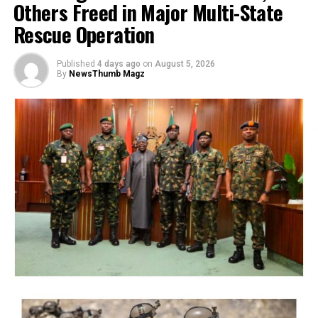
Others Freed in Major Multi-State
opportunities across key sectors of Nigeria’s economy
electoral process
while strengthening bilateral economic relations
Rescue Operation
…insists anti-graft agencies must remain independent
between the two countries.
but avoid actions suggesting political interference
Published
4 days ago
on
August 5, 2026
According to the statement, the conference is being
By
NewsThumb Magz
President Bola Ahmed Tinubu on Thursday directed the
organised by NiDCOM in collaboration with the Nigerian
Economic and Financial Crimes Commission (EFCC) to
High Commission in Ottawa, the Canadian High
immediately take steps to vacate a court order freezing
Commission in Abuja and other stakeholders.
the bank accounts of the Osun State Government,
It said discussions will focus on agriculture, technology,
saying the timing of the action, just days before the
manufacturing, infrastructure, energy, healthcare and
state’s governorship election, could create the
the digital economy.
impression of federal interference in the electoral
process.
Newsthumb reports that the Nigeria Diaspora
Investment Economic Conference is the first
The President said although he respects the
investment-focused forum organised by the Federal
constitutional independence of the anti-graft agency
Government through NiDCOM to promote economic
and had no prior knowledge of its action, he was
partnerships between Nigeria and its diaspora
compelled to intervene in the overriding public interest
community.
to preserve public confidence in the credibility and