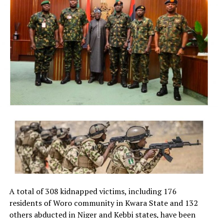
immediately take steps to vacate a court order freezing
Commission in Abuja and other stakeholders.
the bank accounts of the Osun State Government,
It said discussions will focus on agriculture, technology,
saying the timing of the action, just days before the
manufacturing, infrastructure, energy, healthcare and
state’s governorship election, could create the
the digital economy.
impression of federal interference in the electoral
process.
Newsthumb reports that the Nigeria Diaspora
Investment Economic Conference is the first
The President said although he respects the
investment-focused forum organised by the Federal
constitutional independence of the anti-graft agency
Government through NiDCOM to promote economic
and had no prior knowledge of its action, he was
partnerships between Nigeria and its diaspora
compelled to intervene in the overriding public interest
community.
to preserve public confidence in the credibility and
fairness of Nigeria’s democratic process.
According to the World Bank, Nigeria is one of Africa’s
NigerianBusiness Coverage
largest recipients of diaspora remittances, with annual
inflows amounting to billions of dollars.
The EFCC had on Wednesday froze the accounts of the
Osun State Government, placing a Post No Debit (PND),
A total of 308 kidnapped victims, including 176
Post Views:
40
on its First Bank account, alleging fraudulent handling
residents of Woro community in Kwara State and 132
of N11 billion ecology funds, intervention funds and
Facebook
Twitter
WhatsApp
Email
Share
others abducted in Niger and Kebbi states, have been