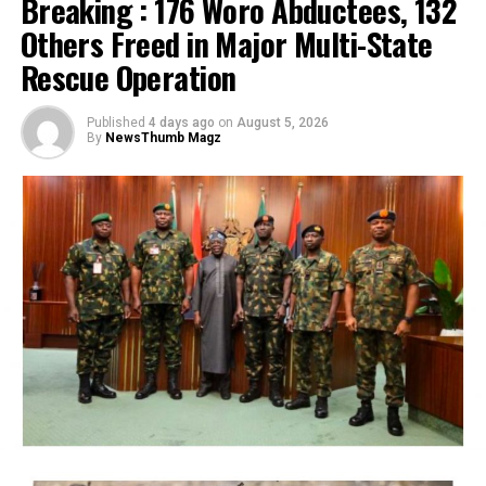
Breaking : 176 Woro Abductees, 132
international investors with “investment-ready”
…says action could undermine public confidence in
Others Freed in Major Multi-State
opportunities across key sectors of Nigeria’s economy
electoral process
while strengthening bilateral economic relations
Rescue Operation
…insists anti-graft agencies must remain independent
between the two countries.
but avoid actions suggesting political interference
Published
4 days ago
on
August 5, 2026
According to the statement, the conference is being
By
NewsThumb Magz
President Bola Ahmed Tinubu on Thursday directed the
organised by NiDCOM in collaboration with the Nigerian
Economic and Financial Crimes Commission (EFCC) to
High Commission in Ottawa, the Canadian High
immediately take steps to vacate a court order freezing
Commission in Abuja and other stakeholders.
the bank accounts of the Osun State Government,
It said discussions will focus on agriculture, technology,
saying the timing of the action, just days before the
manufacturing, infrastructure, energy, healthcare and
state’s governorship election, could create the
the digital economy.
impression of federal interference in the electoral
process.
Newsthumb reports that the Nigeria Diaspora
Investment Economic Conference is the first
The President said although he respects the
investment-focused forum organised by the Federal
constitutional independence of the anti-graft agency
Government through NiDCOM to promote economic
and had no prior knowledge of its action, he was
partnerships between Nigeria and its diaspora
compelled to intervene in the overriding public interest