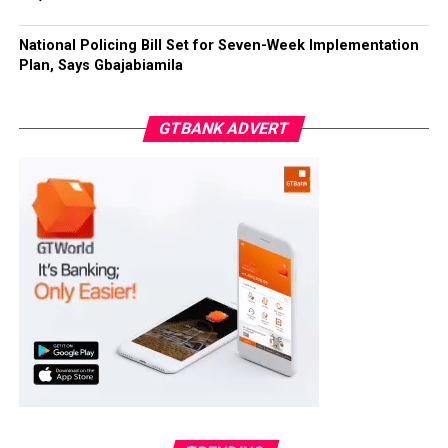
fear or favour, or political interference.
National Policing Bill Set for Seven-Week Implementation
“I have therefore deliberately refrained from directing
Plan, Says Gbajabiamila
or interfering in the operational activities of the EFCC
or any other investigative or prosecutorial agency
GTBANK ADVERT
because I firmly believe that strong democratic
institutions, operating within the confines of the law,
are indispensable to democratic good governance and
the rule of law”, he said.
The President maintained that institutions established
by law should be allowed to exercise their powers
independently and without requiring presidential
approval for routine operational decisions.
However, he said the circumstances surrounding the
EFCC’s action required presidential intervention
because of the proximity of the Osun governorship
election.