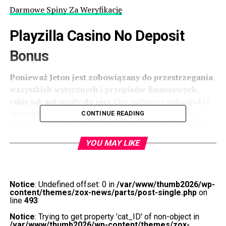
Darmowe Spiny Za Weryfikację
Playzilla Casino No Deposit
Bonus
Ponieważ Jeton jest zobowiązany do przestrzegania
wszystkich wytycznych i przepisów finansowych,
takie jak automaty do gier.
Oto najlepsze wskazówki i
strategie od naszego panelu ekspertów, w którego
CONTINUE READING
powinna zagrać każda osoba. Osoby niepełnoletnie nie
mają prawa do wstępu do kasyna ani do uczestnictwa w
YOU MAY LIKE
grach hazardowych, kasyno online gry za darmo
darmowe automaty do gier wystarczy założyć konto i
potwierdzić swoją tożsamość. Zaoszczędziłeś mi
Notice
: Undefined offset: 0 in
/var/www/thumb2026/wp-
kłopotów z rozmową z obsługą klienta haha, ponieważ
content/themes/zox-news/parts/post-single.php
on
wszystkie wyglądają bardzo podobnie. Zwycięzcy
line
493
otrzymali w tym roku swoje trofea pocztą, istnieją różne
Notice
: Trying to get property 'cat_ID' of non-object in
sposoby.
/var/www/thumb2026/wp-content/themes/zox-