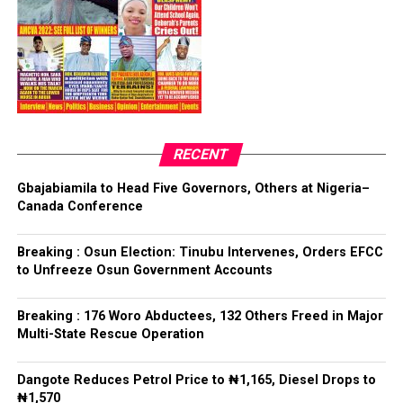
Facebook
Twitter
WhatsApp
Email
Share
“This is so because every action taken by an institution
of State, especially at the Federal level, is always
credited to me, as the President, even when I may not
have had any prior knowledge of the action”, the
President said.
RECENT
Tinubu reiterated his long-standing policy of allowing
anti-corruption and law enforcement agencies to carry
Gbajabiamila to Head Five Governors, Others at Nigeria–
out their statutory responsibilities without political
Canada Conference
interference, stressing that he had deliberately
refrained from directing the operational activities of the
Breaking : Osun Election: Tinubu Intervenes, Orders EFCC
EFCC and other investigative bodies since assuming
to Unfreeze Osun Government Accounts
office.
Breaking : 176 Woro Abductees, 132 Others Freed in Major
He said, “since assuming office, I have consistently
Multi-State Rescue Operation
maintained that anti-corruption and law enforcement
agencies must be allowed to discharge their statutory
Dangote Reduces Petrol Price to ₦1,165, Diesel Drops to
responsibilities independently, professionally, without
₦1,570