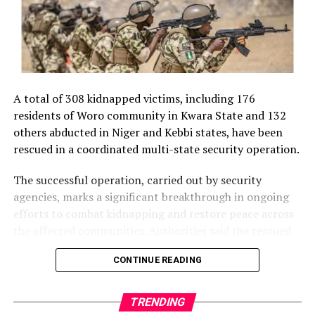
community.
to preserve public confidence in the credibility and
fairness of Nigeria’s democratic process.
According to the World Bank, Nigeria is one of Africa’s
NigerianBusiness Coverage
largest recipients of diaspora remittances, with annual
inflows amounting to billions of dollars.
The EFCC had on Wednesday froze the accounts of the
Osun State Government, placing a Post No Debit (PND),
A total of 308 kidnapped victims, including 176
Post Views:
38
on its First Bank account, alleging fraudulent handling
residents of Woro community in Kwara State and 132
of N11 billion ecology funds, intervention funds and
Facebook
Twitter
WhatsApp
Email
Share
others abducted in Niger and Kebbi states, have been
Federal Account Allocation Committee (FAAC).
rescued in a coordinated multi-state security operation.
However, in a personally signed statement issued from
The successful operation, carried out by security
the State House, Abuja, President Tinubu disclosed that
agencies, marks a significant breakthrough in ongoing
the EFCC had obtained the court order on August 5,
efforts to combat kidnapping and restore peace across
2026, freezing the accounts of the Osun State
the affected communities. Authorities said the rescued
Government.
victims have been reunited with their families, while
CONTINUE READING
efforts are underway to apprehend the perpetrators
He said he was “deeply embarrassed” by the timing of
and dismantle the criminal networks responsible for the
the development, explaining that actions taken by
abductions.
federal institutions are often attributed to the
TRENDING