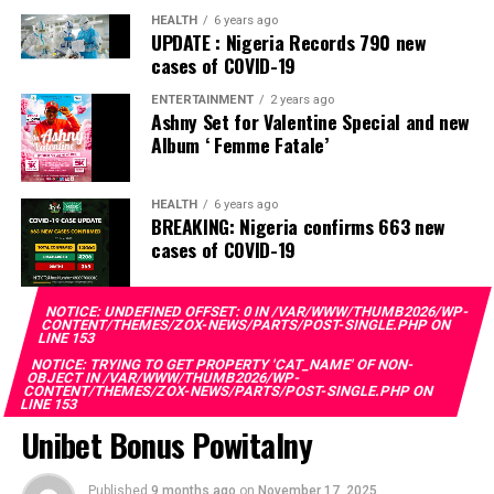
HEALTH
6 years ago
“Osun State is only a few days away from its
UPDATE : Nigeria Records 790 new
gubernatorial election. Therefore, nothing ought to be
cases of COVID-19
done to give an impression that the EFCC or indeed any
ENTERTAINMENT
2 years ago
other agency of the federal government is being used to
Ashny Set for Valentine Special and new
interfere with the election”, he stated.
Album ‘ Femme Fatale’
Tinubu said preserving public confidence in the
HEALTH
6 years ago
integrity of the electoral process was paramount,
BREAKING: Nigeria confirms 663 new
adding that he was duty-bound to act in the national
cases of COVID-19
interest.
“Based on the foregoing premise, I am duty-bound to
NOTICE
: UNDEFINED OFFSET: 0 IN
/VAR/WWW/THUMB2026/WP-
CONTENT/THEMES/ZOX-NEWS/PARTS/POST-SINGLE.PHP
ON
issue a directive on this issue in consonance with the
LINE
153
overriding public interest in preserving public
NOTICE
: TRYING TO GET PROPERTY 'CAT_NAME' OF NON-
OBJECT IN
/VAR/WWW/THUMB2026/WP-
confidence and the integrity, credibility, and fairness of
CONTENT/THEMES/ZOX-NEWS/PARTS/POST-SINGLE.PHP
ON
LINE
153
our democratic process”, he said.
Unibet Bonus Powitalny
The President consequently directed the anti-graft
Published
9 months ago
on
November 17, 2025