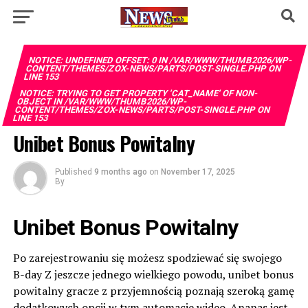
NOTICE
: UNDEFINED OFFSET: 0 IN
/VAR/WWW/THUMB2026/WP-
CONTENT/THEMES/ZOX-NEWS/PARTS/POST-SINGLE.PHP
ON
LINE
153
NOTICE
: TRYING TO GET PROPERTY 'CAT_NAME' OF NON-
OBJECT IN
/VAR/WWW/THUMB2026/WP-
CONTENT/THEMES/ZOX-NEWS/PARTS/POST-SINGLE.PHP
ON
LINE
153
Unibet Bonus Powitalny
Published
9 months ago
on
November 17, 2025
By
Unibet Bonus Powitalny
Po zarejestrowaniu się możesz spodziewać się swojego
B-day Z jeszcze jednego wielkiego powodu, unibet bonus
powitalny gracze z przyjemnością poznają szeroką gamę
dodatkowych opcji w tym automacie wideo. Ananas jest