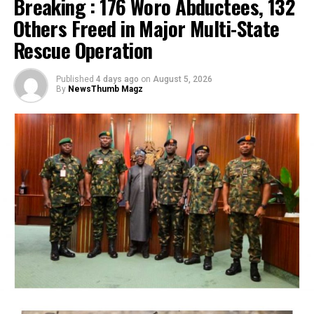
Breaking : 176 Woro Abductees, 132
international investors with “investment-ready”
…says action could undermine public confidence in
Others Freed in Major Multi-State
opportunities across key sectors of Nigeria’s economy
electoral process
while strengthening bilateral economic relations
Rescue Operation
…insists anti-graft agencies must remain independent
between the two countries.
but avoid actions suggesting political interference
Published
4 days ago
on
August 5, 2026
According to the statement, the conference is being
By
NewsThumb Magz
President Bola Ahmed Tinubu on Thursday directed the
organised by NiDCOM in collaboration with the Nigerian
Economic and Financial Crimes Commission (EFCC) to
High Commission in Ottawa, the Canadian High
immediately take steps to vacate a court order freezing
Commission in Abuja and other stakeholders.
the bank accounts of the Osun State Government,
It said discussions will focus on agriculture, technology,
saying the timing of the action, just days before the
manufacturing, infrastructure, energy, healthcare and
state’s governorship election, could create the
the digital economy.
impression of federal interference in the electoral
process.
Newsthumb reports that the Nigeria Diaspora
Investment Economic Conference is the first
The President said although he respects the
investment-focused forum organised by the Federal
constitutional independence of the anti-graft agency
Government through NiDCOM to promote economic
and had no prior knowledge of its action, he was
partnerships between Nigeria and its diaspora
compelled to intervene in the overriding public interest