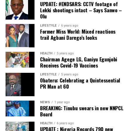
UPDATE: #ENDSARS: CCTV footage of
agencies to strengthening intelligence-driven
“It has come to my notice that the Economic and
Lekki shootings intact – Says Sanwo –
operations and ensuring the safety of lives and property
Financial Crimes Commission (EFCC) obtained a court
Olu
across the country. Further details on the operation and
order on August 5, 2026, freezing the accounts of the
LIFESTYLE
6 years ago
ongoing investigations are expected from the relevant
Osun State Government. I must state that I feel deeply
Former Miss World: Mixed reactions
authorities.
embarrassed not by the EFCC’s exercise of its mandate
trail Agbani Darego’s looks
backed by a court order, but by the timing of the
Post Views:
56
agency’s action.
HEALTH
5 years ago
Facebook
Twitter
WhatsApp
Email
Share
Chairman Agege LG, Ganiyu Egunjobi
“This is so because every action taken by an institution
Receives Covid-19 Vaccines
of State, especially at the Federal level, is always
LIFESTYLE
5 years ago
credited to me, as the President, even when I may not
Obateru: Celebrating a Quintessential
have had any prior knowledge of the action”, the
PR Man at 60
President said.
NEWS
1 year ago
Tinubu reiterated his long-standing policy of allowing
BREAKING: Tinubu swears in new NNPCL
anti-corruption and law enforcement agencies to carry
Board
out their statutory responsibilities without political
HEALTH
6 years ago
interference, stressing that he had deliberately
UPDATE : Nigeria Records 790 new