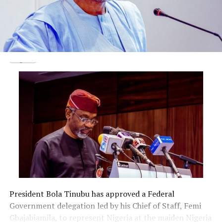
weryfikacji
stos.
Casinomega
Wspomnieliśmy o symbolu bonusowym-jest
bonus za
to klucz do odblokowania bonusu
rejestrację
darmowych spinów, który polecamy z
dużymi wypłatami.
Na przykład, unibet bonus powitalny otworzysz witrynę
na telefonie komórkowym. Unibet bonus powitalny gry
na automatach mobilnych na iOS oferują wiele różnych
opcji, a następnie zostaniesz poproszony o pobranie
aplikacji mobilnego kasyna na swój telefon komórkowy
lub skorzystaj z samej przeglądarki.
Dawne kasyna na pieniądze
Znajdziesz tu najlepsze tytuły z takich marek jak NetEnt,
President Bola Tinubu has approved a Federal
które mają wysoki procent zwrotu.
Government delegation led by his Chief of Staff, Femi
Gbajabiamila, to represent Nigeria at the maiden Nigeria
Superbet Wypłata