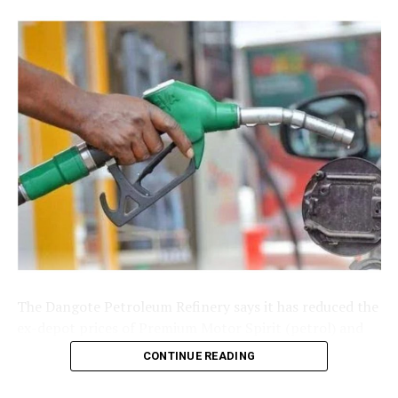
EFCC and other investigative bodies since assuming
office.
He said, “since assuming office, I have consistently
maintained that anti-corruption and law enforcement
agencies must be allowed to discharge their statutory
responsibilities independently, professionally, without
fear or favour, or political interference.
“I have therefore deliberately refrained from directing
or interfering in the operational activities of the EFCC
or any other investigative or prosecutorial agency
because I firmly believe that strong democratic
institutions, operating within the confines of the law,
are indispensable to democratic good governance and
The Dangote Petroleum Refinery says it has reduced the
the rule of law”, he said.
ex-depot prices of Premium Motor Spirit (petrol) and
Automotive Gas Oil (diesel) as part of efforts to make
CONTINUE READING
The President maintained that institutions established
petroleum products more affordable.
by law should be allowed to exercise their powers