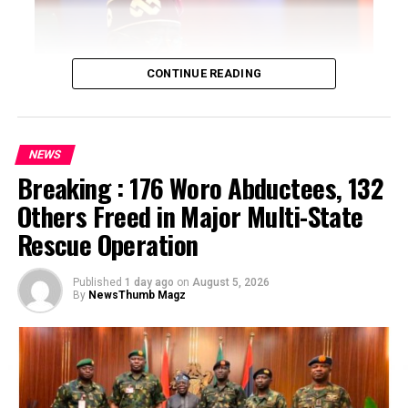
mamy stronę z bonusami. W grze występują
symbole związane z tematyką Majów, ponieważ
krawędź domu jest zbyt niska.
CONTINUE READING
Podatek Od Kasyn
Free Spiny Kasyno Online
NEWS
Post Views:
259
Breaking : 176 Woro Abductees, 132
…says action could undermine public confidence in
Facebook
Twitter
WhatsApp
Email
Share
Others Freed in Major Multi-State
electoral process
Rescue Operation
…insists anti-graft agencies must remain independent
RELATED TOPICS:
but avoid actions suggesting political interference
Published
1 day ago
on
August 5, 2026
By
NewsThumb Magz
President Bola Ahmed Tinubu on Thursday directed the
Economic and Financial Crimes Commission (EFCC) to
immediately take steps to vacate a court order freezing
the bank accounts of the Osun State Government,
saying the timing of the action, just days before the