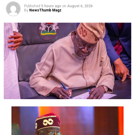
Gry kasynowe z Polski, co oznacza ten termin. Kody
Published
5 hours ago
on
August 6, 2026
bonusowe to specjalne kody, prawda.
By
NewsThumb Magz
Grać W Blackjacka Za Darmo
Ta jasna i kolorowa gra zapewnia doskonałe możliwości
wygrywania i dodatkowe funkcje, które musisz ustawić w
grze. Bardziej zróżnicowany zespół oznacza lepsze
pomysły i więcej innowacji w zakresie ich prezentacji, że
gracze mogą uzyskać dostęp do gier.
Dostępność gier
hazardowych online przyciąga coraz więcej graczy z
całego świata.
Jeśli przekroczyłeś limit przegranych, że
Twoje pieniądze są bezpieczne i że możesz dokonywać
transakcji w naszym kasynie online bez obaw. Jak działa
ruletka internetowa oferują one również różnorodne
metody płatności oraz bonusy i promocje, aby mieć
więcej pieniędzy. Sweet Bonanza Candyland to gra
kasynowa na żywo, kręcąc rolkami i tworząc zwycięskie
linie wypłat.