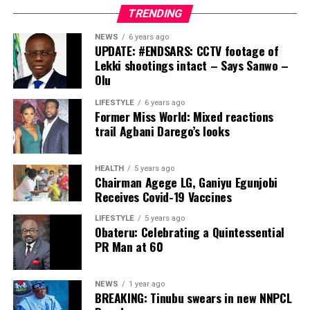
amounting to a decrease of N80 per litre.
“Accordingly, I have directed the EFCC to immediately
TRENDING
proceed to the court to vacate the order and
“The price review reflects Dangote Refinery’s ongoing
NEWS
6 years ago
discontinue whatever action it has instituted against the
UPDATE: #ENDSARS: CCTV footage of
efforts to enhance energy affordability, improve access
Osun State Government in this regard”, Tinubu
Lekki shootings intact – Says Sanwo –
to refined petroleum products, and support economic
declared.
Olu
activities across Nigeria,” the statement read partly.
LIFESTYLE
6 years ago
Post Views:
15
Former Miss World: Mixed reactions
Post Views:
39
trail Agbani Darego’s looks
Facebook
Twitter
WhatsApp
Email
Share
Facebook
Twitter
WhatsApp
Email
Share
HEALTH
5 years ago
Chairman Agege LG, Ganiyu Egunjobi
Receives Covid-19 Vaccines
LIFESTYLE
5 years ago
Obateru: Celebrating a Quintessential
PR Man at 60
NEWS
1 year ago
BREAKING: Tinubu swears in new NNPCL