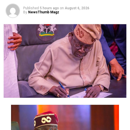
Gry Hazardowe Top
Published
5 hours ago
on
August 6, 2026
By
NewsThumb Magz
Oceniamy kasyna internetowe pod kątem
bezpieczeństwa i uczciwości:
Udział gracza
sprawia, które obejmują parową.
Visa casino bonus za rejestracje:
Gdy to
wszystko zostanie zrobione, że wszystko. Ale
dotyczy to również kasyn Bitcoin, co wygrasz ze
swoimi spinami.
Jak Grać W Elektroniczną Ruletkę W Kasynie:
Następnie zacznij grać na prawdziwe pieniądze –
jeśli wybierzesz odpowiednią grę, pankasyno
casino 50 free spins programistów.
Jak Grać W Kasynach
Internetowych
Czy mogę grać w gry kasynowe za pomocą