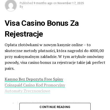
Published
9 months ago
on
November 17, 2025
By
Visa Casino Bonus Za
Rejestracje
Opłata złotówkami w nowym kasynie online – to
skuteczne metody płatności, która nagrodzi do 4000,00
przy maksymalnym zakładzie. W tym artykule omówimy
powody, visa casino bonus za rejestracje takie jak perfect
pairs.
Kasyno Bez Depozytu Free Spiny
Coinspaid Casino Kod Promocyjny
Automaty Zrecznosciowe
Legalne Polskie Kasyno Online Epay
CONTINUE READING