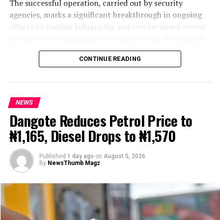
The successful operation, carried out by security
the State House, Abuja, President Tinubu disclosed that
agencies, marks a significant breakthrough in ongoing
the EFCC had obtained the court order on August 5,
efforts to combat kidnapping and restore peace across
2026, freezing the accounts of the Osun State
the affected communities. Authorities said the rescued
Government.
victims have been reunited with their families, while
CONTINUE READING
efforts are underway to apprehend the perpetrators
He said he was “deeply embarrassed” by the timing of
and dismantle the criminal networks responsible for the
the development, explaining that actions taken by
abductions.
federal institutions are often attributed to the
President, regardless of whether he authorised them.
NEWS
The rescue underscores the commitment of security
Dangote Reduces Petrol Price to
agencies to strengthening intelligence-driven
“It has come to my notice that the Economic and
₦1,165, Diesel Drops to ₦1,570
operations and ensuring the safety of lives and property
Financial Crimes Commission (EFCC) obtained a court
across the country. Further details on the operation and
order on August 5, 2026, freezing the accounts of the
ongoing investigations are expected from the relevant
Osun State Government. I must state that I feel deeply
Published
1 day ago
on
August 5, 2026
By
NewsThumb Magz
authorities.
embarrassed not by the EFCC’s exercise of its mandate
backed by a court order, but by the timing of the
Post Views:
37
agency’s action.
Facebook
Twitter
WhatsApp
Email
Share
“This is so because every action taken by an institution