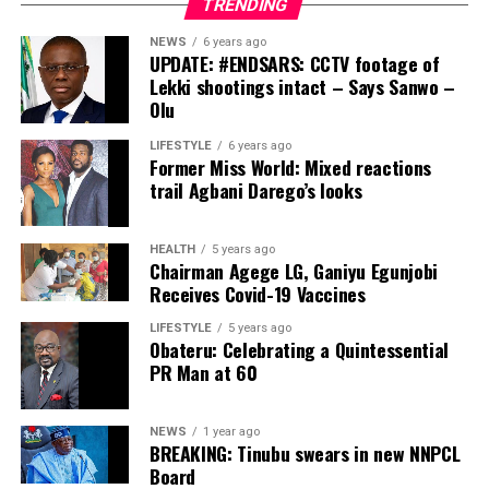
Under the new pricing structure, the refinery reduced
TRENDING
approval for routine operational decisions.
the price of petrol from N1,215 per litre to N1,165,
NEWS
6 years ago
representing a N50 reduction, while diesel was cut from
UPDATE: #ENDSARS: CCTV footage of
However, he said the circumstances surrounding the
Lekki shootings intact – Says Sanwo –
N1,650 per litre to N1,570, amounting to an N80
EFCC’s action required presidential intervention
Olu
reduction.
because of the proximity of the Osun governorship
election.
LIFESTYLE
6 years ago
In a statement signed by the Dangote Group on
Former Miss World: Mixed reactions
Wednesday, the refinery said the price review was aimed
trail Agbani Darego’s looks
“As President, I am committed to allowing institutions
at enhancing energy affordability, improving access to
of State to function and take any action they consider
refined petroleum products and supporting economic
necessary in the interest of proper governance without
HEALTH
5 years ago
activities across Nigeria.
Chairman Agege LG, Ganiyu Egunjobi
the need for any prior approval. Indeed, that is why
Receives Covid-19 Vaccines
institutions are set up by law with clearly defined
According to the refinery, the move reflects its
powers.
LIFESTYLE
5 years ago
commitment to providing “affordable, high-quality
Obateru: Celebrating a Quintessential
petroleum products to the Nigerian market.”
PR Man at 60
“While I am yet to be fully apprised of the facts which
informed the action of EFCC in approaching the court
It added that it remained committed to ensuring stable
to obtain the said order freezing the Osun State
NEWS
1 year ago
supply while leveraging operational efficiencies to
BREAKING: Tinubu swears in new NNPCL
Government account, I am not in the slightest doubt
deliver value to consumers, businesses, and
Board
that the timing of the action of EFCC is inauspicious,