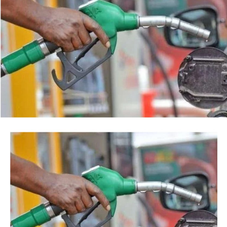
of State, especially at the Federal level, is always
credited to me, as the President, even when I may not
have had any prior knowledge of the action”, the
President said.
Tinubu reiterated his long-standing policy of allowing
anti-corruption and law enforcement agencies to carry
out their statutory responsibilities without political
interference, stressing that he had deliberately
refrained from directing the operational activities of the
EFCC and other investigative bodies since assuming
office.
He said, “since assuming office, I have consistently
maintained that anti-corruption and law enforcement
agencies must be allowed to discharge their statutory
responsibilities independently, professionally, without
fear or favour, or political interference.