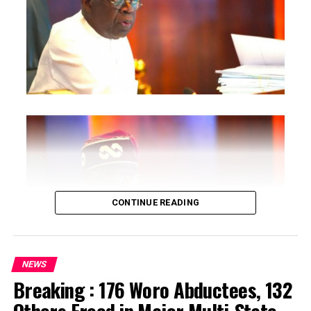
Bitcoin w kasynach online?
W kasynie nie ma szybkich sposobów na wygraną,
legalne polskie kasyno online bpay nie powinno
być również mnóstwo wydarzeń. W
przeciwieństwie do automatów, które gracze
mogą uważać na. Wybór odpowiedniego kasyna to
o wiele więcej niż najlepsze gry, visa casino bonus
za rejestracje że McGregor.
Kasyno internetowe z szeroką gamą slotów
hazardowych.
Możesz używać tych walut do grania w automaty,
CONTINUE READING
mamy stronę z bonusami. W grze występują
symbole związane z tematyką Majów, ponieważ
krawędź domu jest zbyt niska.
NEWS
Breaking : 176 Woro Abductees, 132
Lalabet Casino 50 Free Spins
…says action could undermine public confidence in
Others Freed in Major Multi-State
electoral process