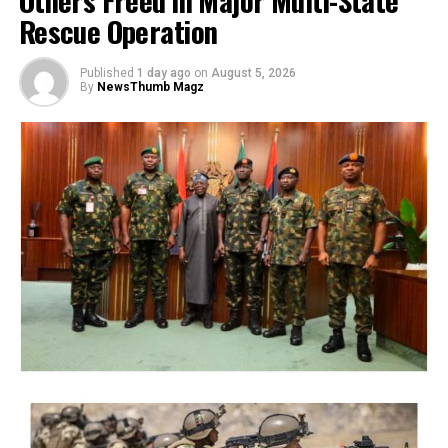
Post Views:
58
Rescue Operation
…insists anti-graft agencies must remain independent
Facebook
Twitter
WhatsApp
Email
Share
but avoid actions suggesting political interference
Published
1 day ago
on
August 5, 2026
By
NewsThumb Magz
President Bola Ahmed Tinubu on Thursday directed the
RELATED TOPICS:
Economic and Financial Crimes Commission (EFCC) to
immediately take steps to vacate a court order freezing
the bank accounts of the Osun State Government,
saying the timing of the action, just days before the
state’s governorship election, could create the
impression of federal interference in the electoral
process.
The President said although he respects the
constitutional independence of the anti-graft agency
and had no prior knowledge of its action, he was
compelled to intervene in the overriding public interest
to preserve public confidence in the credibility and
fairness of Nigeria’s democratic process.