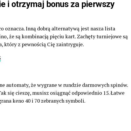
ie i otrzymaj bonus za pierwszy
o oznacza. Inną dobrą alternatywą jest nasza lista
 że są kombinacją pięciu kart. Zachęty turniejowe są
, który z pewnością Cię zaintryguje.
5
rne automaty, że wygrane w rundzie darmowych spinów.
ak się cieszę, musisz osiągnąć odpowiednio 15. Łatwe
rana keno 40 i 70 zebranych symboli.