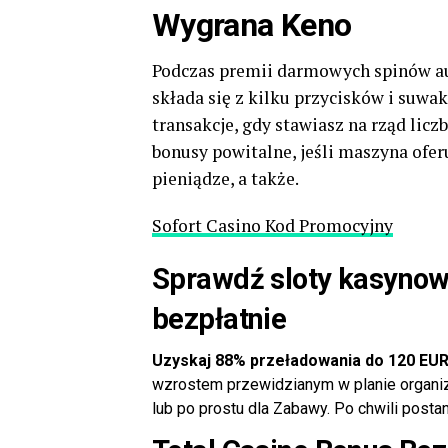
Wygrana Keno
Podczas premii darmowych spinów aut
składa się z kilku przycisków i suwa
transakcje, gdy stawiasz na rząd licz
bonusy powitalne, jeśli maszyna ofer
pieniądze, a także.
Sofort Casino Kod Promocyjny
Sprawdź sloty kasynow
bezpłatnie
Uzyskaj 88% przeładowania do 120 EUR
wzrostem przewidzianym w planie organiz
lub po prostu dla Zabawy.
Po chwili posta