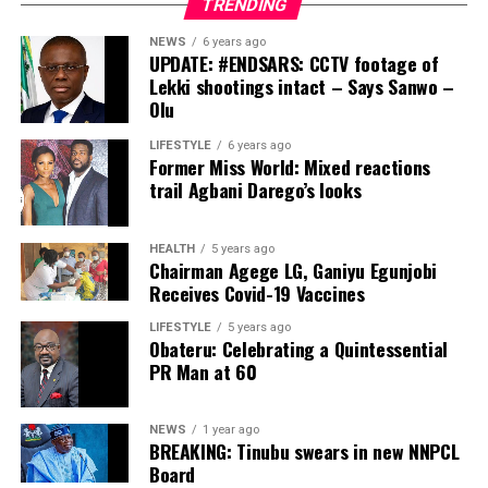
TRENDING
“As President, I am committed to allowing institutions
NEWS
6 years ago
UPDATE: #ENDSARS: CCTV footage of
of State to function and take any action they consider
Lekki shootings intact – Says Sanwo –
necessary in the interest of proper governance without
Olu
the need for any prior approval. Indeed, that is why
institutions are set up by law with clearly defined
LIFESTYLE
6 years ago
Former Miss World: Mixed reactions
powers.
trail Agbani Darego’s looks
“While I am yet to be fully apprised of the facts which
informed the action of EFCC in approaching the court
HEALTH
5 years ago
Chairman Agege LG, Ganiyu Egunjobi
to obtain the said order freezing the Osun State
Receives Covid-19 Vaccines
Government account, I am not in the slightest doubt
that the timing of the action of EFCC is inauspicious,
LIFESTYLE
5 years ago
Obateru: Celebrating a Quintessential
and therefore I feel compelled to intervene”, he said.
PR Man at 60
The President warned that no action by any federal
agency should create the perception that the Federal
NEWS
1 year ago
Government was attempting to influence the outcome
BREAKING: Tinubu swears in new NNPCL
Board
of the forthcoming governorship poll.