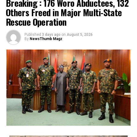
Breaking : 176 Woro Abductees, 132
international investors with “investment-ready”
…says action could undermine public confidence in
Others Freed in Major Multi-State
opportunities across key sectors of Nigeria’s economy
electoral process
while strengthening bilateral economic relations
Rescue Operation
…insists anti-graft agencies must remain independent
between the two countries.
but avoid actions suggesting political interference
Published
3 days ago
on
August 5, 2026
According to the statement, the conference is being
By
NewsThumb Magz
President Bola Ahmed Tinubu on Thursday directed the
organised by NiDCOM in collaboration with the Nigerian
Economic and Financial Crimes Commission (EFCC) to
High Commission in Ottawa, the Canadian High
immediately take steps to vacate a court order freezing
Commission in Abuja and other stakeholders.
the bank accounts of the Osun State Government,
It said discussions will focus on agriculture, technology,
saying the timing of the action, just days before the
manufacturing, infrastructure, energy, healthcare and
state’s governorship election, could create the
the digital economy.
impression of federal interference in the electoral
process.
Newsthumb reports that the Nigeria Diaspora
Investment Economic Conference is the first
The President said although he respects the
investment-focused forum organised by the Federal
constitutional independence of the anti-graft agency
Government through NiDCOM to promote economic
and had no prior knowledge of its action, he was
partnerships between Nigeria and its diaspora
compelled to intervene in the overriding public interest