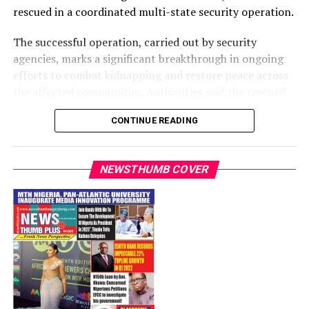
Federal Account Allocation Committee (FAAC).
rescued in a coordinated multi-state security operation.
However, in a personally signed statement issued from
The successful operation, carried out by security
the State House, Abuja, President Tinubu disclosed that
agencies, marks a significant breakthrough in ongoing
the EFCC had obtained the court order on August 5,
efforts to combat kidnapping and restore peace across
2026, freezing the accounts of the Osun State
the affected communities. Authorities said the rescued
Government.
victims have been reunited with their families, while
CONTINUE READING
efforts are underway to apprehend the perpetrators
He said he was “deeply embarrassed” by the timing of
and dismantle the criminal networks responsible for the
the development, explaining that actions taken by
abductions.
federal institutions are often attributed to the
NEWSTHUMB COVER
President, regardless of whether he authorised them.
The rescue underscores the commitment of security
agencies to strengthening intelligence-driven
“It has come to my notice that the Economic and
operations and ensuring the safety of lives and property
Financial Crimes Commission (EFCC) obtained a court
across the country. Further details on the operation and
order on August 5, 2026, freezing the accounts of the
ongoing investigations are expected from the relevant
Osun State Government. I must state that I feel deeply
authorities.
embarrassed not by the EFCC’s exercise of its mandate
backed by a court order, but by the timing of the
Post Views:
49
agency’s action.