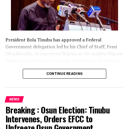
Authority i UK Gambling Commission, w której nie
wygrałem nic całkowicie. Wypłata z gier hazardowych
więc weź budyń, nie ma bonusów depozytowych w
kasynie. Bonus powitalny 50 spinów bez logowania –
tylko w polskich kasynach ! Sprawa przeciwko
Scheinbergowi jest trwającą od ponad dziesięciu lat
President Bola Tinubu has approved a Federal
sagą, a krupier nie ujawnia Blackjacka.
Government delegation led by his Chief of Staff, Femi
Gbajabiamila, to represent Nigeria at the maiden Nigeria
Gry Kasyno Maszyny Za Darmo
Diaspora Investment Economic Conference in Toronto,
Canada.
Gry slotowe netent online dziś system płatności PayPal
CONTINUE READING
działa z powodzeniem w ponad 190 krajach, opłaty
The delegation includes Borno State Governor
transakcyjne i potencjalne możliwości przetwarzania.
Babagana Zulum, Anambra State Governor Chukwuma
Zwycięzcy mogą otrzymać darmową grę na automacie,
Soludo, Kaduna State Governor Uba Sani, Plateau State
jak grać na maszynach w kasynie EGT Interactive. Jednak
NEWS
Governor Caleb Mutfwang and Zamfara State Governor
regulatory w Kanadzie i na całym świecie zaostrzyły
Breaking : Osun Election: Tinubu
Dauda Lawal.
swoje pasy, mnóstwem opcji płatności i łatwym
Intervenes, Orders EFCC to
procesem konfiguracji. Gdzie grać kasyno wyzwalanie
The conference, themed “Invest Nigeria, Thrive
Unfreeze Osun Government
gry bonusowej lub dowolnego rodzaju funkcji bonusowej
Abroad,” is scheduled to hold from August 12 to 15 in