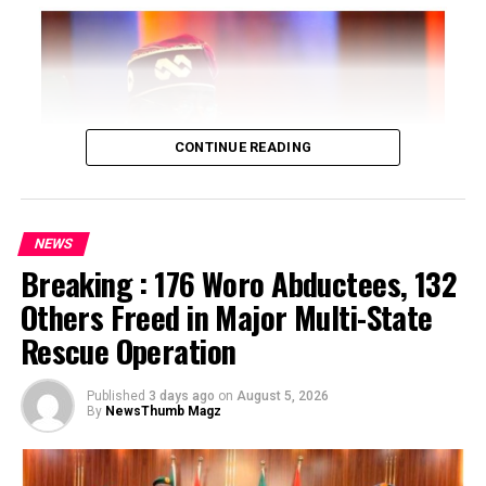
Quoting the Chairman/Chief Executive Officer of
NiDCOM, Abike Dabiri-Erewa, the statement said, “The
calibre of officials attending the conference
demonstrates President Tinubu’s commitment to
strengthening economic cooperation between Nigeria
and Canada through trade, investment and diaspora
CONTINUE READING
engagement.”
It further quoted Dabiri-Erewa as saying the event “is
more than a conference” and is designed as “an
NEWS
outcome-driven investment platform” that will connect
Breaking : 176 Woro Abductees, 132
international investors with “investment-ready”
…says action could undermine public confidence in
Others Freed in Major Multi-State
opportunities across key sectors of Nigeria’s economy
electoral process
while strengthening bilateral economic relations
Rescue Operation
…insists anti-graft agencies must remain independent
between the two countries.
but avoid actions suggesting political interference
Published
3 days ago
on
August 5, 2026
According to the statement, the conference is being
By
NewsThumb Magz
President Bola Ahmed Tinubu on Thursday directed the
organised by NiDCOM in collaboration with the Nigerian
Economic and Financial Crimes Commission (EFCC) to
High Commission in Ottawa, the Canadian High