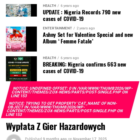
HEALTH
6 years ago
“Osun State is only a few days away from its
UPDATE : Nigeria Records 790 new
gubernatorial election. Therefore, nothing ought to be
cases of COVID-19
done to give an impression that the EFCC or indeed any
ENTERTAINMENT
2 years ago
other agency of the federal government is being used to
Ashny Set for Valentine Special and new
interfere with the election”, he stated.
Album ‘ Femme Fatale’
Tinubu said preserving public confidence in the
HEALTH
6 years ago
integrity of the electoral process was paramount,
BREAKING: Nigeria confirms 663 new
adding that he was duty-bound to act in the national
cases of COVID-19
interest.
“Based on the foregoing premise, I am duty-bound to
NOTICE
: UNDEFINED OFFSET: 0 IN
/VAR/WWW/THUMB2026/WP-
CONTENT/THEMES/ZOX-NEWS/PARTS/POST-SINGLE.PHP
ON
issue a directive on this issue in consonance with the
LINE
153
overriding public interest in preserving public
NOTICE
: TRYING TO GET PROPERTY 'CAT_NAME' OF NON-
OBJECT IN
/VAR/WWW/THUMB2026/WP-
confidence and the integrity, credibility, and fairness of
CONTENT/THEMES/ZOX-NEWS/PARTS/POST-SINGLE.PHP
ON
LINE
153
our democratic process”, he said.
Wypłata Z Gier Hazardowych
The President consequently directed the anti-graft
Published
9 months ago
on
November 17, 2025