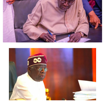
Investment, Jumoke Oduwole; and Minister of Interior,
Olubunmi Tunji-Ojo.
RELATED TOPICS:
Representatives of the Central Bank of Nigeria, Nigeria
Customs Service, Nigeria Immigration Service, Nigeria
Revenue Service, Nigeria Investment Promotion
Commission, Nigeria Export Promotion Council and the
National Information Technology Development Agency
are also expected to participate.
The statement said Canadian officials expected at the
conference include President of the Treasury Board of
Canada, Shafqat Ali; Ontario Minister of Citizenship and
Multiculturalism, Graham McGregor; Ontario lawmaker
Deepak Anand; Brampton Mayor Patrick Brown;
Councillor Rod Power; and Ontario Minister of Women
and Economic Opportunities, Charmaine Williams.
How to become next Miss Nigeria