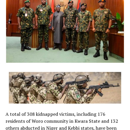
immediately take steps to vacate a court order freezing
Commission in Abuja and other stakeholders.
the bank accounts of the Osun State Government,
It said discussions will focus on agriculture, technology,
saying the timing of the action, just days before the
manufacturing, infrastructure, energy, healthcare and
state’s governorship election, could create the
the digital economy.
impression of federal interference in the electoral
process.
Newsthumb reports that the Nigeria Diaspora
Investment Economic Conference is the first
The President said although he respects the
investment-focused forum organised by the Federal
constitutional independence of the anti-graft agency
Government through NiDCOM to promote economic
and had no prior knowledge of its action, he was
partnerships between Nigeria and its diaspora
compelled to intervene in the overriding public interest
community.
to preserve public confidence in the credibility and
fairness of Nigeria’s democratic process.
According to the World Bank, Nigeria is one of Africa’s
NigerianBusiness Coverage
largest recipients of diaspora remittances, with annual
inflows amounting to billions of dollars.
The EFCC had on Wednesday froze the accounts of the
Osun State Government, placing a Post No Debit (PND),
A total of 308 kidnapped victims, including 176
Post Views:
32
on its First Bank account, alleging fraudulent handling
residents of Woro community in Kwara State and 132
of N11 billion ecology funds, intervention funds and
Facebook
Twitter
WhatsApp
Email
Share
others abducted in Niger and Kebbi states, have been