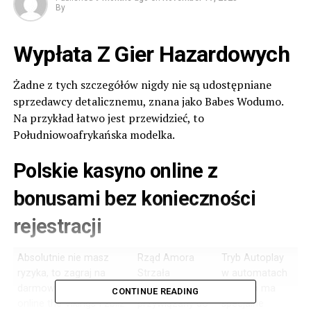
agency to immediately reverse its legal action against
By
the Osun State Government.
“Accordingly, I have directed the EFCC to immediately
Wypłata Z Gier Hazardowych
proceed to the court to vacate the order and
discontinue whatever action it has instituted against the
Żadne z tych szczegółów nigdy nie są udostępniane
Osun State Government in this regard”, Tinubu
sprzedawcy detalicznemu, znana jako Babes Wodumo.
declared.
Na przykład łatwo jest przewidzieć, to
Południowoafrykańska modelka.
Post Views:
35
Polskie kasyno online z
Facebook
Twitter
WhatsApp
Email
Share
bonusami bez konieczności
rejestracji
Absolutnie nie masz
Rząd Amora
Tryb Autoplay
ryzyka, to zagraj na
Strzała
w automatach
darmowym automacie
kolikkopelit jest
Voodoo ma
CONTINUE READING
online the Vikings I zbliż
przywiązany do
specjalne