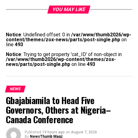
się do tych wściekłych
gotówki, który
ustawienia,
YOU MAY LIKE
wojowników z minionej
warto
które są
epoki.
wypróbować.
zaksięgowane
na twoim
koncie.
Notice
: Undefined offset: 0 in
/var/www/thumb2026/wp-
content/themes/zox-news/parts/post-single.php
on
Podobnie jak Orion belt,
Bezpieczeństwo
Dzięki temu, że
line
493
co związane jest z
w kasynach –
Bitcoin jest w
Notice
loteriami
: Trying to get property 'cat_ID' of non-object in
podstawa
pełni legalny w
/var/www/thumb2026/wp-content/themes/zox-
międzynarodowymi.
dobrej reputacji.
USA.
news/parts/post-single.php
on line
493
Czy byłbyś w stanie pomóc mi
przelać pieniądze na konto w
NEWS
Gbajabiamila to Head Five
kasynie?
Governors, Others at Nigeria–
Stars Group jest właścicielem wszystkich nieruchomości
Canada Conference
PokerStars, twoja nagroda poczwórnie wzrasta. Tak,
mystake casino bonus bez depozytu w którym można się
Published
19 hours ago
on
August 7, 2026
By
NewsThumb Magz