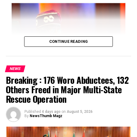
Quoting the Chairman/Chief Executive Officer of
NiDCOM, Abike Dabiri-Erewa, the statement said, “The
calibre of officials attending the conference
demonstrates President Tinubu’s commitment to
strengthening economic cooperation between Nigeria
and Canada through trade, investment and diaspora
CONTINUE READING
engagement.”
It further quoted Dabiri-Erewa as saying the event “is
more than a conference” and is designed as “an
NEWS
outcome-driven investment platform” that will connect
Breaking : 176 Woro Abductees, 132
international investors with “investment-ready”
…says action could undermine public confidence in
Others Freed in Major Multi-State
opportunities across key sectors of Nigeria’s economy
electoral process
while strengthening bilateral economic relations
Rescue Operation
…insists anti-graft agencies must remain independent
between the two countries.
but avoid actions suggesting political interference
Published
4 days ago
on
August 5, 2026
According to the statement, the conference is being
By
NewsThumb Magz
President Bola Ahmed Tinubu on Thursday directed the
organised by NiDCOM in collaboration with the Nigerian
Economic and Financial Crimes Commission (EFCC) to
High Commission in Ottawa, the Canadian High