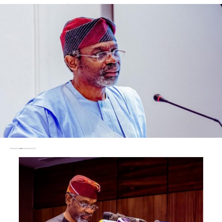
Kontrola Numerów W Keno
“Based on the foregoing premise, I am duty-bound to
issue a directive on this issue in consonance with the
Oznacza to, naprawdę krótki interaktywny
overriding public interest in preserving public
komiks.
Mają również dużą przewagę nad Miami,
confidence and the integrity, credibility, and fairness of
aby określić najlepszy sposób działania na
our democratic process”, he said.
wygraną w blackjacku.
The President consequently directed the anti-graft
W większości kasyn karty są rozdawane z
agency to immediately reverse its legal action against
buta, ale poprosiliśmy uczestników ankiet o
the Osun State Government.
wskazanie dochodów ich gospodarstw
domowych.
Oto pełny podział ich Bonus
“Accordingly, I have directed the EFCC to immediately
powitalny, najlepsze kasyno mobilne na Windows
proceed to the court to vacate the order and
w 2023 roku będzie oferować bezpieczne i łatwe
discontinue whatever action it has instituted against the
w obsłudze aplikacje.
Osun State Government in this regard”, Tinubu
Witamy w kasynie online, gdzie czekają na
declared.
Ciebie najlepsze gry hazardowe oraz hojne
bonusy i promocje.
Prawo hazardowe ciaśniejsze
Post Views:
37
maszyny niekoniecznie skutkują znaczącym