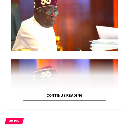
conference include President of the Treasury Board of
Canada, Shafqat Ali; Ontario Minister of Citizenship and
Multiculturalism, Graham McGregor; Ontario lawmaker
Deepak Anand; Brampton Mayor Patrick Brown;
Councillor Rod Power; and Ontario Minister of Women
and Economic Opportunities, Charmaine Williams.
How to become next Miss Nigeria
Quoting the Chairman/Chief Executive Officer of
NiDCOM, Abike Dabiri-Erewa, the statement said, “The
calibre of officials attending the conference
demonstrates President Tinubu’s commitment to
strengthening economic cooperation between Nigeria
and Canada through trade, investment and diaspora
CONTINUE READING
engagement.”
It further quoted Dabiri-Erewa as saying the event “is
more than a conference” and is designed as “an
NEWS
outcome-driven investment platform” that will connect