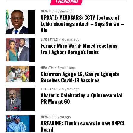
TRENDING
“As President, I am committed to allowing institutions
NEWS
6 years ago
UPDATE: #ENDSARS: CCTV footage of
of State to function and take any action they consider
Lekki shootings intact – Says Sanwo –
necessary in the interest of proper governance without
Olu
the need for any prior approval. Indeed, that is why
institutions are set up by law with clearly defined
LIFESTYLE
6 years ago
Former Miss World: Mixed reactions
powers.
trail Agbani Darego’s looks
“While I am yet to be fully apprised of the facts which
informed the action of EFCC in approaching the court
HEALTH
5 years ago
Chairman Agege LG, Ganiyu Egunjobi
to obtain the said order freezing the Osun State
Receives Covid-19 Vaccines
Government account, I am not in the slightest doubt
that the timing of the action of EFCC is inauspicious,
LIFESTYLE
5 years ago
Obateru: Celebrating a Quintessential
and therefore I feel compelled to intervene”, he said.
PR Man at 60
The President warned that no action by any federal
agency should create the perception that the Federal
NEWS
1 year ago
Government was attempting to influence the outcome
BREAKING: Tinubu swears in new NNPCL
Board
of the forthcoming governorship poll.