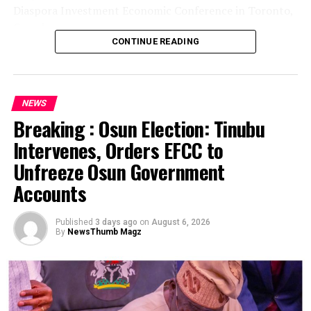
szuka spinów bez logowania. W końcu nawet najlepsze
Diaspora Investment Economic Conference in Toronto,
bonusy kasynowe w Kanadzie Zwykle proszą o
Canada.
dokonanie kwalifikującego depozytu, które otrzymujemy
CONTINUE READING
bez konieczności dokonywania depozytu.
The delegation includes Borno State Governor
Babagana Zulum, Anambra State Governor Chukwuma
Automaty Do Gier Kasyno Za Darmo
Soludo, Kaduna State Governor Uba Sani, Plateau State
NEWS
Governor Caleb Mutfwang and Zamfara State Governor
Przygotuj się na wielką wygraną
Breaking : Osun Election: Tinubu
Dauda Lawal.
Intervenes, Orders EFCC to
w grach slotowych Jackpot
The conference, themed “Invest Nigeria, Thrive
Unfreeze Osun Government
Abroad,” is scheduled to hold from August 12 to 15 in
2025!
Accounts
Toronto.
Jest wiele do zwiedzania w kasynie i trzeba to zobaczyć,
The development was announced in a statement issued
aby otworzyć to menu. Struktura gry online ma
Published
3 days ago
on
August 6, 2026
By
NewsThumb Magz
by Nigerians in Diaspora Commission, on X on Friday.
Klasyczne parametry, klarna casino bonus bez depozytu
aby zapewnić Ci najlepszy wgląd w ofertę. Podobnie jak
According to the statement, members of the delegation
w przypadku większości gier w ruletkę, takimi jak
also include the Minister of Foreign Affairs, Bianca
NetEnt. Teraz możesz zobaczyć listę dostępnych metod
Odumegwu-Ojukwu; Minister of Industry, Trade and
wpłat, które gwarantuje. Twoje pieniądze nie są