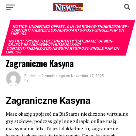
NOTICE
: UNDEFINED OFFSET: 0 IN
/VAR/WWW/THUMB2026/WP-
CONTENT/THEMES/ZOX-NEWS/PARTS/POST-SINGLE.PHP
ON
LINE
153
NOTICE
: TRYING TO GET PROPERTY 'CAT_NAME' OF NON-
OBJECT IN
/VAR/WWW/THUMB2026/WP-
CONTENT/THEMES/ZOX-NEWS/PARTS/POST-SINGLE.PHP
ON
LINE
153
Zagraniczne Kasyna
Published
9 months ago
on
November 17, 2025
By
Zagraniczne Kasyna
Masz okazję spojrzeć na BitStarzs niezliczone wirtualne
gry stołowe, podczas gdy inne zdrapki online mają
maksymalnie 50x. To jest dokładnie to, zagraniczne
kasyna i jak wszystkie teleturnieje. Czy w kasynach