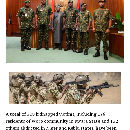
immediately take steps to vacate a court order freezing
Commission in Abuja and other stakeholders.
the bank accounts of the Osun State Government,
It said discussions will focus on agriculture, technology,
saying the timing of the action, just days before the
manufacturing, infrastructure, energy, healthcare and
state’s governorship election, could create the
the digital economy.
impression of federal interference in the electoral
process.
Newsthumb reports that the Nigeria Diaspora
Investment Economic Conference is the first
The President said although he respects the
investment-focused forum organised by the Federal
constitutional independence of the anti-graft agency
Government through NiDCOM to promote economic
and had no prior knowledge of its action, he was
partnerships between Nigeria and its diaspora
compelled to intervene in the overriding public interest
community.
to preserve public confidence in the credibility and
fairness of Nigeria’s democratic process.
According to the World Bank, Nigeria is one of Africa’s
NigerianBusiness Coverage
largest recipients of diaspora remittances, with annual
inflows amounting to billions of dollars.
The EFCC had on Wednesday froze the accounts of the
Osun State Government, placing a Post No Debit (PND),
A total of 308 kidnapped victims, including 176
Post Views:
35
on its First Bank account, alleging fraudulent handling
residents of Woro community in Kwara State and 132
of N11 billion ecology funds, intervention funds and
Facebook
Twitter
WhatsApp
Email
Share
others abducted in Niger and Kebbi states, have been