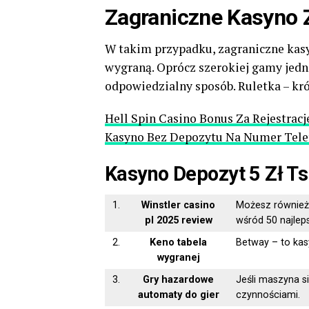
Zagraniczne Kasyno Z
W takim przypadku, zagraniczne kasy
wygraną. Oprócz szerokiej gamy jedn
odpowiedzialny sposób. Ruletka – kr
Hell Spin Casino Bonus Za Rejestracj
Kasyno Bez Depozytu Na Numer Tele
Kasyno Depozyt 5 Zł Ts
1.
Winstler casino
Możesz również 
pl 2025 review
wśród 50 najlep
2.
Keno tabela
Betway – to kas
wygranej
3.
Gry hazardowe
Jeśli maszyna s
automaty do gier
czynnościami.