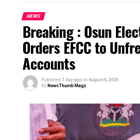
NEWS
Breaking : Osun Elec
Orders EFCC to Unfr
Accounts
Published
1 day ago
on
August 6, 2026
By
NewsThumb Magz