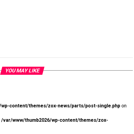
YOU MAY LIKE
wp-content/themes/zox-news/parts/post-single.php
on
n
/var/www/thumb2026/wp-content/themes/zox-