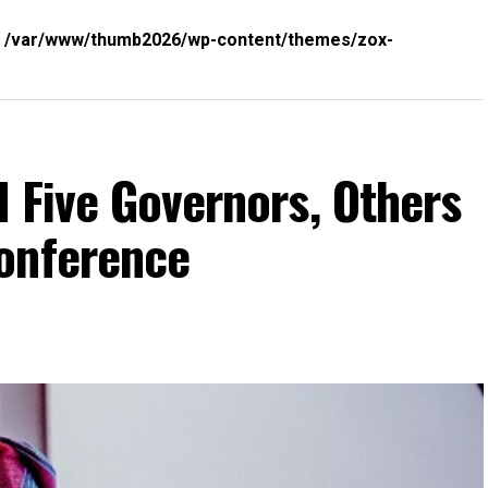
n
/var/www/thumb2026/wp-content/themes/zox-
 Five Governors, Others
onference