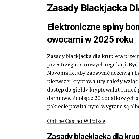
Zasady Blackjacka Dl
Elektroniczne spiny b
owocami w 2025 roku
Zasady blackjacka dla krupiera prze
przestrzegać surowych regulacji. Być
Novomatic, aby zapewnić uczciwą i be
pierwszej kryptowaluty należy wziąć
dostęp do giełdy kryptowalut i mieć 
darmowe. Zdobądź 20 dodatkowych s
pakiecie powitalnym, wygrane są alb
Online Casino W Polsce
Zasady blackjacka dla krup